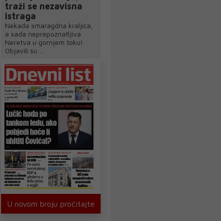
traži se nezavisna
istraga
Nekada smaragdna kraljica,
a sada neprepoznatljiva
Neretva u gornjem toku!
Objavili su ...
U novom broju pročitajte