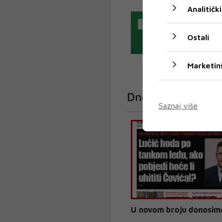
Analitički
Ostali
Marketin
Dnevni List
Saznaj više
U novom broju donosim