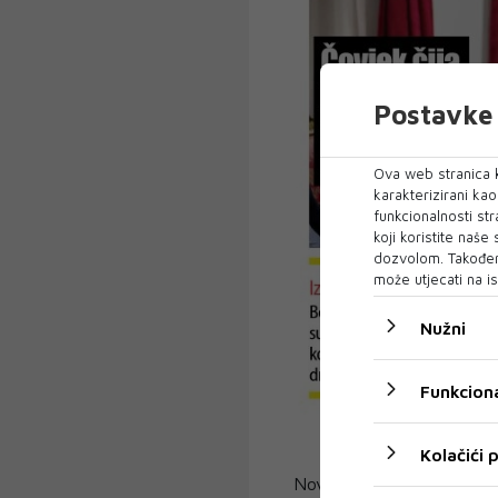
Postavke 
Ova web stranica k
karakterizirani ka
funkcionalnosti str
koji koristite naše
dozvolom. Također
može utjecati na is
Nužni
Funkciona
Kolačići
Novi broj