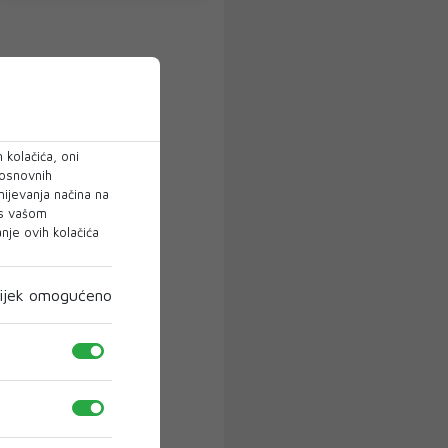
 kolačića, oni
 osnovnih
mijevanja načina na
 s vašom
je ovih kolačića
ijek omogućeno