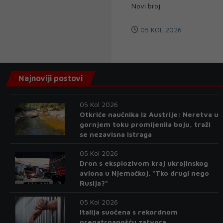
Novi broj
05 KOL 2026
Najnoviji postovi
05 Kol 2026
Otkriće naučnika iz Austrije: Neretva u
gornjem toku promijenila boju, traži
se nezavisna istraga
05 Kol 2026
Dron s eksplozivom kraj ukrajinskog
aviona u Njemačkoj. "Tko drugi nego
Rusija?"
05 Kol 2026
Italija suočena s rekordnom
prenatrpanošću zatvora