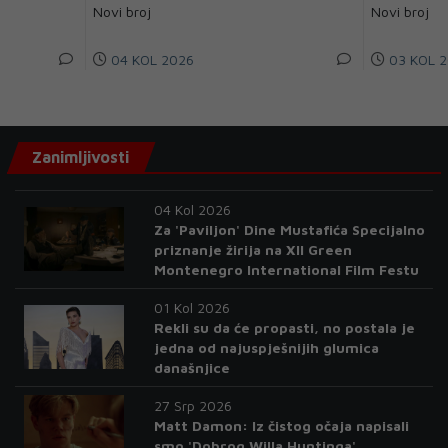
Novi broj
Novi broj
04 KOL 2026
03 KOL 2
Zanimljivosti
04 Kol 2026
Za 'Paviljon' Dine Mustafića Specijalno
priznanje žirija na XII Green
Montenegro International Film Festu
01 Kol 2026
Rekli su da će propasti, no postala je
jedna od najuspješnijih glumica
današnjice
27 Srp 2026
Matt Damon: Iz čistog očaja napisali
smo 'Dobrog Willa Huntinga'