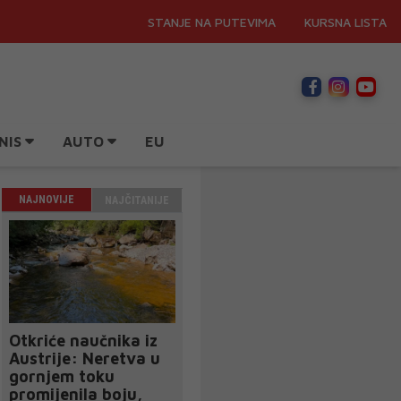
STANJE NA PUTEVIMA
KURSNA LISTA
NIS
AUTO
EU
NAJNOVIJE
NAJČITANIJE
Otkriće naučnika iz
Austrije: Neretva u
gornjem toku
promijenila boju,