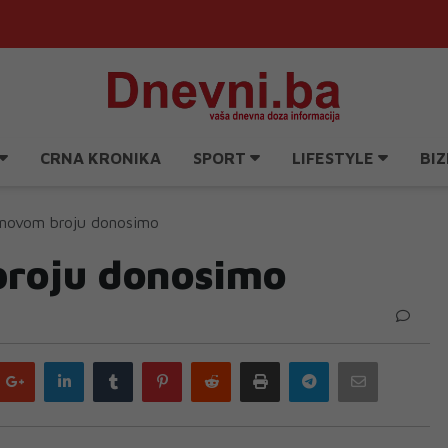
CRNA KRONIKA
SPORT
LIFESTYLE
BIZ
novom broju donosimo
roju donosimo
Google
LinkedIn
Tumblr
Pinterest
Reddit
Print
Telegram
Email
plus