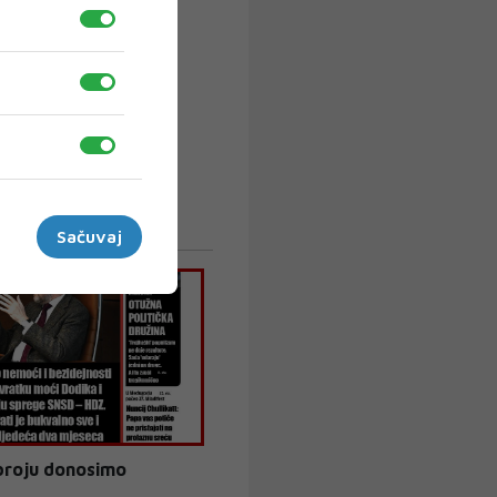
Sačuvaj
broju donosimo