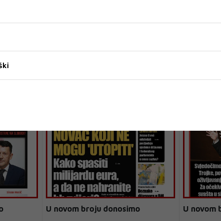
ški
o
U novom broju donosimo
U novom 