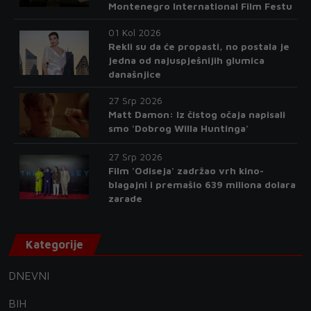
Montenegro International Film Festu
01 Kol 2026
Rekli su da će propasti, no postala je
jedna od najuspješnijih glumica
današnjice
27 Srp 2026
Matt Damon: Iz čistog očaja napisali
smo 'Dobrog Willa Huntinga'
27 Srp 2026
Film 'Odiseja' zadržao vrh kino-
blagajni i premašio 639 miliona dolara
zarade
Kategorije
DNEVNI
BIH