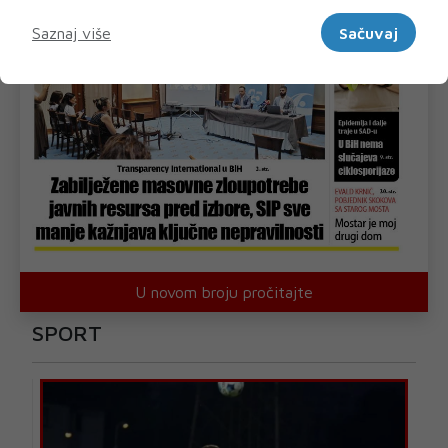
Marketinški
Saznaj više
Sačuvaj
U novom broju pročitajte
SPORT