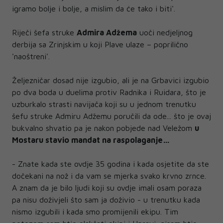
igramo bolje i bolje, a mislim da će tako i biti'.
Riječi šefa struke
Admira Adžema
uoči nedjeljnog
derbija sa Zrinjskim u koji Plave ulaze – poprilično
'naoštreni'.
Željezničar dosad nije izgubio, ali je na Grbavici izgubio
po dva boda u duelima protiv Radnika i Ruidara, što je
uzburkalo strasti navijača koji su u jednom trenutku
šefu struke Admiru Adžemu poručili da ode... što je ovaj
bukvalno shvatio pa je nakon pobjede nad Veležom
u
Mostaru stavio mandat na raspolaganje…
- Znate kada ste ovdje 35 godina i kada osjetite da ste
dočekani na nož i da vam se mjerka svako krvno zrnce.
A znam da je bilo ljudi koji su ovdje imali osam poraza
pa nisu doživjeli što sam ja doživio - u trenutku kada
nismo izgubili i kada smo promijenili ekipu. Tim