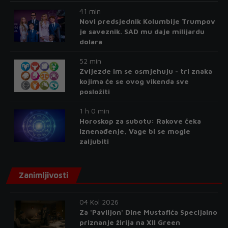
41 min
Novi predsjednik Kolumbije Trumpov
je saveznik. SAD mu daje milijardu
dolara
52 min
Zvijezde im se osmjehuju - tri znaka
kojima će se ovog vikenda sve
posložiti
1 h 0 min
Horoskop za subotu: Rakove čeka
iznenađenje, Vage bi se mogle
zaljubiti
Zanimljivosti
04 Kol 2026
Za 'Paviljon' Dine Mustafića Specijalno
priznanje žirija na XII Green