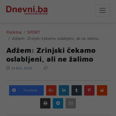
Početna
SPORT
Adžem: Zrinjski čekamo oslabljeni, ali ne žalimo
Adžem: Zrinjski čekamo
oslabljeni, ali ne žalimo
23 KOL 2025
Google
LinkedIn
Tumblr
Pinterest
Redd
Facebook
plus
Print
Telegram
Email