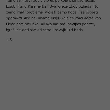
Tamo sam prvi put vidio ekipu koja diše kao jedan.
Izgubili smo Karamarka i dva igrača zbog ozljeda i tu
ćemo imati problema. Vidjeti ćemo hoće li se uspjeti
oporaviti. Ako ne, imamo ekipu koja će izaći agresivno.
Neće nam biti lako, ali ako nas naši navijači podrže,
igrači će dati sve od sebe i osvojiti tri boda.
J. S.