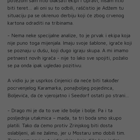
potezom sam htio olakšati ekipi i Upravi, nisam htio
biti teret… ali oni su to odbili, raščistio je Adžem tu
situaciju pa se okrenuo derbiju koji će zbog crvenog
kartona odraditi na tribinama.
- Nema neke specijalne analize, to je prvak i ekipa koja
nije puno toga mijenjala. Imaju svoje šablone, igrače koji
se poznaju u dušu, koji dugo igraju skupa. A mi imamo
petnaest novih igrača - nije to lako sve spojiti, požalio
se pa onda ipak ugledao pozitivu.
A vidio ju je usprkos činjenici da neće biti također
pocrvenjelog Karamarka, ponajboljeg pojedinca,
Boljevića, da će vjerojatno i Seedorf ostati po strani…
- Drago mi je da to sve ide bolje i bolje. Pa i ta
posljednja utakmica – mada, ta tri boda smo skupo
platili. Tako da ćemo protiv Zrinjskog biti dosta
oslabljeni, ali ne žalimo, jer u Mostaru smo dobili tim.