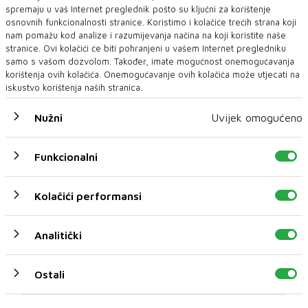
spremaju u vaš Internet preglednik pošto su ključni za korištenje
osnovnih funkcionalnosti stranice. Koristimo i kolačiće trećih strana koji
nam pomažu kod analize i razumijevanja načina na koji koristite naše
stranice. Ovi kolačići će biti pohranjeni u vašem Internet pregledniku
samo s vašom dozvolom. Također, imate mogućnost onemogućavanja
Američki sud blokirao Trumpov plan
korištenja ovih kolačića. Onemogućavanje ovih kolačića može utjecati na
izgradnje plesne dvorane u Bijeloj kući
iskustvo korištenja naših stranica.
Federalni apelacioni sud u Sjedinjenim Američkim Državama
u petak je blokirao plan preds...
Nužni
Uvijek omogućeno
Funkcionalni
Kolačići performansi
Analitički
Ostali