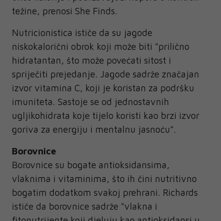
težine, prenosi She Finds.
Nutricionistica ističe da su jagode
niskokalorični obrok koji može biti "prilično
hidratantan, što može povećati sitost i
spriječiti prejedanje. Jagode sadrže značajan
izvor vitamina C, koji je koristan za podršku
imuniteta. Sastoje se od jednostavnih
ugljikohidrata koje tijelo koristi kao brzi izvor
goriva za energiju i mentalnu jasnoću".
Borovnice
Borovnice su bogate antioksidansima,
vlaknima i vitaminima, što ih čini nutritivno
bogatim dodatkom svakoj prehrani. Richards
ističe da borovnice sadrže "vlakna i
fitonutrijente koji djeluju kao antioksidansi u