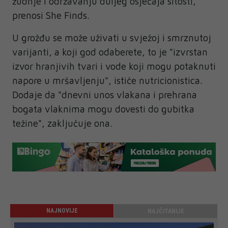
žudnje i održavanju duljeg osjećaja sitosti,
prenosi She Finds.
U grožđu se može uživati u svježoj i smrznutoj
varijanti, a koji god odaberete, to je "izvrstan
izvor hranjivih tvari i vode koji mogu potaknuti
napore u mršavljenju", ističe nutricionistica.
Dodaje da "dnevni unos vlakana i prehrana
bogata vlaknima mogu dovesti do gubitka
težine", zaključuje ona.
NAJNOVIJE
NAJČITANIJE