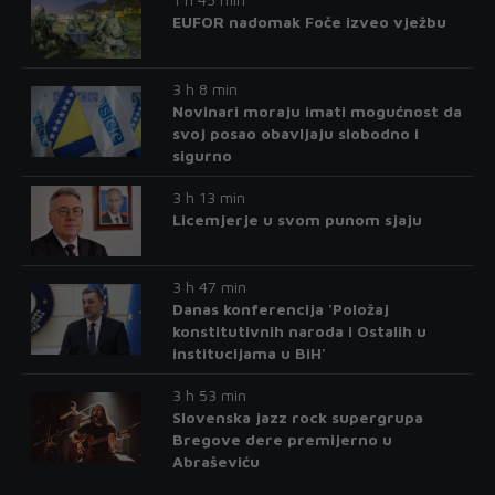
EUFOR nadomak Foče izveo vježbu
3 h 8 min
Novinari moraju imati mogućnost da
svoj posao obavljaju slobodno i
sigurno
3 h 13 min
Licemjerje u svom punom sjaju
3 h 47 min
Danas konferencija 'Položaj
konstitutivnih naroda i Ostalih u
institucijama u BiH'
3 h 53 min
Slovenska jazz rock supergrupa
Bregove dere premijerno u
Abraševiću