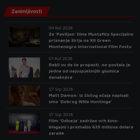
Zanimljivosti
04 Kol 2026
Za 'Paviljon' Dine Mustafića Specijalno
priznanje žirija na XII Green
Montenegro International Film Festu
01 Kol 2026
Rekli su da će propasti, no postala je
jedna od najuspješnijih glumica
današnjice
27 Srp 2026
Matt Damon: Iz čistog očaja napisali
smo 'Dobrog Willa Huntinga'
27 Srp 2026
Film 'Odiseja' zadržao vrh kino-
blagajni i premašio 639 miliona dolara
zarade