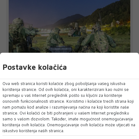
Postavke kolačića
UOČI VJEŽBE 'BRZI ODGOVOR 2026'
Ova web stranica koristi kolačiće zbog poboljšanja vašeg iskustva
EUFOR nadomak Foče izveo vježbu
korištenja stranice. Od ovih kolačića, oni karakterizirani kao nužni se
spremaju u vaš Internet preglednik pošto su ključni za korištenje
EUFOR je u srijedu navečer uspješno izveo združenu vježbu
u kojoj je sudjelovalo osoblje...
osnovnih funkcionalnosti stranice. Koristimo i kolačiće trećih strana koji
nam pomažu kod analize i razumijevanja načina na koji koristite naše
stranice. Ovi kolačići će biti pohranjeni u vašem Internet pregledniku
samo s vašom dozvolom. Također, imate mogućnost onemogućavanja
korištenja ovih kolačića. Onemogućavanje ovih kolačića može utjecati na
iskustvo korištenja naših stranica.