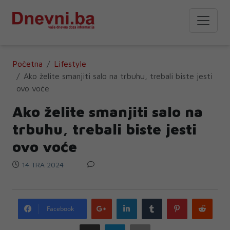
Početna
Lifestyle
Ako želite smanjiti salo na trbuhu, trebali biste jesti
ovo voće
Ako želite smanjiti salo na
trbuhu, trebali biste jesti
ovo voće
14 TRA 2024
Google
LinkedIn
Tumblr
Pinterest
Redd
Facebook
plus