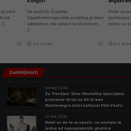
Kongori
angažirani
helikopter
oj cesti
Na području Županije
Požar na pod
9 sati
Zapadnohercegovačke proteklog je dana
kod Konjica 
.
zabilježeno više požara na otvorenom, ...
terenu su sv
3 H 15 MIN
4 H 39 M
Zanimljivosti
04 Kol 2026
Za 'Paviljon' Dine Mustafića Specijalno
priznanje žirija na XII Green
Montenegro International Film Festu
01 Kol 2026
Rekli su da će propasti, no postala je
jedna od najuspješnijih glumica