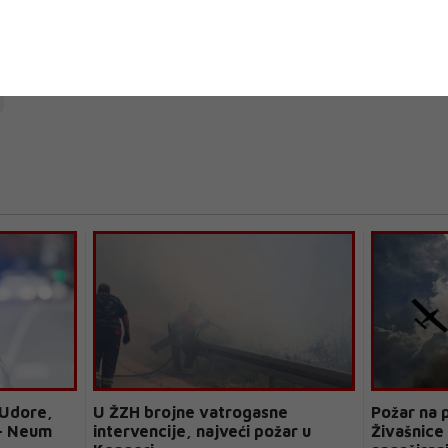
 Udore,
U ŽZH brojne vatrogasne
Požar na p
 – Neum
intervencije, najveći požar u
Živašnice 