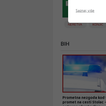
Saznaj više
NERETVA
KONJIC
BIH
Prometna nezgoda kod
promet na cesti Stolac