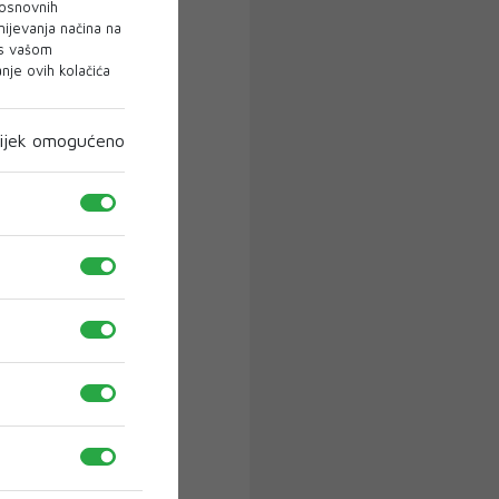
 osnovnih
mijevanja načina na
 s vašom
je ovih kolačića
ijek omogućeno