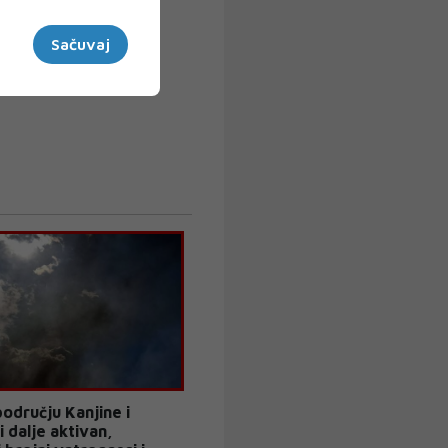
Sačuvaj
odručju Kanjine i
i dalje aktivan,