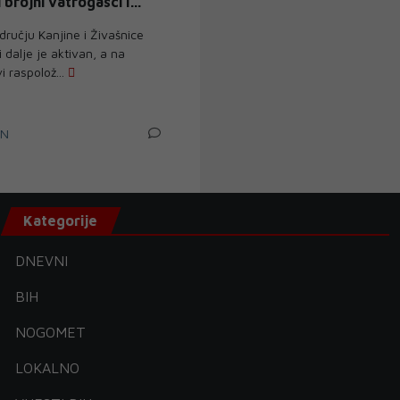
 brojni vatrogasci i
i
ručju Kanjine i Živašnice
i dalje je aktivan, a na
i raspolož...
IN
Kategorije
DNEVNI
BIH
NOGOMET
LOKALNO