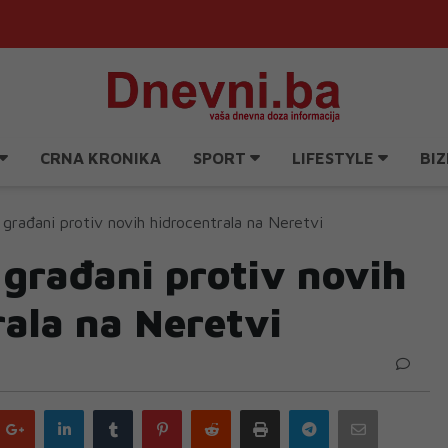
CRNA KRONIKA
SPORT
LIFESTYLE
BIZ
i građani protiv novih hidrocentrala na Neretvi
i građani protiv novih
rala na Neretvi
Google
LinkedIn
Tumblr
Pinterest
Reddit
Print
Telegram
Email
plus