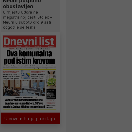
Neum potpuno
obustavljen
U mjestu Udora na
magistralnoj cesti Stolac –
Neum u subotu oko 9 sati
dogodila se teška...
U novom broju pročitajte