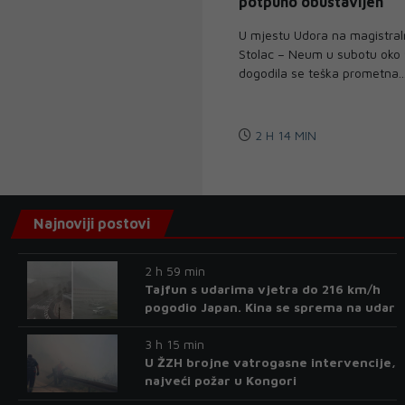
potpuno obustavljen
U mjestu Udora na magistraln
Stolac – Neum u subotu oko 
dogodila se teška prometna..
2 H 14 MIN
Najnoviji postovi
2 h 59 min
Tajfun s udarima vjetra do 216 km/h
pogodio Japan. Kina se sprema na udar
3 h 15 min
U ŽZH brojne vatrogasne intervencije,
najveći požar u Kongori