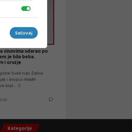
Sačuvaj
sa sinovima udarao po
em je bila beba.
m i oružje
ćine Sveti Ivan Žabno
ak i dvojica mlađih
a koje ...
026
Kategorije