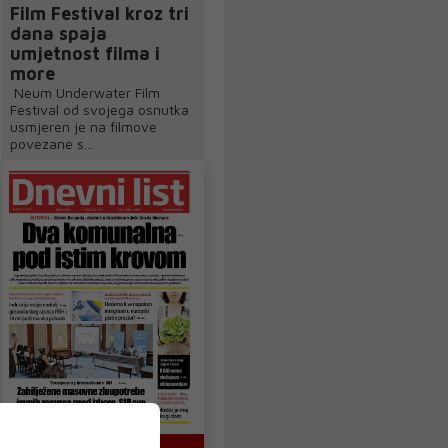
Film Festival kroz tri
dana spaja
umjetnost filma i
more
Neum Underwater Film
Festival od svojega osnutka
usmjeren je na filmove
povezane s...