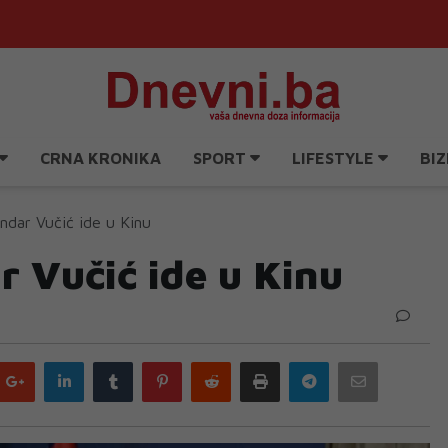
CRNA KRONIKA
SPORT
LIFESTYLE
BIZ
ndar Vučić ide u Kinu
r Vučić ide u Kinu
Google
LinkedIn
Tumblr
Pinterest
Reddit
Print
Telegram
Email
plus