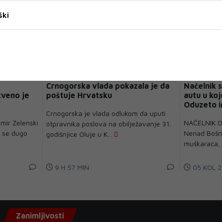
ški
Crnogorska vlada pokazala je da
Načelnik 
tveno je
poštuje Hrvatsku
autu u koj
Oduzeto i
Crnogorska je vlada odlukom da uputi
imir Zelenski
NAČELNIK Op
otpravnika poslova na obilježavanje 31.
t se dugo
Nenad Bošnj
godišnjice Oluje u K...
muškaraca, z
9 H 57 MIN
05 KOL 2
Zanimljivosti