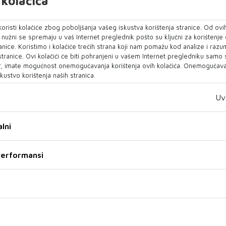
kolačića
eksandar Vučić boravit će u službenom posjetu
oristi kolačiće zbog poboljšanja vašeg iskustva korištenja stranice. Od ovih
o nužni se spremaju u vaš Internet preglednik pošto su ključni za korištenje
bnja, na poziv kineskog čelnika Xi Jinpinga,
anice. Koristimo i kolačiće trećih strana koji nam pomažu kod analize i razu
va ureda.
 stranice. Ovi kolačići će biti pohranjeni u vašem Internet pregledniku samo
, imate mogućnost onemogućavanja korištenja ovih kolačića. Onemogućavan
kustvo korištenja naših stranica.
raspored sastanaka za sada nisu javno objavljeni,
Uv
lni
 performansi