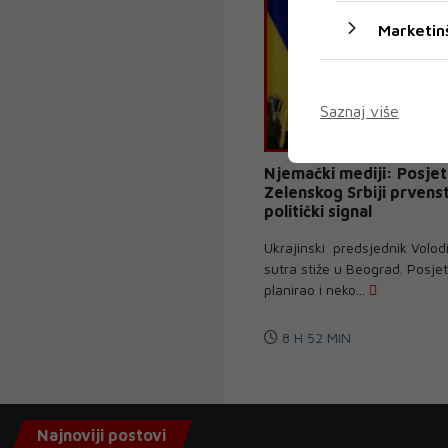
Marketin
Saznaj više
Njemački mediji: Posjet
Zelenskog Srbiji prvens
politički signal
Ukrajinski predsjednik Volod
sutra stiže u Beograd. Posje
planirao i neko...
8 H 52 MIN
Najnoviji postovi