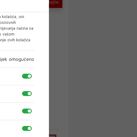
U novom broju pročitajte
 kolačića, oni
 osnovnih
mijevanja načina na
 s vašom
je ovih kolačića
ijek omogućeno