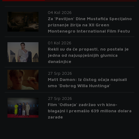
04 Kol 2026
Za 'Paviljon' Dine Mustafića Specijalno
priznanje žirija na XII Green
Montenegro International Film Festu
01 Kol 2026
Rekli su da će propasti, no postala je
jedna od najuspješnijih glumica
današnjice
27 Srp 2026
Matt Damon: Iz čistog očaja napisali
smo 'Dobrog Willa Huntinga'
27 Srp 2026
Film 'Odiseja' zadržao vrh kino-
blagajni i premašio 639 miliona dolara
zarade