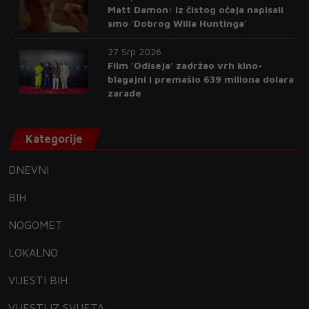
Matt Damon: Iz čistog očaja napisali
smo 'Dobrog Willa Huntinga'
27 Srp 2026
Film 'Odiseja' zadržao vrh kino-
blagajni i premašio 639 miliona dolara
zarade
Kategorije
DNEVNI
BIH
NOGOMET
LOKALNO
VIJESTI BIH
VIJESTI IZ SVIJETA