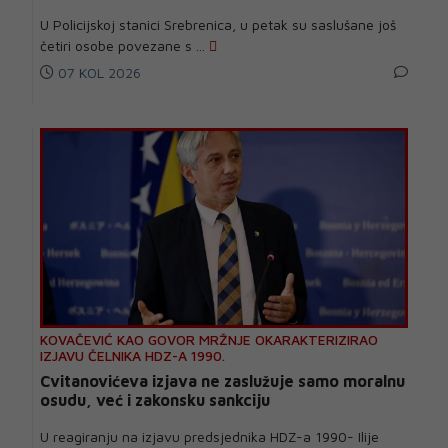
U Policijskoj stanici Srebrenica, u petak su saslušane još
četiri osobe povezane s ...
07 KOL 2026
KOVAČEVIĆ KAO GOVOR MRŽNJE OKARAKTERIZIRAO
IZJAVU ČELNIKA HDZ-A 1990.
Cvitanovićeva izjava ne zaslužuje samo moralnu
osudu, već i zakonsku sankciju
U reagiranju na izjavu predsjednika HDZ-a 1990- Ilije