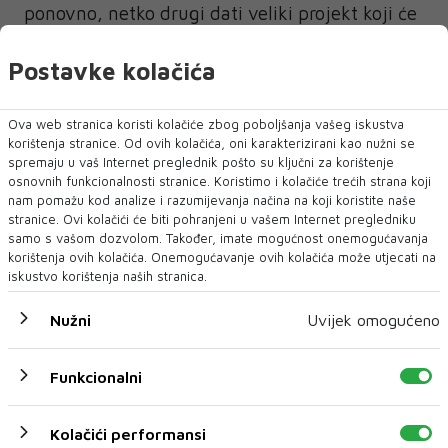
ponovno, netko drugi dati veliki projekt koji će
itekako pružiti mogućnost gospodarskog
Postavke kolačića
razvoja. Na tome treba zahvaliti samo i jedino
američkoj administraciji. Da je do onih koje su
bh. narodi i žitelji birali na izborima i dalje bi
Ova web stranica koristi kolačiće zbog poboljšanja vašeg iskustva
korištenja stranice. Od ovih kolačića, oni karakterizirani kao nužni se
imali ono što smo imali i do sada – korupciju,
spremaju u vaš Internet preglednik pošto su ključni za korištenje
klijentelizam, kriminal, nepotizam,
osnovnih funkcionalnosti stranice. Koristimo i kolačiće trećih strana koji
nam pomažu kod analize i razumijevanja načina na koji koristite naše
uništavanje ekonomije i primisli pravne
stranice. Ovi kolačići će biti pohranjeni u vašem Internet pregledniku
države, besramno bogaćenje političara za
samo s vašom dozvolom. Također, imate mogućnost onemogućavanja
korištenja ovih kolačića. Onemogućavanje ovih kolačića može utjecati na
samo jedan mandat u vlasti, spengavanja,
iskustvo korištenja naših stranica.
populizam, demagogiju…
Nužni
Uvijek omogućeno
Funkcionalni
Kolačići performansi