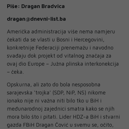
Piše: Dragan Bradvica
dragan@dnevni-list.ba
Američka administracija više nema namjeru
čekati da se vlasti u Bosni i Hercegovini,
konkretnije Federaciji prenemažu i navodno
svađaju dok projekt od vitalnog značaja za
ovaj dio Europe – Južna plinska interkonekcija
– čeka.
Opskurna, ali zato do bola nesposobna
sarajevska 'trojka' (SDP, NiP, NS) nikome
ionako nije ni važna niti bilo tko u BiH i
međunarodnoj zajednici smatra kako se njih
mora bilo što i pitati. Lider HDZ-a BiH i stvarni
gazda FBiH Dragan Čović u svemu se, očito,