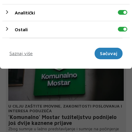
Analitički
NAJNOVIJE
NAJČITANIJE
Ostali
Marketinški
Saznaj više
Sačuvaj
U CILJU ZAŠTITE IMOVINE, ZAKONITOSTI POSLOVANJA I
INTERESA PODUZEĆA
'Komunalno' Mostar tužiteljstvu podnijelo
još dvije kaznene prijave
Zbog sumnje u lažno predstavljanje i sumnje na počinjenje