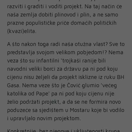
razviti i graditi i voditi projekt. Na taj način će
naša zemlja dobiti plinovod i plin, a ne samo
prazne populističke priče domaćih političkih
(kvazi)elita.
A što nakon toga radi naša otužna vlast? Sve to
predstavlja svojom velikom pobjedom!? Nema
veza što su infantilni 'trojkaši ranije bili
navodni veliki borci za državu pa ni pod koju
cijenu nisu željeli da projekt isklizne iz ruku BH
Gasa. Nema veze što je Čović glumio 'većeg
katolika od Pape' pa ni pod koju cijenu nije
želio podržati projekt, a da se ne formira novo
poduzeće sa sjedištem u Mostaru koje bi vodilo
i upravljalo novim projektom.
Konkretnije, bez njegove i uključenosti kruga