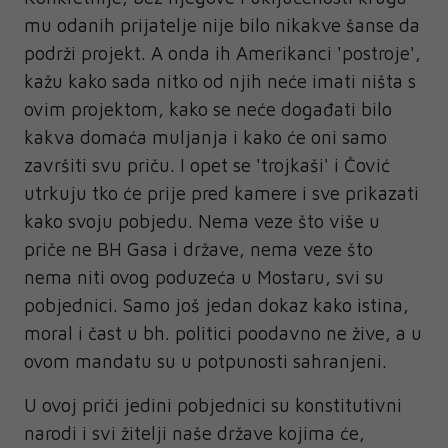
mu odanih prijatelje nije bilo nikakve šanse da
podrži projekt. A onda ih Amerikanci 'postroje',
kažu kako sada nitko od njih neće imati ništa s
ovim projektom, kako se neće događati bilo
kakva domaća muljanja i kako će oni samo
završiti svu priču. I opet se 'trojkaši' i Čović
utrkuju tko će prije pred kamere i sve prikazati
kako svoju pobjedu. Nema veze što više u
priče ne BH Gasa i države, nema veze što
nema niti ovog poduzeća u Mostaru, svi su
pobjednici. Samo još jedan dokaz kako istina,
moral i čast u bh. politici poodavno ne žive, a u
ovom mandatu su u potpunosti sahranjeni.
U ovoj priči jedini pobjednici su konstitutivni
narodi i svi žitelji naše države kojima će,