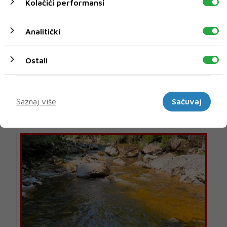
Kolačići performansi
Analitički
Ostali
Marketinški
U novom broju pročitajte
Saznaj više
Sačuvaj
Vijesti