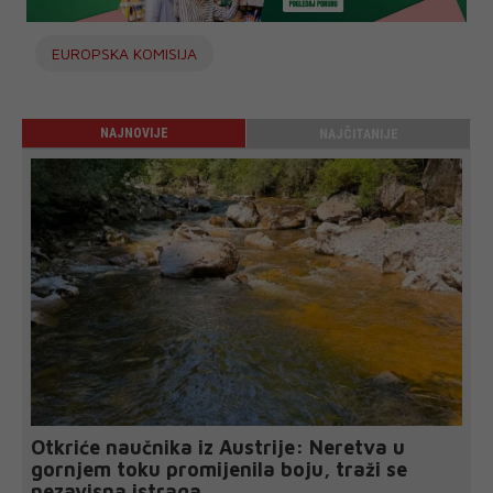
EUROPSKA KOMISIJA
NAJNOVIJE
NAJČITANIJE
Otkriće naučnika iz Austrije: Neretva u
gornjem toku promijenila boju, traži se
nezavisna istraga