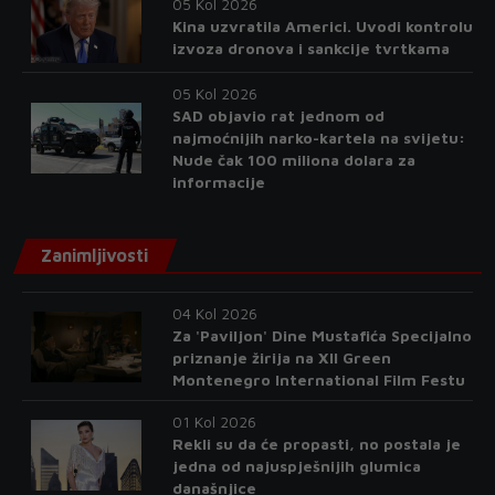
05 Kol 2026
Kina uzvratila Americi. Uvodi kontrolu
izvoza dronova i sankcije tvrtkama
05 Kol 2026
SAD objavio rat jednom od
najmoćnijih narko-kartela na svijetu:
Nude čak 100 miliona dolara za
informacije
Zanimljivosti
04 Kol 2026
Za 'Paviljon' Dine Mustafića Specijalno
priznanje žirija na XII Green
Montenegro International Film Festu
01 Kol 2026
Rekli su da će propasti, no postala je
jedna od najuspješnijih glumica
današnjice