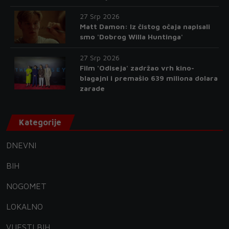
27 Srp 2026
Matt Damon: Iz čistog očaja napisali
smo 'Dobrog Willa Huntinga'
27 Srp 2026
Film 'Odiseja' zadržao vrh kino-
blagajni i premašio 639 miliona dolara
zarade
Kategorije
DNEVNI
BIH
NOGOMET
LOKALNO
VIJESTI BIH