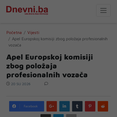
Početna
Vijesti
Apel Europskoj komisiji zbog položaja profesionalnih
vozača
Apel Europskoj komisiji
zbog položaja
profesionalnih vozača
20 SIJ 2026
Google
LinkedIn
Tumblr
Pinterest
Redd
Facebook
plus