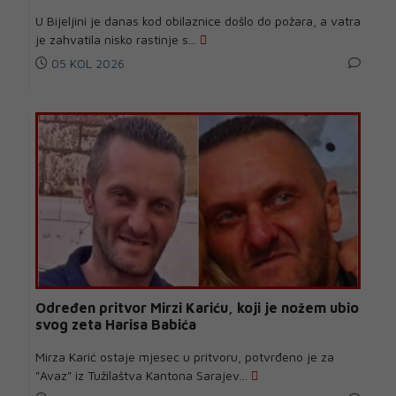
U Bijeljini je danas kod obilaznice došlo do požara, a vatra
je zahvatila nisko rastinje s...
05 KOL 2026
Određen pritvor Mirzi Kariću, koji je nožem ubio
svog zeta Harisa Babića
Mirza Karić ostaje mjesec u pritvoru, potvrđeno je za
"Avaz" iz Tužilaštva Kantona Sarajev...