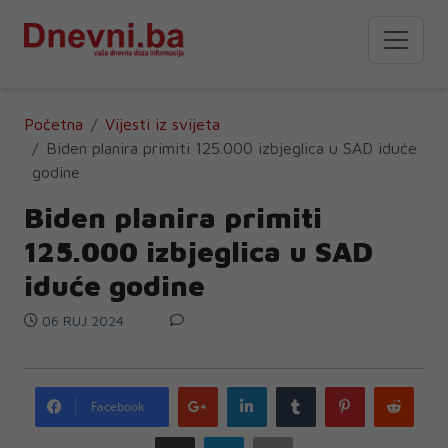
Početna
Vijesti iz svijeta
Biden planira primiti 125.000 izbjeglica u SAD iduće
godine
Biden planira primiti
125.000 izbjeglica u SAD
iduće godine
06 RUJ 2024
Google
LinkedIn
Tumblr
Pinterest
Redd
Facebook
plus