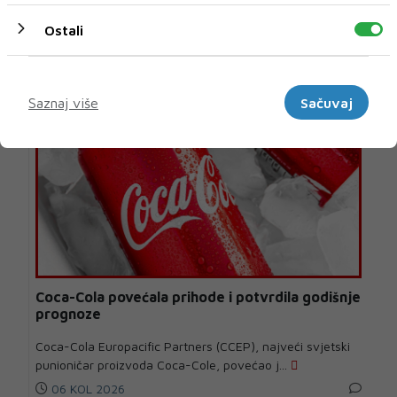
U novom broju pročitajte
Ostali
Vijesti iz svijeta
Marketinški
Saznaj više
Sačuvaj
Coca-Cola povećala prihode i potvrdila godišnje
prognoze
Coca-Cola Europacific Partners (CCEP), najveći svjetski
punioničar proizvoda Coca-Cole, povećao j...
06 KOL 2026