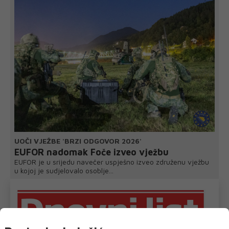
UOČI VJEŽBE 'BRZI ODGOVOR 2026'
EUFOR nadomak Foče izveo vježbu
EUFOR je u srijedu navečer uspješno izveo združenu vježbu
u kojoj je sudjelovalo osoblje...