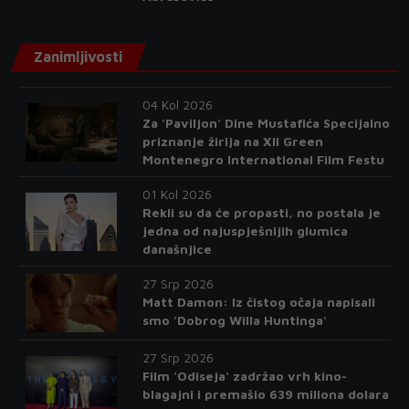
Zanimljivosti
04 Kol 2026
Za 'Paviljon' Dine Mustafića Specijalno
priznanje žirija na XII Green
Montenegro International Film Festu
01 Kol 2026
Rekli su da će propasti, no postala je
jedna od najuspješnijih glumica
današnjice
27 Srp 2026
Matt Damon: Iz čistog očaja napisali
smo 'Dobrog Willa Huntinga'
27 Srp 2026
Film 'Odiseja' zadržao vrh kino-
blagajni i premašio 639 miliona dolara