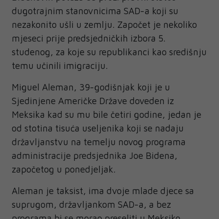
dugotrajnim stanovnicima SAD-a koji su
nezakonito ušli u zemlju. Započet je nekoliko
mjeseci prije predsjedničkih izbora 5.
studenog, za koje su republikanci kao središnju
temu učinili imigraciju.
Miguel Aleman, 39-godišnjak koji je u
Sjedinjene Američke Države doveden iz
Meksika kad su mu bile četiri godine, jedan je
od stotina tisuća useljenika koji se nadaju
državljanstvu na temelju novog programa
administracije predsjednika Joe Bidena,
započetog u ponedjeljak.
Aleman je taksist, ima dvoje mlade djece sa
suprugom, državljankom SAD-a, a bez
programa bi se morao preseliti u Meksiko,