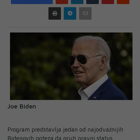
plus
Print
Telegram
Email
Joe Biden
Program predstavlja jedan od najodvažnijih
Bidenovih poteza da pruži pravni status