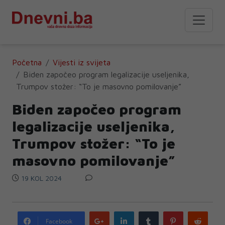
Početna
Vijesti iz svijeta
Biden započeo program legalizacije useljenika,
Trumpov stožer: “To je masovno pomilovanje”
Biden započeo program
legalizacije useljenika,
Trumpov stožer: “To je
masovno pomilovanje”
19 KOL 2024
Google
LinkedIn
Tumblr
Pinterest
Redd
Facebook