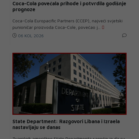
Coca-Cola povećala prihode i potvrdila godišnje
prognoze
Coca-Cola Europacific Partners (CCEP), najveći svjetski
punioničar proizvoda Coca-Cole, povećao j...
06 KOL 2026
State Department: Razgovori Libana i Izraela
nastavljaju se danas
Zvaničnik američkog State Departmenta saopćio je da su