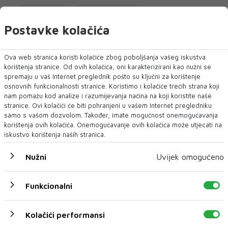
JOE BIDEN
DONALD TRUMP
Postavke kolačića
NAJNOVIJE
NAJČITANIJE
Ova web stranica koristi kolačiće zbog poboljšanja vašeg iskustva
korištenja stranice. Od ovih kolačića, oni karakterizirani kao nužni se
spremaju u vaš Internet preglednik pošto su ključni za korištenje
osnovnih funkcionalnosti stranice. Koristimo i kolačiće trećih strana koji
nam pomažu kod analize i razumijevanja načina na koji koristite naše
stranice. Ovi kolačići će biti pohranjeni u vašem Internet pregledniku
samo s vašom dozvolom. Također, imate mogućnost onemogućavanja
korištenja ovih kolačića. Onemogućavanje ovih kolačića može utjecati na
iskustvo korištenja naših stranica.
Nužni
Uvijek omogućeno
Funkcionalni
BiH smanjila uvoz električne energije za
gotovo 50 posto, ali stižu nova upozorenja
Kolačići performansi
Iako je BiH za sedam mjeseci ove godine gotovo prepolovila