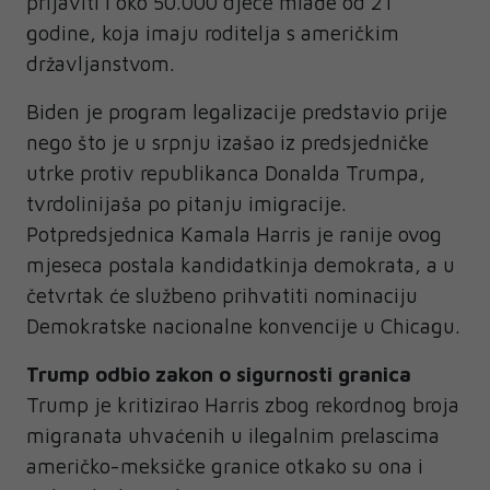
prijaviti i oko 50.000 djece mlađe od 21
godine, koja imaju roditelja s američkim
državljanstvom.
Biden je program legalizacije predstavio prije
nego što je u srpnju izašao iz predsjedničke
utrke protiv republikanca Donalda Trumpa,
tvrdolinijaša po pitanju imigracije.
Potpredsjednica Kamala Harris je ranije ovog
mjeseca postala kandidatkinja demokrata, a u
četvrtak će službeno prihvatiti nominaciju
Demokratske nacionalne konvencije u Chicagu.
Trump odbio zakon o sigurnosti granica
Trump je kritizirao Harris zbog rekordnog broja
migranata uhvaćenih u ilegalnim prelascima
američko-meksičke granice otkako su ona i