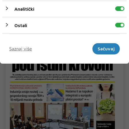
uvoz električne energije, &sc...
Analitički
Ostali
Marketinški
Saznaj više
Sačuvaj