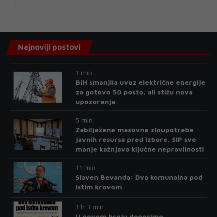
Najnoviji postovi
1 min
BiH smanjila uvoz električne energije
za gotovo 50 posto, ali stižu nova
upozorenja
5 min
Zabilježene masovne zloupotrebe
javnih resursa pred izbore, SIP sve
manje kažnjava ključne nepravilnosti
11 min
Slaven Bevanda: Dva komunalna pod
istim krovom
1 h 3 min
U novom broju donosimo