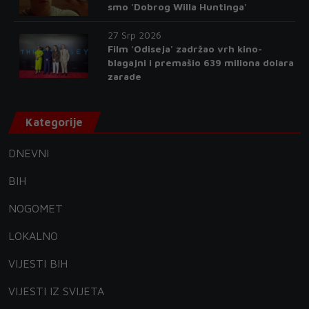
smo 'Dobrog Willa Huntinga'
27 Srp 2026
Film 'Odiseja' zadržao vrh kino-
blagajni i premašio 639 miliona dolara
zarade
Kategorije
DNEVNI
BIH
NOGOMET
LOKALNO
VIJESTI BIH
VIJESTI IZ SVIJETA