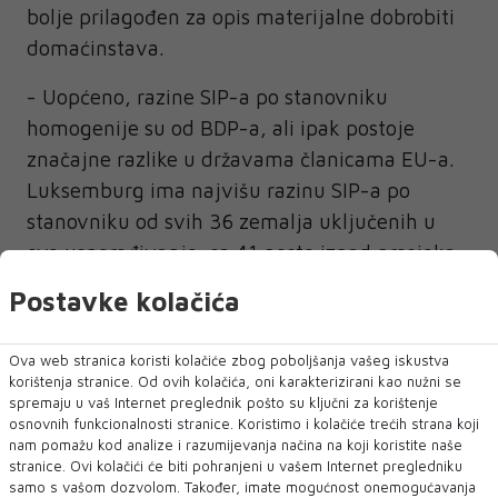
bolje prilagođen za opis materijalne dobrobiti
domaćinstava.
- Uopćeno, razine SIP-a po stanovniku
homogenije su od BDP-a, ali ipak postoje
značajne razlike u državama članicama EU-a.
Luksemburg ima najvišu razinu SIP-a po
stanovniku od svih 36 zemalja uključenih u
ovo uspoređivanje, sa 41 posto iznad prosjeka
EU-a. Slijedi zemlja EFTA-e Norveška, sa SIP-
Postavke kolačića
om po stanovniku 24 posto iznad prosjeka EU-
a. Bosna i Hercegovina je u 2024. ostvarila SIP
Ova web stranica koristi kolačiće zbog poboljšanja vašeg iskustva
po stanovniku u SKM-u 59 posto ispod prosjeka
korištenja stranice. Od ovih kolačića, oni karakterizirani kao nužni se
spremaju u vaš Internet preglednik pošto su ključni za korištenje
EU 27, zaključuje se u priopćenju.
osnovnih funkcionalnosti stranice. Koristimo i kolačiće trećih strana koji
nam pomažu kod analize i razumijevanja načina na koji koristite naše
BDP nam drže turizam i bankarstvo
stranice. Ovi kolačići će biti pohranjeni u vašem Internet pregledniku
samo s vašom dozvolom. Također, imate mogućnost onemogućavanja