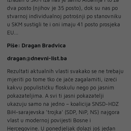
dva posto (njihov je 35 posto), dok su nas po
stvarnoj individualnoj potrošnji po stanovniku
u SKM sustigli te i oni imaju 41 posto prosjeka
EU...
Piše: Dragan Bradvica
dragan@dnevni-list.ba
Rezultati aktualnih vlasti svakako se ne trebaju
mjeriti po tome tko će jače zagalamiti, izreći
kakvu populističku floskulu nego po jasnim
pokazateljima. A svi ti jasni pokazatelji
ukazuju samo na jedno – koalicija SNSD-HDZ
BiH-sarajevska 'trojka' (SDP, NiP, NS) najgora
vlast u modernoj povijesti Bosne i
Hercegovine. U ponedjeljak dolazi još jedan