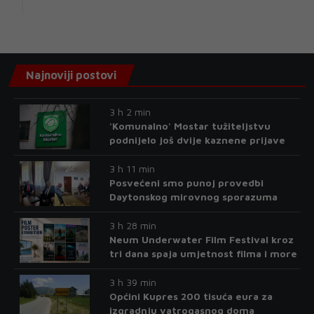
Najnoviji postovi
3 h 2 min
'Komunalno' Mostar tužiteljstvu
podnijelo još dvije kaznene prijave
3 h 11 min
Posvećeni smo punoj provedbi
Daytonskog mirovnog sporazuma
3 h 28 min
Neum Underwater Film Festival kroz
tri dana spaja umjetnost filma i more
3 h 39 min
Općini Kupres 200 tisuća eura za
izgradnju vatrogasnog doma