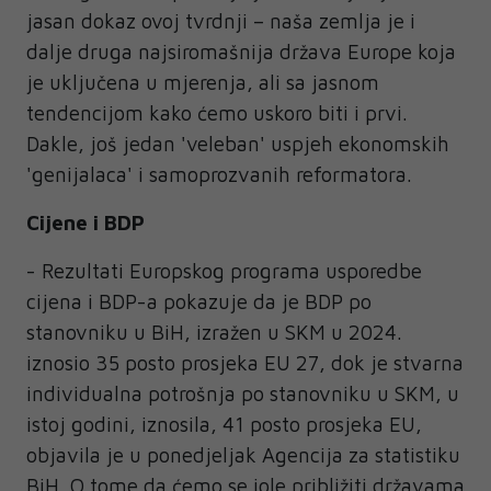
jasan dokaz ovoj tvrdnji – naša zemlja je i
dalje druga najsiromašnija država Europe koja
je uključena u mjerenja, ali sa jasnom
tendencijom kako ćemo uskoro biti i prvi.
Dakle, još jedan 'veleban' uspjeh ekonomskih
'genijalaca' i samoprozvanih reformatora.
Cijene i BDP
- Rezultati Europskog programa usporedbe
cijena i BDP-a pokazuje da je BDP po
stanovniku u BiH, izražen u SKM u 2024.
iznosio 35 posto prosjeka EU 27, dok je stvarna
individualna potrošnja po stanovniku u SKM, u
istoj godini, iznosila, 41 posto prosjeka EU,
objavila je u ponedjeljak Agencija za statistiku
BiH. O tome da ćemo se iole približiti državama