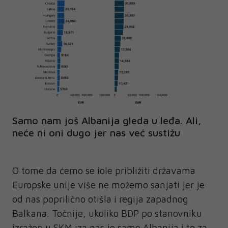
Samo nam još Albanija gleda u leđa. Ali,
neće ni oni dugo jer nas već sustižu
O tome da ćemo se iole približiti državama
Europske unije više ne možemo sanjati jer je
od nas poprilično otišla i regija zapadnog
Balkana. Točnije, ukoliko BDP po stanovniku
izražen u SKM iza nas je samo Albanija i to za