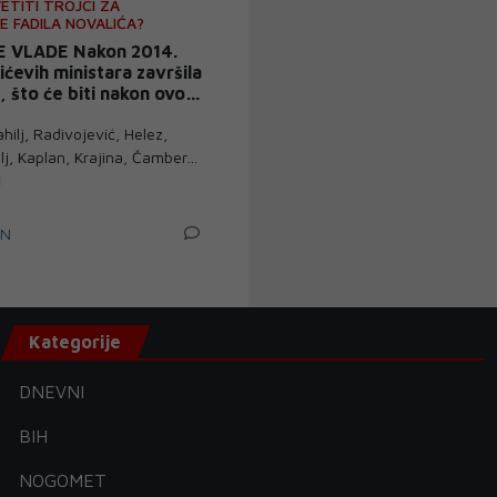
ETITI TROJCI ZA
 FADILA NOVALIĆA?
E VLADE Nakon 2014.
ćevih ministara završila
, što će biti nakon ovog
ahilj, Radivojević, Helez,
ulj, Kaplan, Krajina, Čamber…
IN
Kategorije
DNEVNI
BIH
NOGOMET