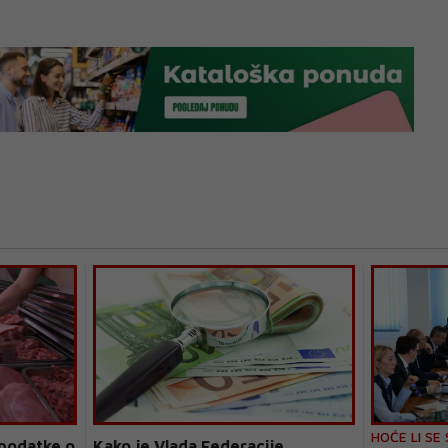
HOĆE LI SE
podatke o
Kako je Vlada Federacije