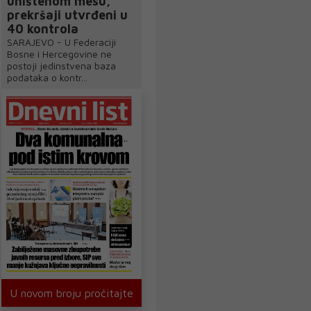
uništenom mesu,
prekršaji utvrđeni u
40 kontrola
SARAJEVO - U Federaciji
Bosne i Hercegovine ne
postoji jedinstvena baza
podataka o kontr...
U novom broju pročitajte