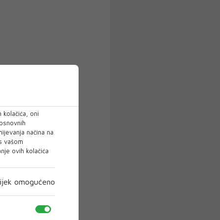
 kolačića, oni
 osnovnih
mijevanja načina na
 s vašom
je ovih kolačića
ijek omogućeno