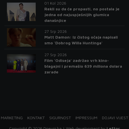
01 Kol 2026
Rekli su da će propasti, no postala je
jedna od najuspješnijih glumica
današnjice
27 Srp 2026
Matt Damon: Iz čistog očaja napisali
smo 'Dobrog Willa Huntinga'
27 Srp 2026
Film 'Odiseja' zadržao vrh kino-
blagajni i premašio 639 miliona dolara
zarade
MARKETING
KONTAKT
SIGURNOST
IMPRESSUM
DOJAVI VIJEST
Copyright © 2026 Dnevni.ba | Web development by
Leftor