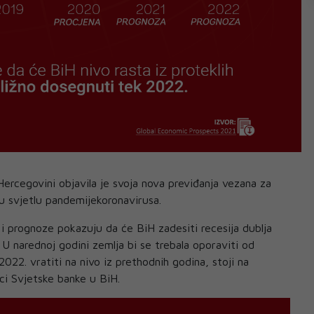
Hercegovini objavila je svoja nova previđanja vezana za
u svjetlu pandemijekoronavirusa.
 i prognoze pokazuju da će BiH zadesiti recesija dublja
 U narednoj godini zemlja bi se trebala oporaviti od
022. vratiti na nivo iz prethodnih godina, stoji na
ci Svjetske banke u BiH.