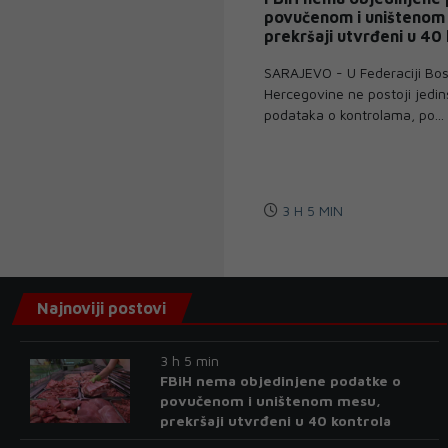
povučenom i uništenom
prekršaji utvrđeni u 40
SARAJEVO - U Federaciji Bos
Hercegovine ne postoji jedi
podataka o kontrolama, po...
3 H 5 MIN
Najnoviji postovi
3 h 5 min
FBiH nema objedinjene podatke o
povučenom i uništenom mesu,
prekršaji utvrđeni u 40 kontrola