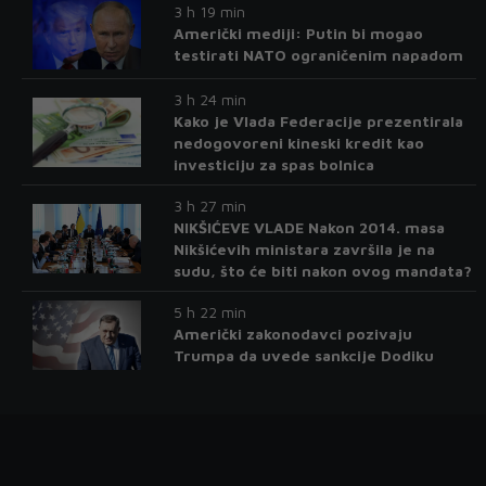
3 h 19 min
Američki mediji: Putin bi mogao
testirati NATO ograničenim napadom
3 h 24 min
Kako je Vlada Federacije prezentirala
nedogovoreni kineski kredit kao
investiciju za spas bolnica
3 h 27 min
NIKŠIĆEVE VLADE Nakon 2014. masa
Nikšićevih ministara završila je na
sudu, što će biti nakon ovog mandata?
5 h 22 min
Američki zakonodavci pozivaju
Trumpa da uvede sankcije Dodiku