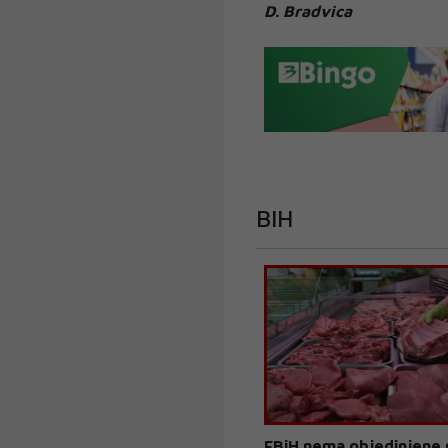
D. Bradvica
BIH
FBiH nema objedinjene 