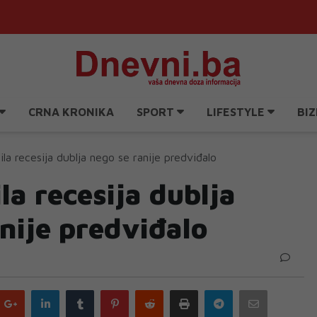
CRNA KRONIKA
SPORT
LIFESTYLE
BIZ
la recesija dublja nego se ranije predviđalo
la recesija dublja
nije predviđalo
Google
LinkedIn
Tumblr
Pinterest
Reddit
Print
Telegram
Email
plus