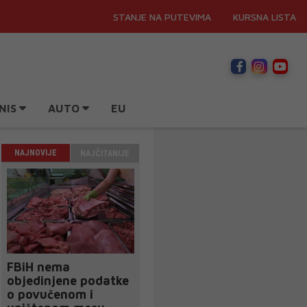
STANJE NA PUTEVIMA
KURSNA LISTA
NIS
AUTO
EU
NAJNOVIJE
NAJČITANIJE
FBiH nema
objedinjene podatke
o povučenom i