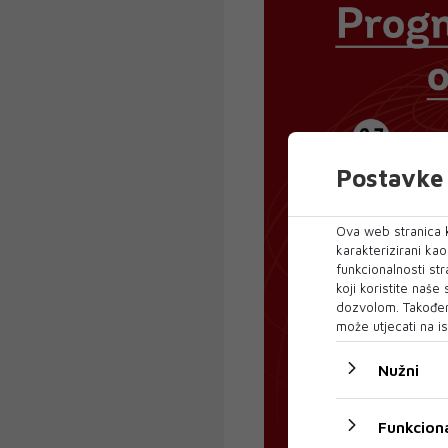
Postavke 
Ova web stranica k
karakterizirani ka
funkcionalnosti str
koji koristite naše
dozvolom. Također
može utjecati na is
Nužni
Funkciona