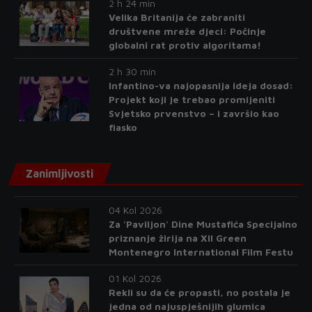
2 h 24 min
Velika Britanija će zabraniti
društvene mreže djeci: Počinje
globalni rat protiv algoritama!
2 h 30 min
Infantino-va najopasnija ideja dosad:
Projekt koji je trebao promijeniti
Svjetsko prvenstvo – i završio kao
fiasko
Zanimljivosti
04 Kol 2026
Za 'Paviljon' Dine Mustafića Specijalno
priznanje žirija na XII Green
Montenegro International Film Festu
01 Kol 2026
Rekli su da će propasti, no postala je
jedna od najuspješnijih glumica