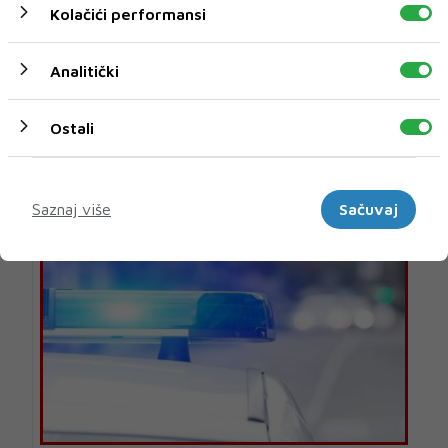
Kolačići performansi
Analitički
Ostali
U novom broju pročitajte
Marketinški
BIH
Saznaj više
Sačuvaj