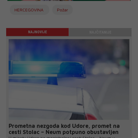
HERCEGOVINA
Požar
NAJNOVIJE
NAJČITANIJE
Prometna nezgoda kod Udore, promet na
cesti Stolac – Neum potpuno obustavljen
U mjestu Udora na magistralnoj cesti Stolac – Neum u