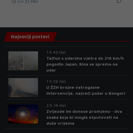
3 H 23 MIN
Najnoviji postovi
1 h 43 min
Tajfun s udarima vjetra do 216 km/h
pogodio Japan. Kina se sprema na
udar
1 h 59 min
U ŽZH brojne vatrogasne
intervencije, najveći požar u Kongori
2 h 14 min
Zvijezde im donose promjenu - dva
znaka koja bi mogla otputovati na
duže vrijeme