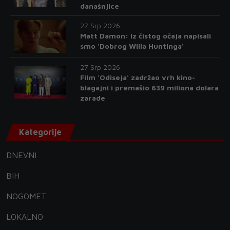
današnjice
27 Srp 2026
Matt Damon: Iz čistog očaja napisali
smo 'Dobrog Willa Huntinga'
27 Srp 2026
Film 'Odiseja' zadržao vrh kino-
blagajni i premašio 639 miliona dolara
zarade
Kategorije
DNEVNI
BIH
NOGOMET
LOKALNO