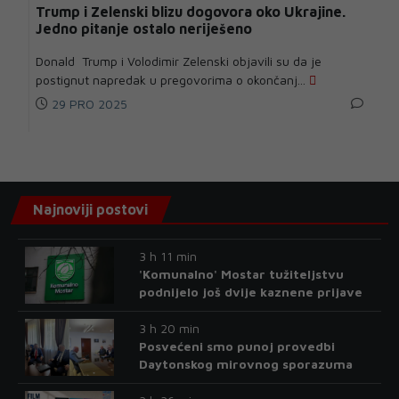
Trump i Zelenski blizu dogovora oko Ukrajine.
Jedno pitanje ostalo neriješeno
Donald Trump i Volodimir Zelenski objavili su da je
postignut napredak u pregovorima o okončanj...
29 PRO 2025
Najnoviji postovi
3 h 11 min
'Komunalno' Mostar tužiteljstvu
podnijelo još dvije kaznene prijave
3 h 20 min
Posvećeni smo punoj provedbi
Daytonskog mirovnog sporazuma