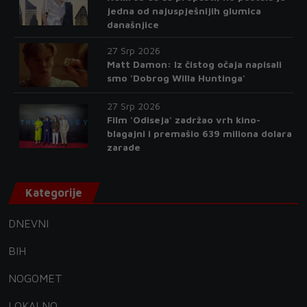
jedna od najuspješnijih glumica
današnjice
27 Srp 2026
Matt Damon: Iz čistog očaja napisali
smo 'Dobrog Willa Huntinga'
27 Srp 2026
Film 'Odiseja' zadržao vrh kino-
blagajni i premašio 639 miliona dolara
zarade
Kategorije
DNEVNI
BIH
NOGOMET
LOKALNO