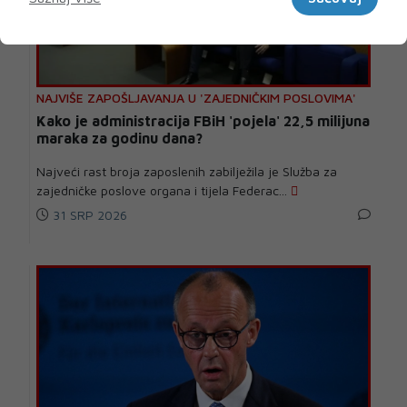
NAJVIŠE ZAPOŠLJAVANJA U 'ZAJEDNIČKIM POSLOVIMA'
Kako je administracija FBiH 'pojela' 22,5 milijuna
maraka za godinu dana?
Najveći rast broja zaposlenih zabilježila je Služba za
zajedničke poslove organa i tijela Federac...
31 SRP 2026