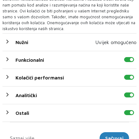
nam pomažu kod analize i razumijevanja načina na koji koristite naše
stranice. Ovi kolačići će biti pohranjeni u vašem Internet pregledniku
samo s vašom dozvolom. Također, imate mogućnost onemogućavanja
korištenja ovih kolačića. Onemogućavanje ovih kolačića može utjecati na
iskustvo korištenja naših stranica.
Nužni
Uvijek omogućeno
Funkcionalni
Kolačići performansi
U novom broju pročitajte
leftorcms::common.uncategorized
Analitički
Ostali
Marketinški
Saznaj više
Sačuvaj