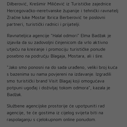
Dilberović, Krešimir Miličević iz Turističke zajednice
Hercegovačko-neretvanske županije i tehnički ravnatelj
Zračne luke Mostar Ibrica Berberović te poslovni
partneri, turistički radnici i prijatelji.
Ravnateljica agencije "Halal odmori" Elma Badžak je
izjavila da su zadovoljni činjenicom da vrlo aktivno
utječu na kreiranje i promociju turističke ponude
posebno na području Blagaja, Mostara, ali i šire.
"Jako smo ponosni na do sada urađeno, veliki broj kuća
s bazenima su nama povjereni na izdavanje. Izgradili
smo turistički brand Visit Blagaj koji omogućava
potpuni ugođaj i doživljaj tokom odmora", kazala je
Badžak.
Službene agencijske prostorije će upotpuniti rad
agencije, te će gostima iz cijelog svijeta biti na
raspolaganju s cjelokupnom online ponudom.