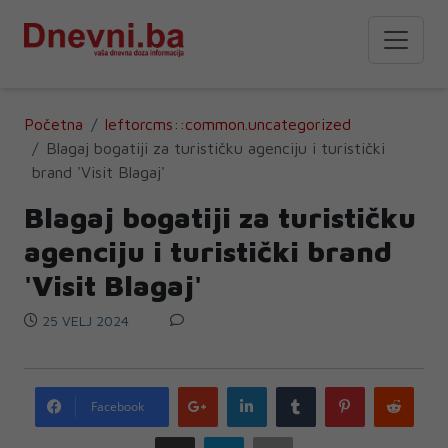
Početna
leftorcms::common.uncategorized
Blagaj bogatiji za turističku agenciju i turistički
brand 'Visit Blagaj'
Blagaj bogatiji za turističku
agenciju i turistički brand
'Visit Blagaj'
25 VELJ 2024
Google
LinkedIn
Tumblr
Pinterest
Redd
Facebook
plus