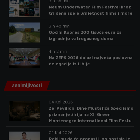
3 h 36 min
Neum Underwater Film Festival kroz
tri dana spaja umjetnost filma i more
3 h 48 min
Općini Kupres 200 tisuća eura za
izgradnju vatrogasnog doma
4 h 2 min
Na ZEPS 2026 dolazi najveća poslovna
delegacija iz Libije
Zanimljivosti
04 Kol 2026
Za 'Paviljon' Dine Mustafića Specijalno
priznanje žirija na XII Green
Montenegro International Film Festu
01 Kol 2026
Rekli su da će propasti, no postala je