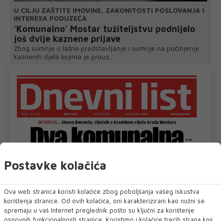
U CILJU ZAŠTITE IMOVINE, ZAKONITOSTI POSLOVANJA I
INTERESA PODUZEĆA
'Komunalno' Mostar tužiteljstvu podnijelo
još dvije kaznene prijave
Zbog sumnje u lažno predstavljanje i sumnje na počinjenje
kaznenih djela kojima je prouz...
Postavke kolačića
Ova web stranica koristi kolačiće zbog poboljšanja vašeg iskustva
korištenja stranice. Od ovih kolačića, oni karakterizirani kao nužni se
spremaju u vaš Internet preglednik pošto su ključni za korištenje
osnovnih funkcionalnosti stranice. Koristimo i kolačiće trećih strana koji