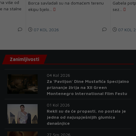
na više od
Borca savladali su na domaćem terenu
Gabela potpi
je na stalne
ekipu bjelo...
sez...
07 KOL 2026
07 KOL 2
Zanimljivosti
04 Kol 2026
Za 'Paviljon' Dine Mustafića Specijalno
priznanje žirija na XII Green
Montenegro International Film Festu
01 Kol 2026
Rekli su da će propasti, no postala je
jedna od najuspješnijih glumica
današnjice
27 Srp 2026