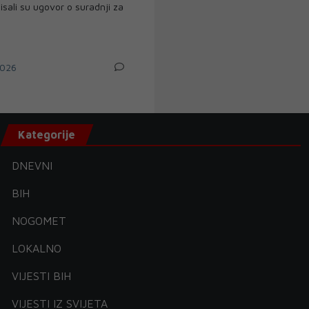
sali su ugovor o suradnji za
026
Kategorije
DNEVNI
BIH
NOGOMET
LOKALNO
VIJESTI BIH
VIJESTI IZ SVIJETA