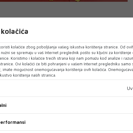
nte, održanom u Omišu, sudjelovalo je 261 natjecatelj iz
kolačića
oristi kolačiće zbog poboljšanja vašeg iskustva korištenja stranice. Od ovih
a, ali snažna ekipa judo kluba Borsa, predvođena
o nužni se spremaju u vaš Internet preglednik pošto su ključni za korištenje
ikom.
anice. Koristimo i kolačiće trećih strana koji nam pomažu kod analize i razu
 stranice. Ovi kolačići će biti pohranjeni u vašem Internet pregledniku samo
 borbenost, a kući su se vratili s čak sedam medalja:
, imate mogućnost onemogućavanja korištenja ovih kolačića. Onemogućavan
kustvo korištenja naših stranica.
ilić, Tomas Miljko, Maria Vasilj i Stefan Miljko.
Uv
evandi.
su Marko Marić i Barbara Žil.
lni
 performansi