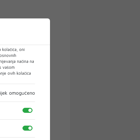
 kolačića, oni
 osnovnih
mijevanja načina na
 s vašom
je ovih kolačića
ijek omogućeno