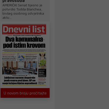
pravosuđa
AMERIČKI Senat tijesno je
potvrdio Todda Blanchea,
bivšeg osobnog odvjetnika
aktu...
U novom broju pročitajte