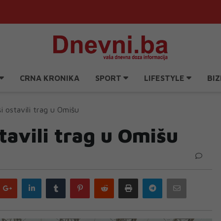
CRNA KRONIKA
SPORT
LIFESTYLE
BIZ
i ostavili trag u Omišu
tavili trag u Omišu
Google
LinkedIn
Tumblr
Pinterest
Reddit
Print
Telegram
Email
plus