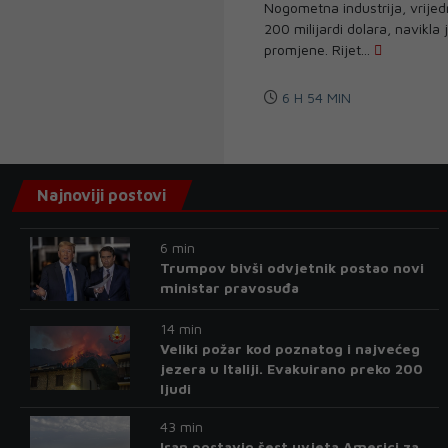
Nogometna industrija, vrijed
200 milijardi dolara, navikla 
promjene. Rijet...
6 H 54 MIN
Najnoviji postovi
6 min
Trumpov bivši odvjetnik postao novi
ministar pravosuđa
14 min
Veliki požar kod poznatog i najvećeg
jezera u Italiji. Evakuirano preko 200
ljudi
43 min
Iran postavio šest uvjeta Americi za