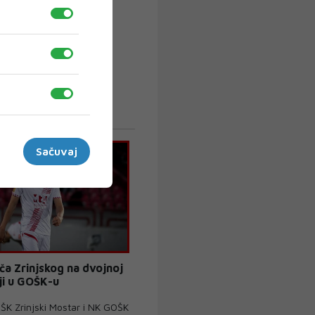
Sačuvaj
ača Zrinjskog na dvojnoj
ji u GOŠK-u
K Zrinjski Mostar i NK GOŠK