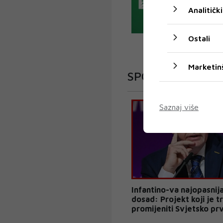
Analitički
Ostali
Marketin
SPORT
Saznaj više
Infantino-va najopasnija
dosad: Projekt koji je 
promijeniti Svjetsko prv
završio kao fiasko