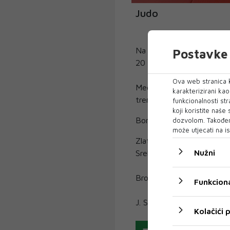
Judo
Na judo turniru Kup sv. A
Postavke 
20 judo klubova.
Ova web stranica k
Među njima bila je i manj
karakterizirani ka
trenericom Marijom Zelen
funkcionalnosti str
koji koristite naše
Borci iz Borse pokazali su
dozvolom. Također
može utjecati na is
Zlato su osvojili: Merejm Z
Nužni
Srebro je pripalo Mateu B
Brončane medalje izborili 
Funkciona
J. S./JK Borsa
Kolačići