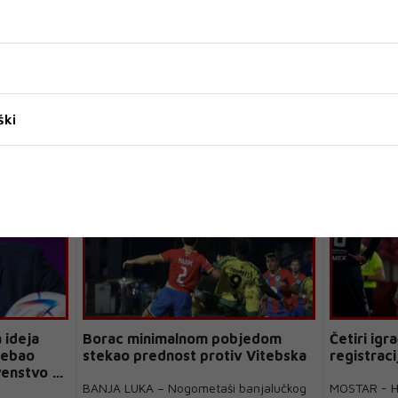
ški
 ideja
Borac minimalnom pobjedom
Četiri igr
trebao
stekao prednost protiv Vitebska
registraci
enstvo – i
BANJA LUKA – Nogometaši banjalučkog
MOSTAR - HŠ