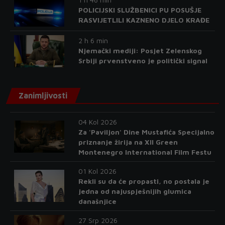
POLICIJSKI SLUŽBENICI PU POSUŠJE
RASVIJETLILI KAZNENO DJELO KRAĐE
2 h 6 min
Njemački mediji: Posjet Zelenskog
Srbiji prvenstveno je politički signal
Zanimljivosti
04 Kol 2026
Za 'Paviljon' Dine Mustafića Specijalno
priznanje žirija na XII Green
Montenegro International Film Festu
01 Kol 2026
Rekli su da će propasti, no postala je
jedna od najuspješnijih glumica
današnjice
27 Srp 2026