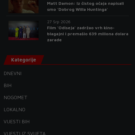
Matt Damon: Iz čistog očaja napisali
smo 'Dobrog Willa Huntinga'
27 Srp 2026
Film 'Odiseja' zadržao vrh kino-
blagajni i premašio 639 miliona dolara
zarade
Kategorije
DNEVNI
BIH
NOGOMET
LOKALNO
VIJESTI BIH
VIJESTI IZ SVIJETA