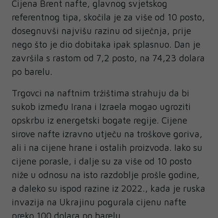
Cijena Brent nafte, glavnog svjetskog
referentnog tipa, skočila je za više od 10 posto,
dosegnuvši najvišu razinu od siječnja, prije
nego što je dio dobitaka ipak splasnuo. Dan je
završila s rastom od 7,2 posto, na 74,23 dolara
po barelu.
Trgovci na naftnim tržištima strahuju da bi
sukob između Irana i Izraela mogao ugroziti
opskrbu iz energetski bogate regije. Cijene
sirove nafte izravno utječu na troškove goriva,
ali i na cijene hrane i ostalih proizvoda. Iako su
cijene porasle, i dalje su za više od 10 posto
niže u odnosu na isto razdoblje prošle godine,
a daleko su ispod razine iz 2022., kada je ruska
invazija na Ukrajinu pogurala cijenu nafte
preko 100 dolara po barelu.