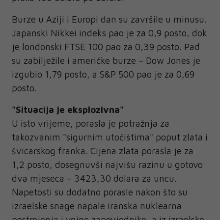
Burze u Aziji i Europi dan su završile u minusu.
Japanski Nikkei indeks pao je za 0,9 posto, dok
je londonski FTSE 100 pao za 0,39 posto. Pad
su zabilježile i američke burze – Dow Jones je
izgubio 1,79 posto, a S&P 500 pao je za 0,69
posto.
"Situacija je eksplozivna"
U isto vrijeme, porasla je potražnja za
takozvanim "sigurnim utočištima" poput zlata i
švicarskog franka. Cijena zlata porasla je za
1,2 posto, dosegnuvši najvišu razinu u gotovo
dva mjeseca – 3423,30 dolara za uncu.
Napetosti su dodatno porasle nakon što su
izraelske snage napale iranska nuklearna
postrojenja i vojne zapovjednike, a iz izraelske