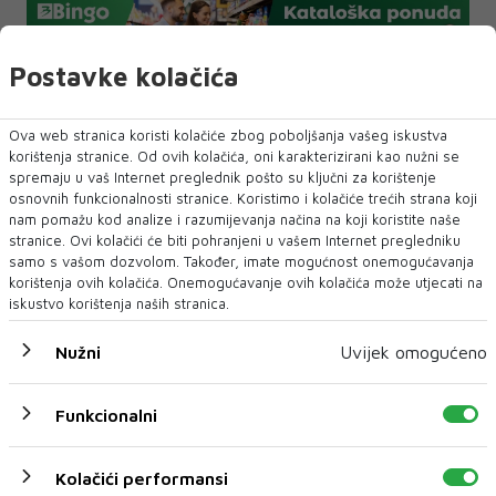
Postavke kolačića
NAFTA
Ova web stranica koristi kolačiće zbog poboljšanja vašeg iskustva
korištenja stranice. Od ovih kolačića, oni karakterizirani kao nužni se
NAJNOVIJE
NAJČITANIJE
spremaju u vaš Internet preglednik pošto su ključni za korištenje
osnovnih funkcionalnosti stranice. Koristimo i kolačiće trećih strana koji
nam pomažu kod analize i razumijevanja načina na koji koristite naše
stranice. Ovi kolačići će biti pohranjeni u vašem Internet pregledniku
samo s vašom dozvolom. Također, imate mogućnost onemogućavanja
korištenja ovih kolačića. Onemogućavanje ovih kolačića može utjecati na
iskustvo korištenja naših stranica.
Nužni
Uvijek omogućeno
NEUM UNDERWATER FILM FESTIVAL 2026.
DONOSI TRI DANA FILMA, UMJETNOSTI I
Funkcionalni
MORA – UVEDENA I NOVA KATEGORIJA „BEST
FILM POSTER AWARD“
Neum će 27., 28. i 29. kolovoza 2026. godine ponovno postati
Kolačići performansi
mjesto susreta filma, mora,...