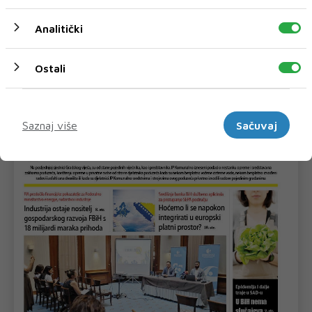
Analitički
Ostali
Marketinški
Saznaj više
Sačuvaj