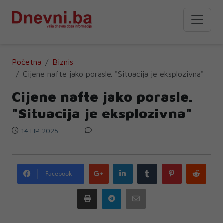
Početna
Biznis
Cijene nafte jako porasle. "Situacija je eksplozivna"
Cijene nafte jako porasle.
"Situacija je eksplozivna"
14 LIP 2025
Google
LinkedIn
Tumblr
Pinterest
Redd
Facebook
plus
Print
Telegram
Email