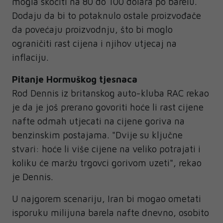
mogla skočiti na 80 do 100 dolara po barelu.
Dodaju da bi to potaknulo ostale proizvođače
da povećaju proizvodnju, što bi moglo
ograničiti rast cijena i njihov utjecaj na
inflaciju.
Pitanje Hormuškog tjesnaca
Rod Dennis iz britanskog auto-kluba RAC rekao
je da je još prerano govoriti hoće li rast cijene
nafte odmah utjecati na cijene goriva na
benzinskim postajama. "Dvije su ključne
stvari: hoće li više cijene na veliko potrajati i
koliku će maržu trgovci gorivom uzeti", rekao
je Dennis.
U najgorem scenariju, Iran bi mogao ometati
isporuku milijuna barela nafte dnevno, osobito