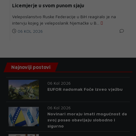
Licemjerje u svom punom sjaju
Veleposlanstvo Ruske Federacije u BiH reagiralo je na
intervju kojeg je veleposlanik Njemačke u B...
06 KOL 2026
Najnoviji postovi
06 Kol 2026
EUFOR nadomak Foče izveo vježbu
06 Kol 2026
Novinari moraju imati mogućnost da
svoj posao obavljaju slobodno i
sigurno