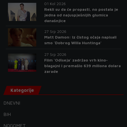
01 Kol 2026
Rekli su da će propasti, no postala je
jedna od najuspješnijih glumica
današnjice
27 Srp 2026
Matt Damon: Iz čistog očaja napisali
smo 'Dobrog Willa Huntinga'
27 Srp 2026
Film 'Odiseja' zadržao vrh kino-
blagajni i premašio 639 miliona dolara
zarade
Kategorije
DNEVNI
BIH
NOGOMET