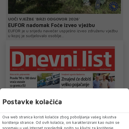
UOČI VJEŽBE 'BRZI ODGOVOR 2026'
EUFOR nadomak Foče izveo vježbu
EUFOR je u srijedu navečer uspješno izveo združenu vježbu
u kojoj je sudjelovalo osoblje...
Postavke kolačića
Ova web stranica koristi kolačiće zbog poboljšanja vašeg iskustva
korištenja stranice. Od ovih kolačića, oni karakterizirani kao nužni se
spremaju u vaš Internet preglednik pošto su ključni za korištenje