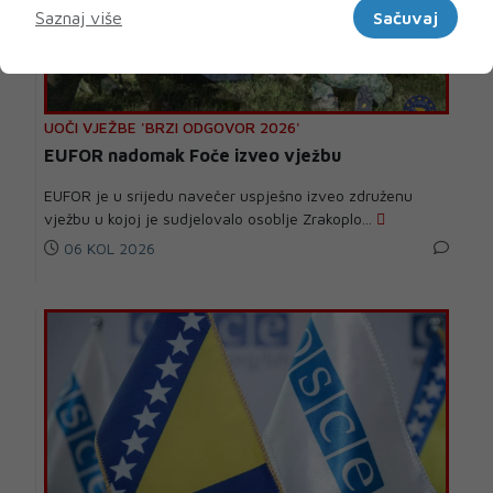
Saznaj više
Sačuvaj
UOČI VJEŽBE 'BRZI ODGOVOR 2026'
EUFOR nadomak Foče izveo vježbu
EUFOR je u srijedu navečer uspješno izveo združenu
vježbu u kojoj je sudjelovalo osoblje Zrakoplo...
06 KOL 2026