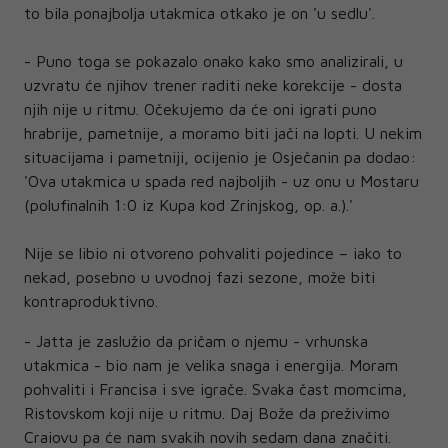
to bila ponajbolja utakmica otkako je on 'u sedlu'.
- Puno toga se pokazalo onako kako smo analizirali, u
uzvratu će njihov trener raditi neke korekcije - dosta
njih nije u ritmu. Očekujemo da će oni igrati puno
hrabrije, pametnije, a moramo biti jači na lopti. U nekim
situacijama i pametniji, ocijenio je Osječanin pa dodao:
'Ova utakmica u spada red najboljih - uz onu u Mostaru
(polufinalnih 1:0 iz Kupa kod Zrinjskog, op. a.).'
Nije se libio ni otvoreno pohvaliti pojedince – iako to
nekad, posebno u uvodnoj fazi sezone, može biti
kontraproduktivno.
- Jatta je zaslužio da pričam o njemu - vrhunska
utakmica - bio nam je velika snaga i energija. Moram
pohvaliti i Francisa i sve igrače. Svaka čast momcima,
Ristovskom koji nije u ritmu. Daj Bože da preživimo
Craiovu pa će nam svakih novih sedam dana značiti.