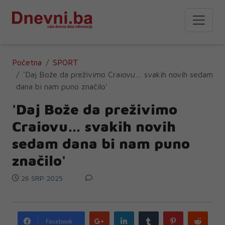
Početna
SPORT
'Daj Bože da preživimo Craiovu… svakih novih sedam
dana bi nam puno značilo'
'Daj Bože da preživimo
Craiovu… svakih novih
sedam dana bi nam puno
značilo'
26 SRP 2025
Google
LinkedIn
Tumblr
Pinterest
Redd
Facebook