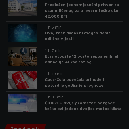
Predložen jednomjesečni pritvor za
osumnjičenog za prevaru tešku oko
42.000 KM
1 h 5 min
Ovaj znak danas bi mogao dobiti
odlične vijesti
1 h 7 min
Etsy otpušta 12 posto zaposlenih, ali
odbacuje AI kao razlog
1 h 19 min
Coca-Cola povećala prihode i
potvrdila godišnje prognoze
1 h 31 min
Čitluk: U dvije prometne nezgode
teško ozlijeđena dvojica motociklista
Zanimljivosti