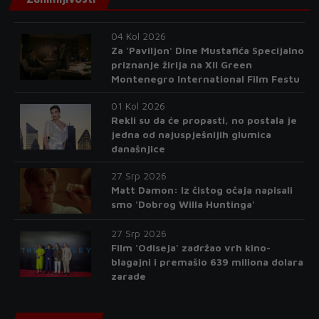
04 Kol 2026
Za 'Paviljon' Dine Mustafića Specijalno
priznanje žirija na XII Green
Montenegro International Film Festu
01 Kol 2026
Rekli su da će propasti, no postala je
jedna od najuspješnijih glumica
današnjice
27 Srp 2026
Matt Damon: Iz čistog očaja napisali
smo 'Dobrog Willa Huntinga'
27 Srp 2026
Film 'Odiseja' zadržao vrh kino-
blagajni i premašio 639 miliona dolara
zarade