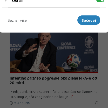
Ostali
U novom broju pročitajte
SPORT
Marketinški
Saznaj više
Sačuvaj
Infantino priznao pogreške oko plana FIFA-e od
20 mlrd.
Predsjednik FIFA-e Gianni Infantino ispričao se članovima
FIFA-inog vijeća zbog načina na koji je...
2 H 18 MIN