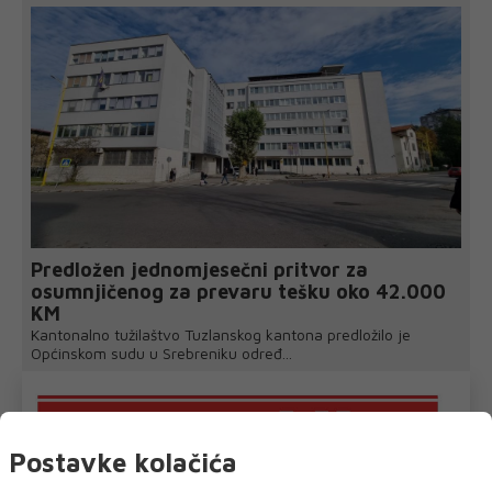
Predložen jednomjesečni pritvor za
osumnjičenog za prevaru tešku oko 42.000
KM
Kantonalno tužilaštvo Tuzlanskog kantona predložilo je
Općinskom sudu u Srebreniku određ...
Postavke kolačića