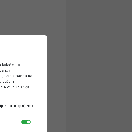
 kolačića, oni
 osnovnih
mijevanja načina na
 s vašom
je ovih kolačića
ijek omogućeno