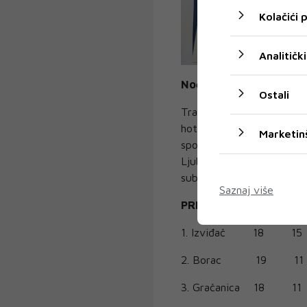
Kolačići
Analitički
Noć Izviđača 12. travnja
Ostali
Tradicionalna Noć Izviđač
hotelu Bigeste (Ljubuški).
Marketin
sponzore Izviđača, s cilj
Ljubuškom. Cijena ulazni
subjekte.
Saznaj više
PREMIJER LIGA
1. Izviđač
18
15
2. Borac
19
11
3. Gračanica
18
11