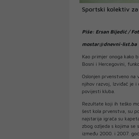
Sportski kolektiv za
Piše: Ersan Bijedić / Fo
mostar@dnevni-list.ba
Kao primjer onoga kako bi
Bosni i Hercegovini, funkc
Oslonjen prvenstveno na 
njihov razvoj, Izviđač je
povijesti kluba.
Rezultate koji ih teško 
šest kola prvenstva, su p
najstarija igrača su kapet
zbog ozljeda s kojima se su
između 2000. i 2007. godiš