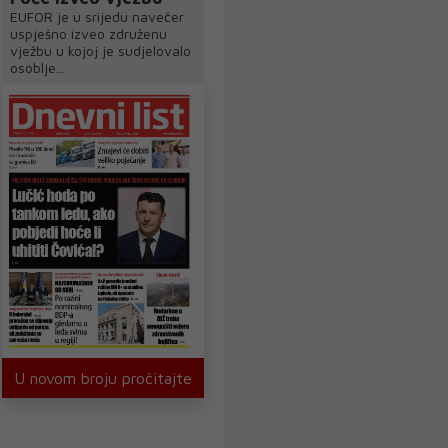
EUFOR je u srijedu navečer
uspješno izveo združenu
vježbu u kojoj je sudjelovalo
osoblje...
U novom broju pročitajte