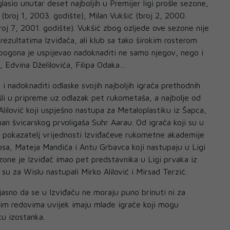
glasio unutar deset najboljih u Premijer ligi prošle sezone,
ć (broj 1, 2003. godište), Milan Vukšić (broj 2, 2000.
roj 7, 2001. godište). Vukšić zbog ozljede ove sezone nije
rezultatima Izviđača, ali klub sa tako širokim rosterom
pogona je uspijevao nadoknaditi ne samo njegov, nego i
 Edvina Dželilovića, Filipa Odaka…
 i nadoknaditi odlaske svojih najboljih igrača prethodnih
ušli u pripreme uz odlazak pet rukometaša, a najbolje od
Alilović koji uspješno nastupa za Metaloplastiku iz Šapca,
an švicarskog prvoligaša Suhr Aarau. Od igrača koji su u
ji pokazatelj vrijednosti Izviđačeve rukometne akademije
a, Mateja Mandića i Antu Grbavca koji nastupaju u Ligi
one je Izviđač imao pet predstavnika u Ligi prvaka iz
su za Wislu nastupali Mirko Alilović i Mirsad Terzić.
asno da se u Izviđaču ne moraju puno brinuti ni za
jim redovima uvijek imaju mlade igrače koji mogu
tu izostanka.