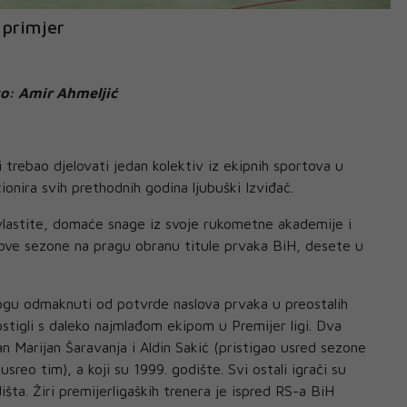
 primjer
to: Amir Ahmeljić
 trebao djelovati jedan kolektiv iz ekipnih sportova u
ionira svih prethodnih godina ljubuški Izviđač.
vlastite, domaće snage iz svoje rukometne akademije i
 i ove sezone na pragu obranu titule prvaka BiH, desete u
mogu odmaknuti od potvrde naslova prvaka u preostalih
ostigli s daleko najmlađom ekipom u Premijer ligi. Dva
an Marijan Šaravanja i Aldin Sakić (pristigao usred sezone
sreo tim), a koji su 1999. godište. Svi ostali igrači su
ta. Žiri premijerligaških trenera je ispred RS-a BiH