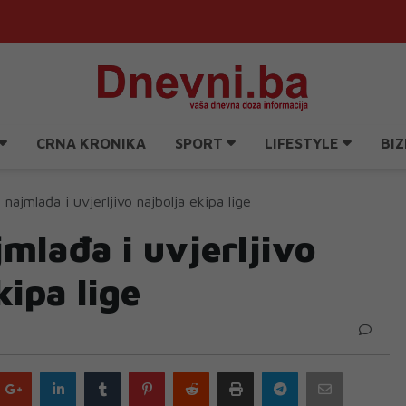
CRNA KRONIKA
SPORT
LIFESTYLE
BIZ
 najmlađa i uvjerljivo najbolja ekipa lige
mlađa i uvjerljivo
kipa lige
Google
LinkedIn
Tumblr
Pinterest
Reddit
Print
Telegram
Email
plus