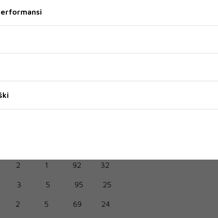
 performansi
a će biti održana 12. travnja s početkom u 20 sati u
 Manifestacija tradicionalno okuplja prijatelje, donatore i
ški
em daljeg unaprjeđenja razvoja rukometnog sporta u
ce je 200KM za fizičke osobe, a 1.000KM za pravne
2
1
92
32
3
5
95
25
2
5
69
24