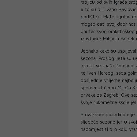
trojicu od ovih igrača pro
a to su bili Ivano Pavlovi
godište) i Matej Ljubić (b
mogao dati svoj doprinos 
unutar svog omladinskog 
izostanke Mihaela Bebeka,
Jednako kako su uspijevali
sezona. Prošlog ljeta su 
njih su se snašli Domagoj 
te Ivan Herceg, sada golm
posljednje vrijeme najbol
spomenut ćemo Miloša Kos
prvaka za Zagreb. Ove sez
svoje rukometne škole jer 
S ovakvom pozadinom je j
sljedeće sezone jer u svo
nadomjestiti bilo koju vrs