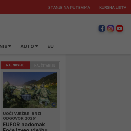
STANJE NA PUTEVIMA
KURSNA LISTA
NIS
AUTO
EU
NAJNOVIJE
NAJČITANIJE
UOČI VJEŽBE 'BRZI
ODGOVOR 2026'
EUFOR nadomak
Foče izveo vježbu