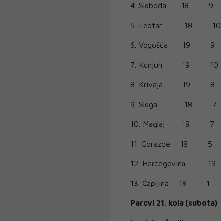
4.
Sloboda
18
9
5.
Leotar
18
10
6. Vogošća
19
9
7. Konjuh
19
10
8.
Krivaja
19
8
9. Sloga
18
7
10. Maglaj
19
7
11. Goražde
18
5
12. Hercegovina
19
13. Čapljina
18
1
Parovi 21. kola (subota)