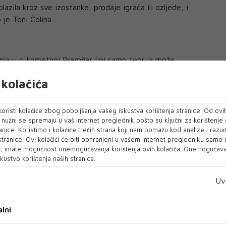
lazila kroz sve izostanke, prodaje igrača ili ozljede, i
 je Toni Čolina.
anja u rukometnoj Premijer ligi samo teorija može
ti obranu titule prvaka Bosne i Hercegovine. Skauti su
kolačića
ć 14 kola (13 pobjeda i jedan remi). Šest kola do kraja
iše u odnosu na svoje glavne konkurente Borac i
t kola im trebaju samo dvije pobjede, a igrat će ipak s
oristi kolačiće zbog poboljšanja vašeg iskustva korištenja stranice. Od ovih
cima, Čapljinom, Slogom i Konjuhom kući te Krivajom,
o nužni se spremaju u vaš Internet preglednik pošto su ključni za korištenje
anice. Koristimo i kolačiće trećih strana koji nam pomažu kod analize i razu
ostima.
 stranice. Ovi kolačići će biti pohranjeni u vašem Internet pregledniku samo
, imate mogućnost onemogućavanja korištenja ovih kolačića. Onemogućavan
kustvo korištenja naših stranica.
Uv
lni