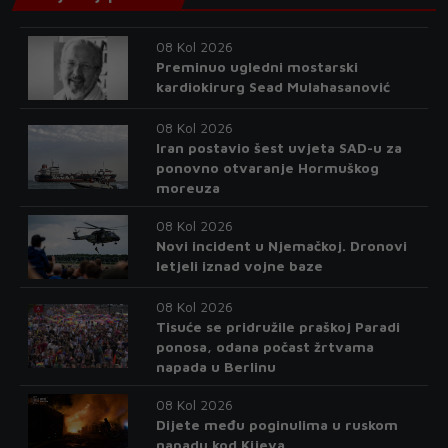
08 Kol 2026
Preminuo ugledni mostarski
kardiokirurg Sead Mulahasanović
08 Kol 2026
Iran postavio šest uvjeta SAD-u za
ponovno otvaranje Hormuškog
moreuza
08 Kol 2026
Novi incident u Njemačkoj. Dronovi
letjeli iznad vojne baze
08 Kol 2026
Tisuće se pridružile praškoj Paradi
ponosa, odana počast žrtvama
napada u Berlinu
08 Kol 2026
Dijete među poginulima u ruskom
napadu kod Kijeva