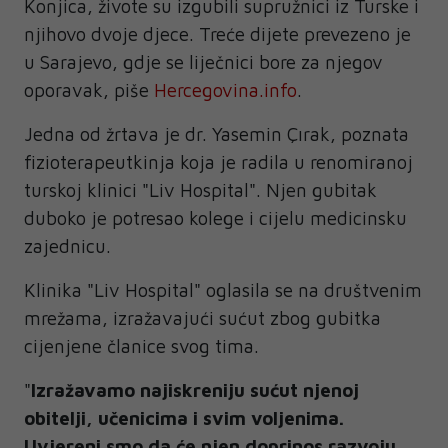
Konjica, živote su izgubili supružnici iz Turske i
njihovo dvoje djece. Treće dijete prevezeno je
u Sarajevo, gdje se liječnici bore za njegov
oporavak, piše
Hercegovina.info
.
Jedna od žrtava je dr. Yasemin Çırak, poznata
fizioterapeutkinja koja je radila u renomiranoj
turskoj klinici "Liv Hospital". Njen gubitak
duboko je potresao kolege i cijelu medicinsku
zajednicu.
Klinika "Liv Hospital" oglasila se na društvenim
mrežama, izražavajući sućut zbog gubitka
cijenjene članice svog tima.
"
Izražavamo najiskreniju sućut njenoj
obitelji, učenicima i svim voljenima.
Uvjereni smo da će njen doprinos razvoju