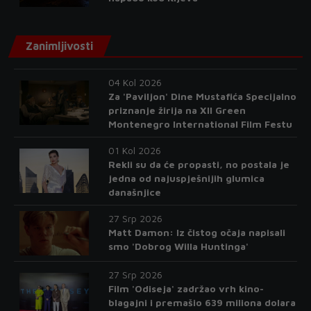
Zanimljivosti
04 Kol 2026
Za 'Paviljon' Dine Mustafića Specijalno
priznanje žirija na XII Green
Montenegro International Film Festu
01 Kol 2026
Rekli su da će propasti, no postala je
jedna od najuspješnijih glumica
današnjice
27 Srp 2026
Matt Damon: Iz čistog očaja napisali
smo 'Dobrog Willa Huntinga'
27 Srp 2026
Film 'Odiseja' zadržao vrh kino-
blagajni i premašio 639 miliona dolara