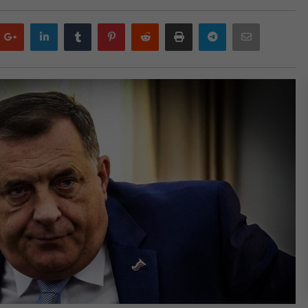
Google
LinkedIn
Tumblr
Pinterest
Reddit
Print
Telegram
Email
plus