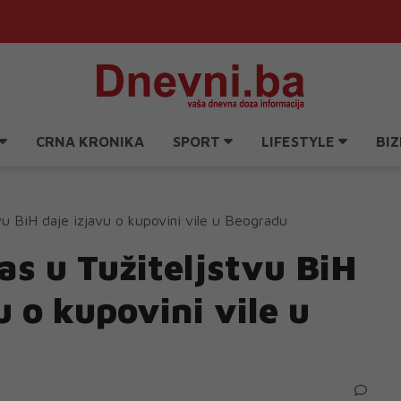
CRNA KRONIKA
SPORT
LIFESTYLE
BIZ
vu BiH daje izjavu o kupovini vile u Beogradu
s u Tužiteljstvu BiH
u o kupovini vile u