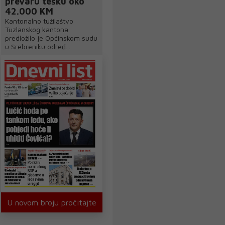
prevaru tešku oko
42.000 KM
Kantonalno tužilaštvo
Tuzlanskog kantona
predložilo je Općinskom sudu
u Srebreniku određ...
U novom broju pročitajte