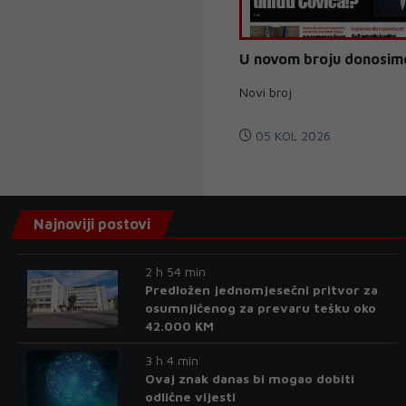
U novom broju donosim
Novi broj
05 KOL 2026
Najnoviji postovi
2 h 54 min
Predložen jednomjesečni pritvor za
osumnjičenog za prevaru tešku oko
42.000 KM
3 h 4 min
Ovaj znak danas bi mogao dobiti
odlične vijesti