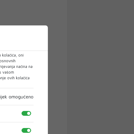
 kolačića, oni
 osnovnih
mijevanja načina na
 s vašom
je ovih kolačića
ijek omogućeno