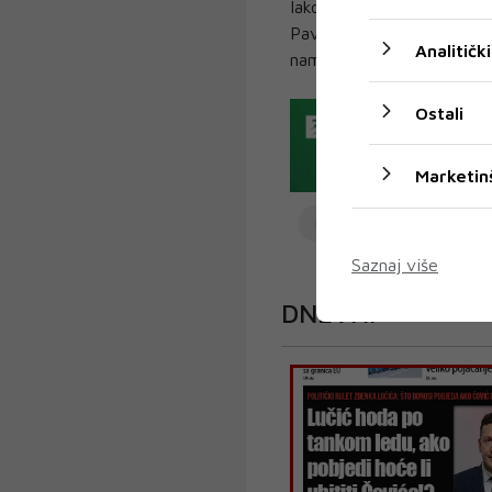
Iako je tvrdio da je vilu 
Pavlović banci podigao tek
Analitički
nametnulo opravdanu sumn
Ostali
Marketin
DODIK
BEOGRAD
Saznaj više
DNEVNI