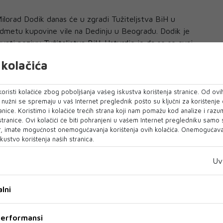
ilorad Dodik danas će u zgradi Tužiteljstva BiH u
edmetu kupovine vile na Dedinju u Beogradu. Dodik je
vati pozivu Tužiteljstva BiH. Ustvrdio je da se se ovaj
čkih razloga" kako bi se "skrenula pažnja sa dešavanja u
kolačića
 dogovore izmjene Izbornog zakona", piše
Klix.ba.
održati i konferenciju za medije u Istočnom Sarajevu.
oristi kolačiće zbog poboljšanja vašeg iskustva korištenja stranice. Od ovih
o nužni se spremaju u vaš Internet preglednik pošto su ključni za korištenje
upovina vile u Beogradu spornim kreditom iz propale banke
anice. Koristimo i kolačiće trećih strana koji nam pomažu kod analize i razu
ti najveća prijetnja. Dodik je ovaj predmet komentirao i u
 stranice. Ovi kolačići će biti pohranjeni u vašem Internet pregledniku samo
, imate mogućnost onemogućavanja korištenja ovih kolačića. Onemogućavan
kustvo korištenja naših stranica.
 mene došle informacije da službenici Američke ambasade
Uv
že podizanje optužnice", kazao je tada Dodik.
veden kao "Pavlović banka", koja već duže od šest godina
lni
adi se o predmetu koji je vezan za vilu u beogradskom
Dodik kupio 14. svibnja 2007. godine za 750.000 eura.
 performansi