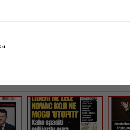
platio novcem od kredita, ispostavilo se da je kredit u
 godinu kasnije, 27. lipnja 2008. godine, što je
ju da je kredit poslužio kao pokriće,
objavio je Klix.ba.
ški
TUŽITELJSTVO
Vila