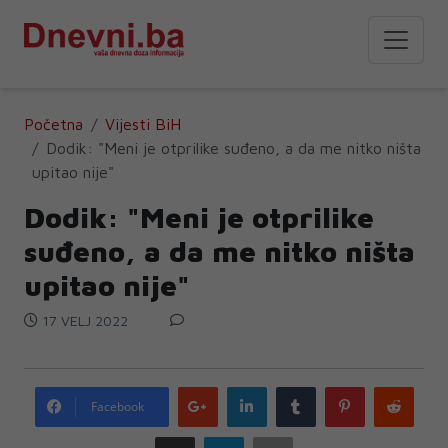
Početna
Vijesti BiH
Dodik: "Meni je otprilike suđeno, a da me nitko ništa
upitao nije"
Dodik: "Meni je otprilike
suđeno, a da me nitko ništa
upitao nije"
17 VELJ 2022
Google
LinkedIn
Tumblr
Pinterest
Redd
Facebook
plus