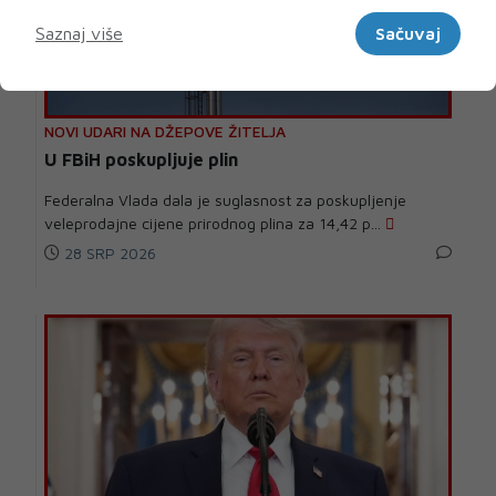
Marketinški
Saznaj više
Sačuvaj
NOVI UDARI NA DŽEPOVE ŽITELJA
U FBiH poskupljuje plin
Federalna Vlada dala je suglasnost za poskupljenje
veleprodajne cijene prirodnog plina za 14,42 p...
28 SRP 2026