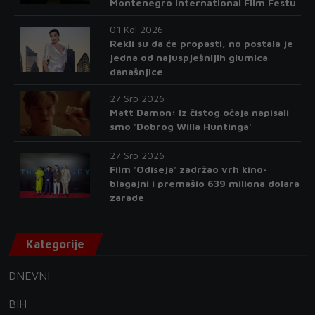
Montenegro International Film Festu
01 Kol 2026
Rekli su da će propasti, no postala je
jedna od najuspješnijih glumica
današnjice
27 Srp 2026
Matt Damon: Iz čistog očaja napisali
smo 'Dobrog Willa Huntinga'
27 Srp 2026
Film 'Odiseja' zadržao vrh kino-
blagajni i premašio 639 miliona dolara
zarade
Kategorije
DNEVNI
BIH