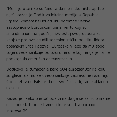
"Meni je otprilike suđeno, a da me nitko ništa upitao
nije", kazao je Dodik za lokalne medije u Republici
Srpskoj komentirajući odluku ogromne većine
zastupnika u Europskom parlamentu koji su
amandmanom na godišnji izvještaj svog odbora za
vanjske poslove osudili secesionističku politiku lidera
bosanskih Srba i pozvali Europsko vijeće da mu zbog
toga uvede sankcije po uzoru na one kojima ga je ranije
podvrgnula američka administracija.
Dodikovo je tumačenje kako 504 eurozastupnika koju
su glasali da mu se uvedu sankcije zapravo ne razumiju
što se zbiva u BiH te da on sve što radi, radi sukladno
ustavu.
Kazao je i kako unatoč pozivima da ga se sankcionira ne
misli odustati od aktivnosti koje smatra obranom
interesa RS.