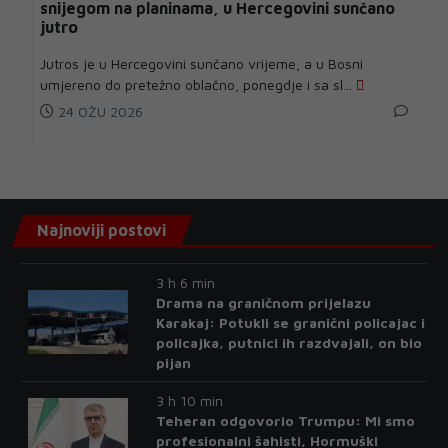
snijegom na planinama, u Hercegovini sunčano
jutro
Jutros je u Hercegovini sunčano vrijeme, a u Bosni
umjereno do pretežno oblačno, ponegdje i sa sl...
24 OŽU 2026
Najnoviji postovi
3 h 6 min
Drama na graničnom prijelazu
Karakaj: Potukli se granični policajac i
policajka, putnici ih razdvajali, on bio
pijan
3 h 10 min
Teheran odgovorio Trumpu: Mi smo
profesionalni šahisti, Hormuški