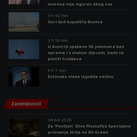
moreuz nije siguran zbog vas
3 h 42 min
Gori kod kupališta Bunica
3 h 56 min
U Austriji spašeno 36 planinara bez
opreme i s malom djecom. Sami će
platiti troškove
4 h 7 min
Estonska vlada izgubila većinu
Zanimljivosti
04 Kol 2026
Za 'Paviljon' Dine Mustafića Specijalno
priznanje žirija na XII Green