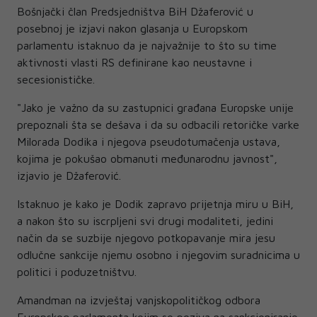
Bošnjački član Predsjedništva BiH Džaferović u
posebnoj je izjavi nakon glasanja u Europskom
parlamentu istaknuo da je najvažnije to što su time
aktivnosti vlasti RS definirane kao neustavne i
secesionističke.
"Jako je važno da su zastupnici građana Europske unije
prepoznali šta se dešava i da su odbacili retoričke varke
Milorada Dodika i njegova pseudotumačenja ustava,
kojima je pokušao obmanuti međunarodnu javnost",
izjavio je Džaferović.
Istaknuo je kako je Dodik zapravo prijetnja miru u BiH,
a nakon što su iscrpljeni svi drugi modaliteti, jedini
način da se suzbije njegovo potkopavanje mira jesu
odlučne sankcije njemu osobno i njegovim suradnicima u
politici i poduzetništvu.
Amandman na izvještaj vanjskopolitičkog odbora
Europskog parlamenta kojim se poziva na sankcioniranje