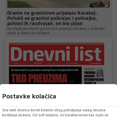
Drama na graničnom prijelazu Karakaj:
Potukli se granični policajac i policajka,
putnici ih razdvajali, on bio pijan
Na Međunarodnom graničnom prijelazu Karakaj u Zvorniku
sinoć je došlo do incident...
Postavke kolačića
Ova web stranica koristi kolačiće zbog poboljšanja vašeg iskustva
korištenja stranice. Od ovih kolačića, oni karakterizirani kao nužni se