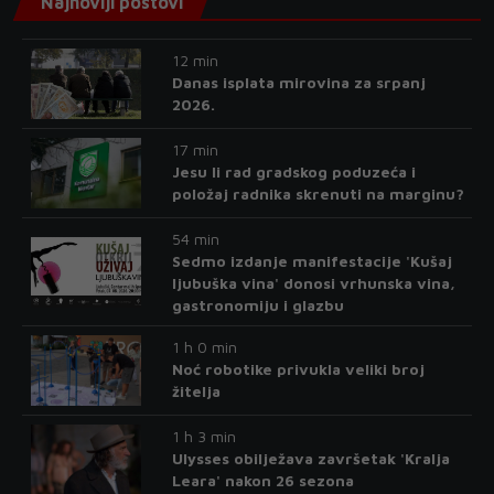
Najnoviji postovi
12 min
Danas isplata mirovina za srpanj
2026.
17 min
Jesu li rad gradskog poduzeća i
položaj radnika skrenuti na marginu?
54 min
Sedmo izdanje manifestacije 'Kušaj
ljubuška vina' donosi vrhunska vina,
gastronomiju i glazbu
1 h 0 min
Noć robotike privukla veliki broj
žitelja
1 h 3 min
Ulysses obilježava završetak 'Kralja
Leara' nakon 26 sezona