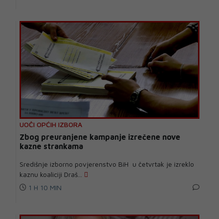
UOČI OPĆIH IZBORA
Zbog preuranjene kampanje izrečene nove
kazne strankama
Središnje izborno povjerenstvo BiH u četvrtak je izreklo
kaznu koaliciji Draš...
1 H 10 MIN