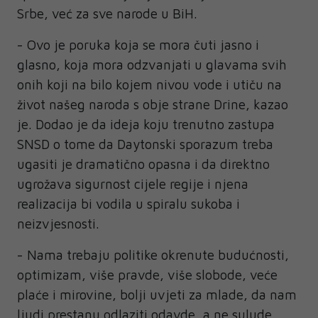
Srbe, već za sve narode u BiH.
- Ovo je poruka koja se mora čuti jasno i
glasno, koja mora odzvanjati u glavama svih
onih koji na bilo kojem nivou vode i utiču na
život našeg naroda s obje strane Drine, kazao
je. Dodao je da ideja koju trenutno zastupa
SNSD o tome da Daytonski sporazum treba
ugasiti je dramatično opasna i da direktno
ugrožava sigurnost cijele regije i njena
realizacija bi vodila u spiralu sukoba i
neizvjesnosti.
- Nama trebaju politike okrenute budućnosti,
optimizam, više pravde, više slobode, veće
plaće i mirovine, bolji uvjeti za mlade, da nam
ljudi prestanu odlaziti odavde, a ne sulude