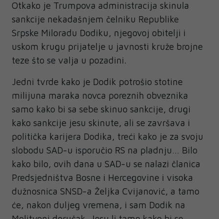
Otkako je Trumpova administracija skinula
sankcije nekadašnjem čelniku Republike
Srpske Miloradu Dodiku, njegovoj obitelji i
uskom krugu prijatelje u javnosti kruže brojne
teze što se valja u pozadini.
Jedni tvrde kako je Dodik potrošio stotine
milijuna maraka novca poreznih obveznika
samo kako bi sa sebe skinuo sankcije, drugi
kako sankcije jesu skinute, ali se završava i
politička karijera Dodika, treći kako je za svoju
slobodu SAD-u isporučio RS na pladnju… Bilo
kako bilo, ovih dana u SAD-u se nalazi članica
Predsjedništva Bosne i Hercegovine i visoka
dužnosnica SNSD-a Željka Cvijanović, a tamo
će, nakon duljeg vremena, i sam Dodik na
Molitveni doručak. Jesu li tamo kako bi se