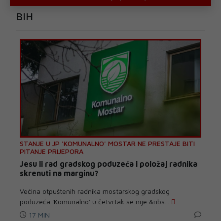
BIH
STANJE U JP 'KOMUNALNO' MOSTAR NE PRESTAJE BITI
PITANJE PRIJEPORA
Jesu li rad gradskog poduzeća i položaj radnika
skrenuti na marginu?
Većina otpuštenih radnika mostarskog gradskog
poduzeća 'Komunalno' u četvrtak se nije &nbs...
17 MIN