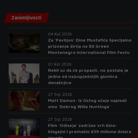
Zanimljivosti
04 Kol 2026
Za 'Paviljon' Dine Mustafića Specijalno
priznanje žirija na XII Green
Montenegro International Film Festu
01 Kol 2026
Rekli su da će propasti, no postala je
jedna od najuspješnijih glumica
današnjice
27 Srp 2026
Matt Damon: Iz čistog očaja napisali
smo 'Dobrog Willa Huntinga'
27 Srp 2026
Film 'Odiseja' zadržao vrh kino-
blagajni i premašio 639 miliona dolara
zarade