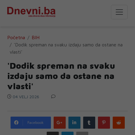
Početna
BIH
'Dodik spreman na svaku izdaju samo da ostane na
vlasti'
'Dodik spreman na svaku
izdaju samo da ostane na
vlasti'
04 VELJ 2026
Google
LinkedIn
Tumblr
Pinterest
Redd
Facebook
plus