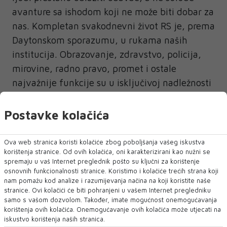
avanture sa ishodom koji ne može biti dobar za
nas. Kompletan svakodnevni život RS je, prema
Daytonskom sporazumu, u rukama naših
institucija. Obrazovanje, zdravstvo, policija,
mirovine, radno pravo, promet i ostale
najvažnije funkcije su u isključivoj nadležnosti
entiteta, rekao je. Kako kaže, u onim oblastima
gdje se odlučuje na državnom nivou, kao što
Postavke kolačića
su odbrana i vanjski poslovi, nijedna odluka se
ne može donijeti bez suglasnosti predstavnika
Ova web stranica koristi kolačiće zbog poboljšanja vašeg iskustva
korištenja stranice. Od ovih kolačića, oni karakterizirani kao nužni se
RS-a.
spremaju u vaš Internet preglednik pošto su ključni za korištenje
osnovnih funkcionalnosti stranice. Koristimo i kolačiće trećih strana koji
- Po istom sporazumu, jamči nam se, kao
nam pomažu kod analize i razumijevanja načina na koji koristite naše
narodu, izgradnja specijalnih odnosa Beograd-
stranice. Ovi kolačići će biti pohranjeni u vašem Internet pregledniku
samo s vašom dozvolom. Također, imate mogućnost onemogućavanja
Banja Luka, koje naš narod i institucije Srbije i
korištenja ovih kolačića. Onemogućavanje ovih kolačića može utjecati na
RS njeguju i razvijat će još više u budućnosti.
iskustvo korištenja naših stranica.