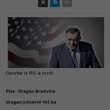
Print
Telegram
Email
Oporba iz RS-a tvrdi
Piše: Dragan Bradvica
dragan@dnevni-list.ba