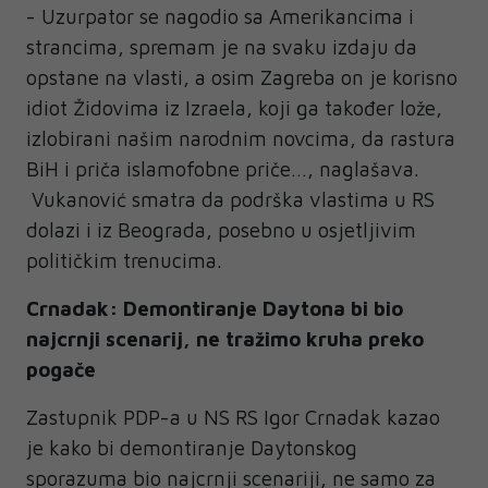
- Uzurpator se nagodio sa Amerikancima i
strancima, spremam je na svaku izdaju da
opstane na vlasti, a osim Zagreba on je korisno
idiot Židovima iz Izraela, koji ga također lože,
izlobirani našim narodnim novcima, da rastura
BiH i priča islamofobne priče…, naglašava.
Vukanović smatra da podrška vlastima u RS
dolazi i iz Beograda, posebno u osjetljivim
političkim trenucima.
Crnadak: Demontiranje Daytona bi bio
najcrnji scenarij, ne tražimo kruha preko
pogače
Zastupnik PDP-a u NS RS Igor Crnadak kazao
je kako bi demontiranje Daytonskog
sporazuma bio najcrnji scenariji, ne samo za