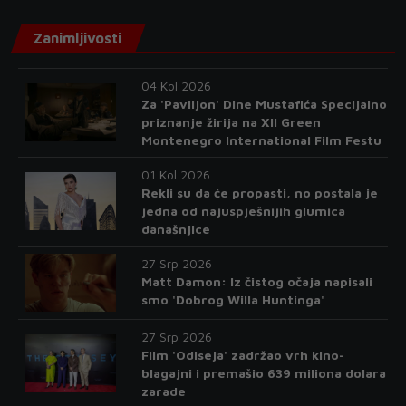
Zanimljivosti
04 Kol 2026
Za 'Paviljon' Dine Mustafića Specijalno
priznanje žirija na XII Green
Montenegro International Film Festu
01 Kol 2026
Rekli su da će propasti, no postala je
jedna od najuspješnijih glumica
današnjice
27 Srp 2026
Matt Damon: Iz čistog očaja napisali
smo 'Dobrog Willa Huntinga'
27 Srp 2026
Film 'Odiseja' zadržao vrh kino-
blagajni i premašio 639 miliona dolara
zarade