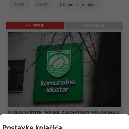
IZVOZ
UVOZ
Ekonomski problemi
NAJNOVIJE
NAJČITANIJE
U CILJU ZAŠTITE IMOVINE, ZAKONITOSTI POSLOVANJA I
INTERESA PODUZEĆA
'Komunalno' Mostar tužiteljstvu podnijelo
Postavke kolačića
još dvije kaznene prijave