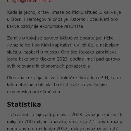
dragan@dnevni-list.ba
Kada je jednoj državi imate političku situaciju kakva je
u Bosni i Hercegovini onda je iluzorno i očekivati bilo
kakve ozbiljnije ekonomske rezultate.
Zemlja u kojoj se gotovo isključivo bogate političke
(kvazi)elite i politički kapitalisti uvijek će, u najboljem
slučaju, tapkati u mjestu. Ono što itekako zabrinjava
jeste kako smo tijekom 2023. godine imali pad gotovo
svih relevantnih ekonomskih pokazatelja.
Globalna kretanja, krize i političke blokade u BiH, kao i
lažna obećanja bh. vlasti rezultirale su značajnim
ekonomskih poteškoćama.
Statistika
- U razdoblju siječanj-prosinac 2023. izvoz je iznosio 16
milijardi 700 milijuna maraka, što je za 7,1 posto manje
nego u istom razdoblju 2022., dok je uvoz iznosio 27