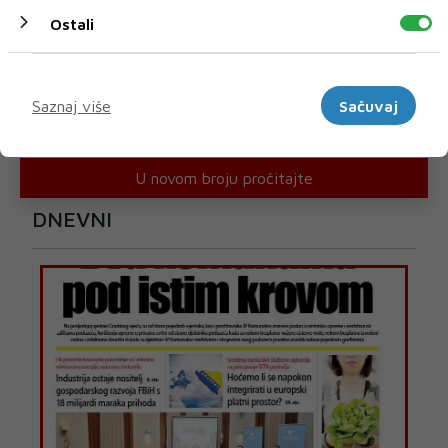
Ostali
Marketinški
Saznaj više
Sačuvaj
U novom broju pročitajte
DNEVNI