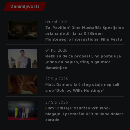
Zanimljivosti
04 Kol 2026
Za 'Paviljon' Dine Mustafića Specijalno
priznanje žirija na XII Green
Montenegro International Film Festu
01 Kol 2026
Rekli su da će propasti, no postala je
jedna od najuspješnijih glumica
današnjice
27 Srp 2026
Matt Damon: Iz čistog očaja napisali
smo 'Dobrog Willa Huntinga'
27 Srp 2026
Film 'Odiseja' zadržao vrh kino-
blagajni i premašio 639 miliona dolara
zarade