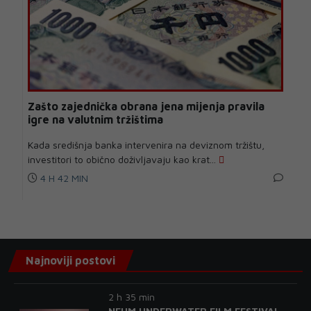
Zašto zajednička obrana jena mijenja pravila
igre na valutnim tržištima
Kada središnja banka intervenira na deviznom tržištu,
investitori to obično doživljavaju kao krat...
4 H 42 MIN
Najnoviji postovi
2 h 35 min
NEUM UNDERWATER FILM FESTIVAL