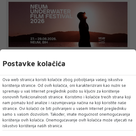
NEUM UNDERWATER FILM FESTIVAL 2026.
DONOSI TRI DANA FILMA, UMJETNOSTI I
Postavke kolačića
MORA – UVEDENA I NOVA KATEGORIJA „BEST
FILM POSTER AWARD“
Neum će 27., 28. i 29. kolovoza 2026. godine ponovno postati
Ova web stranica koristi kolačiće zbog poboljšanja vašeg iskustva
mjesto susreta filma, mora,...
korištenja stranice. Od ovih kolačića, oni karakterizirani kao nužni se
spremaju u vaš Internet preglednik pošto su ključni za korištenje
osnovnih funkcionalnosti stranice. Koristimo i kolačiće trećih strana koji
nam pomažu kod analize i razumijevanja načina na koji koristite naše
stranice. Ovi kolačići će biti pohranjeni u vašem Internet pregledniku
samo s vašom dozvolom. Također, imate mogućnost onemogućavanja
korištenja ovih kolačića. Onemogućavanje ovih kolačića može utjecati na
iskustvo korištenja naših stranica.