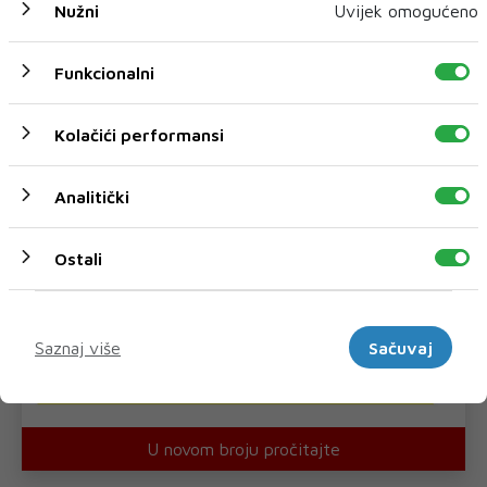
Nužni
Uvijek omogućeno
Funkcionalni
Kolačići performansi
Analitički
Ostali
Marketinški
Saznaj više
Sačuvaj
U novom broju pročitajte