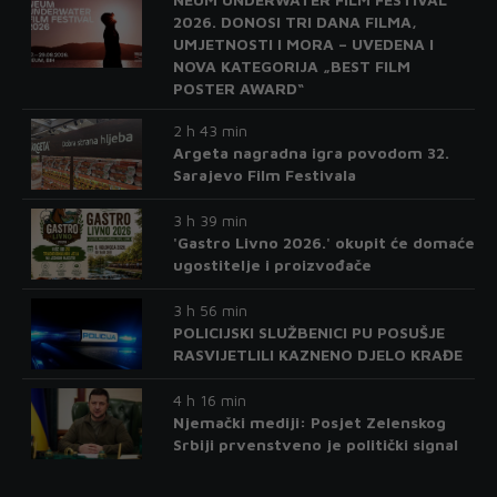
2026. DONOSI TRI DANA FILMA,
UMJETNOSTI I MORA – UVEDENA I
NOVA KATEGORIJA „BEST FILM
POSTER AWARD“
2 h 43 min
Argeta nagradna igra povodom 32.
Sarajevo Film Festivala
3 h 39 min
'Gastro Livno 2026.' okupit će domaće
ugostitelje i proizvođače
3 h 56 min
POLICIJSKI SLUŽBENICI PU POSUŠJE
RASVIJETLILI KAZNENO DJELO KRAĐE
4 h 16 min
Njemački mediji: Posjet Zelenskog
Srbiji prvenstveno je politički signal