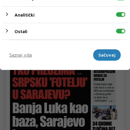
Zašto mladi odlaze i hoće li se vratiti?
Analitički
Od 2019. do 2023. godine Hrvatsku, Srbiju, Crnu Goru i
Bosnu i Hercegovinu ukupno je nap...
Ostali
Marketinški
Saznaj više
Sačuvaj