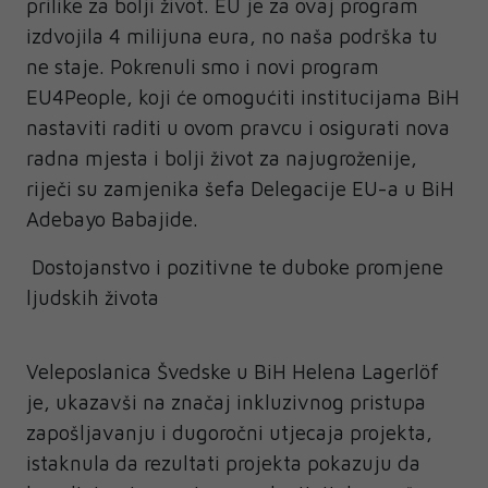
prilike za bolji život. EU je za ovaj program
izdvojila 4 milijuna eura, no naša podrška tu
ne staje. Pokrenuli smo i novi program
EU4People, koji će omogućiti institucijama BiH
nastaviti raditi u ovom pravcu i osigurati nova
radna mjesta i bolji život za najugroženije,
riječi su zamjenika šefa Delegacije EU-a u BiH
Adebayo Babajide.
Dostojanstvo i pozitivne te duboke promjene
ljudskih života
Veleposlanica Švedske u BiH Helena Lagerlöf
je, ukazavši na značaj inkluzivnog pristupa
zapošljavanju i dugoročni utjecaja projekta,
istaknula da rezultati projekta pokazuju da