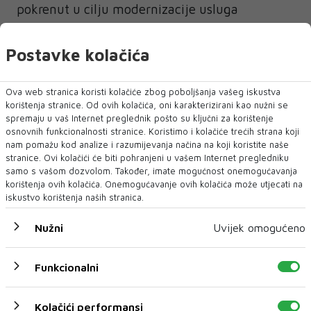
pokrenut u cilju modernizacije usluga
zapošljavanja i jačanja institucionalnih
kapaciteta na svim razinama vlasti u BiH.
Postavke kolačića
Ova web stranica koristi kolačiće zbog poboljšanja vašeg iskustva
korištenja stranice. Od ovih kolačića, oni karakterizirani kao nužni se
spremaju u vaš Internet preglednik pošto su ključni za korištenje
osnovnih funkcionalnosti stranice. Koristimo i kolačiće trećih strana koji
EU
nam pomažu kod analize i razumijevanja načina na koji koristite naše
stranice. Ovi kolačići će biti pohranjeni u vašem Internet pregledniku
samo s vašom dozvolom. Također, imate mogućnost onemogućavanja
korištenja ovih kolačića. Onemogućavanje ovih kolačića može utjecati na
NAJNOVIJE
NAJČITANIJE
iskustvo korištenja naših stranica.
Nužni
Uvijek omogućeno
Funkcionalni
Kolačići performansi