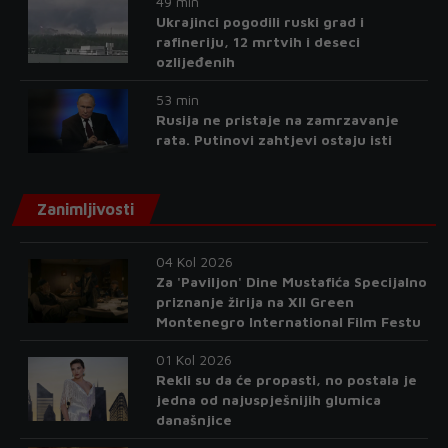
49 min
Ukrajinci pogodili ruski grad i
rafineriju, 12 mrtvih i deseci
ozlijeđenih
53 min
Rusija ne pristaje na zamrzavanje
rata. Putinovi zahtjevi ostaju isti
Zanimljivosti
04 Kol 2026
Za 'Paviljon' Dine Mustafića Specijalno
priznanje žirija na XII Green
Montenegro International Film Festu
01 Kol 2026
Rekli su da će propasti, no postala je
jedna od najuspješnijih glumica
današnjice