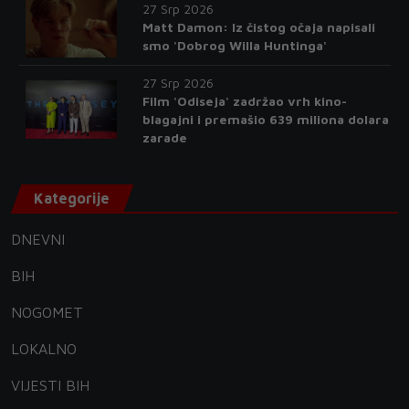
27 Srp 2026
Matt Damon: Iz čistog očaja napisali
smo 'Dobrog Willa Huntinga'
27 Srp 2026
Film 'Odiseja' zadržao vrh kino-
blagajni i premašio 639 miliona dolara
zarade
Kategorije
DNEVNI
BIH
NOGOMET
LOKALNO
VIJESTI BIH