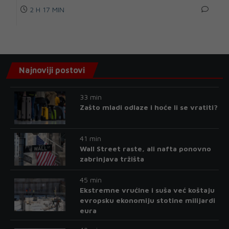
2 H 17 MIN
Najnoviji postovi
33 min
Zašto mladi odlaze i hoće li se vratiti?
41 min
Wall Street raste, ali nafta ponovno
zabrinjava tržišta
45 min
Ekstremne vrućine i suša već koštaju
evropsku ekonomiju stotine milijardi
eura