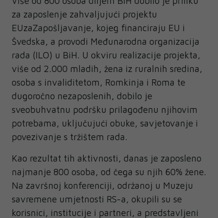
Više od 800 osoba diljem BiH dobilo je priliku
za zaposlenje zahvaljujući projektu
EUzaZapošljavanje, kojeg financiraju EU i
Švedska, a provodi Međunarodna organizacija
rada (ILO) u BiH. U okviru realizacije projekta,
više od 2.000 mladih, žena iz ruralnih sredina,
osoba s invaliditetom, Romkinja i Roma te
dugoročno nezaposlenih, dobilo je
sveobuhvatnu podršku prilagođenu njihovim
potrebama, uključujući obuke, savjetovanje i
povezivanje s tržištem rada.
Kao rezultat tih aktivnosti, danas je zaposleno
najmanje 800 osoba, od čega su njih 60% žene.
Na završnoj konferenciji, održanoj u Muzeju
savremene umjetnosti RS-a, okupili su se
korisnici, institucije i partneri, a predstavljeni