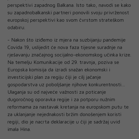
perspektivi zapadnog Balkana. Isto tako, navodi se kako
su zapadnobalkanski partneri ponovili svoju privrženost
europskoj perspektivi kao svom čvrstom strateškom
odabiru.
- Nakon što iziđemo iz mjera na suzbijanju pandemije
Covida 19, uslijedit će nova faza tijesne suradnje na
rješavanju značajnog socijalno-ekonomskog učinka krize.
Na temelju Komunikacije od 29. travnja, poziva se
Europska komisija da izradi snažan ekonomski i
investicijski plan za regiju čiji je cilj jačanje
gospodarstva uz poboljšanje njihove konkurentnosti…
Ulaganja su od najveće važnosti za poticanje
dugoročnog oporavka regije i za potporu nužnim
reformama za nastavak kretanja na europskom putu te
za uklanjanje nejednakosti bržim donošenjem koristi
regiji, dio je nacrta deklaracije u čiji je sadržaj uvid
imala Hina.