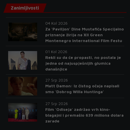
Zanimljivosti
04 Kol 2026
Za 'Paviljon' Dine Mustafića Specijalno
priznanje žirija na XII Green
Montenegro International Film Festu
01 Kol 2026
Rekli su da će propasti, no postala je
jedna od najuspješnijih glumica
današnjice
27 Srp 2026
Matt Damon: Iz čistog očaja napisali
smo 'Dobrog Willa Huntinga'
27 Srp 2026
Film 'Odiseja' zadržao vrh kino-
blagajni i premašio 639 miliona dolara
zarade