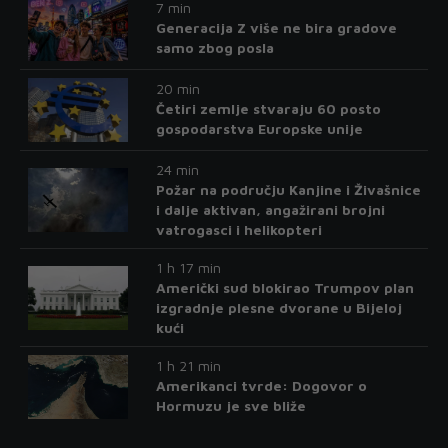
7 min
Generacija Z više ne bira gradove
samo zbog posla
20 min
Četiri zemlje stvaraju 60 posto
gospodarstva Europske unije
24 min
Požar na području Kanjine i Živašnice
i dalje aktivan, angažirani brojni
vatrogasci i helikopteri
1 h 17 min
Američki sud blokirao Trumpov plan
izgradnje plesne dvorane u Bijeloj
kući
1 h 21 min
Amerikanci tvrde: Dogovor o
Hormuzu je sve bliže