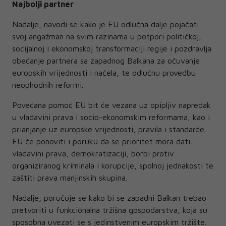
Najbolji partner
Nadalje, navodi se kako je EU odlučna dalje pojačati
svoj angažman na svim razinama u potpori političkoj,
socijalnoj i ekonomskoj transformaciji regije i pozdravlja
obećanje partnera sa zapadnog Balkana za očuvanje
europskih vrijednosti i načela, te odlučnu provedbu
neophodnih reformi.
Povećana pomoć EU bit će vezana uz opipljiv napredak
u vladavini prava i socio-ekonomskim reformama, kao i
prianjanje uz europske vrijednosti, pravila i standarde.
EU će ponoviti i poruku da se prioritet mora dati:
vladavini prava, demokratizaciji, borbi protiv
organiziranog kriminala i korupcije, spolnoj jednakosti te
zaštiti prava manjinskih skupina.
Nadalje, poručuje se kako bi se zapadni Balkan trebao
pretvoriti u funkcionalna tržišna gospodarstva, koja su
sposobna uvezati se s jedinstvenim europskim tržište.