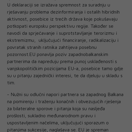
U deklaraciji se izražava spremnost za suradnju u
rješavanju problema dezinformiranja i ostalih hibridnih
aktivnost, posebice iz trećih država koje pokušavaju
potkopati europsku perspektivu regije. Također se
navodi da sprječavanje i suprotstavljanje terorizmu i
ekstremizmu, uključujući financiranje, radikalizaciju i
povratak stranih ratnika zahtijeva posebnu
pozornost.EU ponavlja poziv zapadnobalkanskim
partnerima da napreduju prema punoj usklađenosti s
vanjskopolitičkim pozicijama EU-a, posebice tamo gdje
su u pitanju zajednički interesi, te da djeluju u skladu s
tim.
- Nužni su odlučni napori partnera sa zapadnog Balkana
na pomirenju i traženju konačnih i obvezujućih rješenja
za bilateralne sporove i pitanja koja su nasljeđa
prošlosti, sukladno međunarodnom pravu i
uspostavljenim načelima, uključujući sporazum o
pitanjima sukcesije, naglašava se. EU je spreman