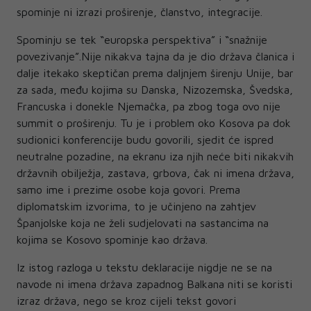
spominje ni izrazi proširenje, članstvo, integracije.
Spominju se tek “europska perspektiva” i “snažnije
povezivanje”.Nije nikakva tajna da je dio država članica i
dalje itekako skeptičan prema daljnjem širenju Unije, bar
za sada, među kojima su Danska, Nizozemska, Švedska,
Francuska i donekle Njemačka, pa zbog toga ovo nije
summit o proširenju. Tu je i problem oko Kosova pa dok
sudionici konferencije budu govorili, sjedit će ispred
neutralne pozadine, na ekranu iza njih neće biti nikakvih
državnih obilježja, zastava, grbova, čak ni imena država,
samo ime i prezime osobe koja govori. Prema
diplomatskim izvorima, to je učinjeno na zahtjev
Španjolske koja ne želi sudjelovati na sastancima na
kojima se Kosovo spominje kao država.
Iz istog razloga u tekstu deklaracije nigdje ne se na
navode ni imena država zapadnog Balkana niti se koristi
izraz država, nego se kroz cijeli tekst govori