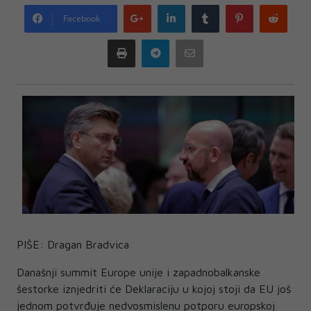
Google
LinkedIn
Tumblr
Pinterest
Redd
Facebook
plus
Print
Telegram
Email
PIŠE: Dragan Bradvica
Današnji summit Europe unije i zapadnobalkanske
šestorke iznjedriti će Deklaraciju u kojoj stoji da EU još
jednom potvrđuje nedvosmislenu potporu europskoj