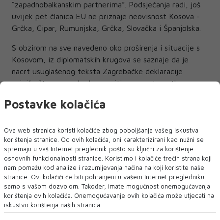
“zapadnobalkanskim partnerima”. Podsjećanja radi, još
uvijek pet članica EU ne priznaje neovisnost Kosova -
Grčka, Cipar, Rumunjska, Grčka, Slovačka i Španjolska.
S obzirom na sve navedeno oko proširenja i situacije s
Kosovom, iz diplomatskih krugova se saznaje da je
nacrt usuglašenog teksta Zagrebačke deklaracije
najviše što se moglo dogovoriti u ovom trenutku.
Postavke kolačića
Sudionici
Video konferencija se održava umjesto fizičkog
Ova web stranica koristi kolačiće zbog poboljšanja vašeg iskustva
sastanka na vrhu koji je bio predviđen 6. i 7. svibnja u
korištenja stranice. Od ovih kolačića, oni karakterizirani kao nužni se
Zagrebu, ali je pandemija koronavirusa promijenila te
spremaju u vaš Internet preglednik pošto su ključni za korištenje
planove. Virtualni sastanak treba početi u 16.30 i trajati
osnovnih funkcionalnosti stranice. Koristimo i kolačiće trećih strana koji
nam pomažu kod analize i razumijevanja načina na koji koristite naše
do 19.30 sati. Sastankom će predsjedati predsjednik
stranice. Ovi kolačići će biti pohranjeni u vašem Internet pregledniku
Europskog vijeća Charles Michel. Nakon sastanka
samo s vašom dozvolom. Također, imate mogućnost onemogućavanja
predviđena je zajednička konferencija za novinare
korištenja ovih kolačića. Onemogućavanje ovih kolačića može utjecati na
Charlesa Michela, predsjednice Komisije Ursule von der
iskustvo korištenja naših stranica.
Leyen i hrvatskog premijera Andreja Plenkovića, koji