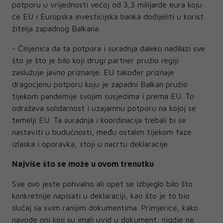
potporu u vrijednosti većoj od 3,3 milijarde eura koju
će EU i Europska investicijska banka dodijeliti u korist
žitelja zapadnog Balkana.
- Činjenica da ta potpora i suradnja daleko nadilazi sve
što je što je bilo koji drugi partner pružio regiji
zaslužuje javno priznanje. EU također priznaje
dragocjenu potporu koju je zapadni Balkan pružio
tijekom pandemije svojim susjedima i prema EU. To
odražava solidarnost i uzajamnu potporu na kojoj se
temelji EU. Ta suradnja i koordinacija trebali bi se
nastaviti u budućnosti, među ostalim tijekom faze
izlaska i oporavka, stoji u nacrtu deklaracije.
Najviše što se može u ovom trenutku
Sve ovo jeste pohvalno ali opet se izbjeglo bilo što
konkretnije napisati u deklaraciji, kao što je to bio
slučaj sa svim ranijim dokumentima. Primjerice, kako
navode oni koji su imali uvid u dokument, nigdje ne