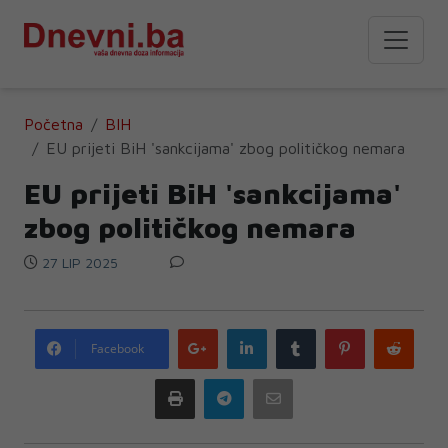
Početna
BIH
EU prijeti BiH 'sankcijama' zbog političkog nemara
EU prijeti BiH 'sankcijama'
zbog političkog nemara
27 LIP 2025
Google
LinkedIn
Tumblr
Pinterest
Redd
Facebook
plus
Print
Telegram
Email