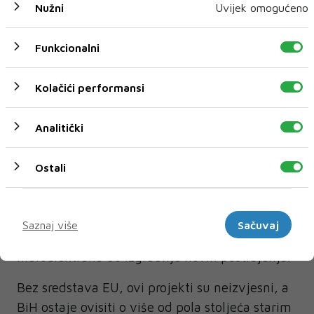
Nužni
Uvijek omogućeno
sudskom i tužiteljskom vijeću, tijelu koje
imenuje sve nositelje pravosudnih funkcija.
Funkcionalni
Što BiH želi graditi EU novcem?
Bosna i Hercegovina je predložila desetke
Kolačići performansi
projekata, uključujući tunel Prenj na Koridoru
Vc vrijedan pola milijarde eura, dionice te
Analitički
autoceste, obilaznicu oko Banje Luke i
rekonstruirati željeznice.
Ostali
Predložila je i projekte iz energetskog sektora i
Marketinški
"zelene tranzicije", od proširenja mreže za
Saznaj više
Sačuvaj
distribuciju električne energije preko obnove
hidroelektrana do izgradnje novih postrojenja.
Bez sredstava EU, ovi projekti su neizvjesni, a
BiH ostaje ovisiti o više od pola stoljeća starim