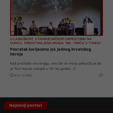
U LJUBUŠKOM, U FRANJEVAČKOM SAMOSTANU NA
HUMCU, PREDSTAVLJENA KNJIGA 'SIN - PRIČA O TONIJU'
Povratak korijenima još jednog hrvatskog
heroja
Kad pročitate ovu knjigu, ono što se mora zaključiti je da
je Toni morao umrijeti u 30-toj godini...
4 H 13 MIN
Najnoviji postovi