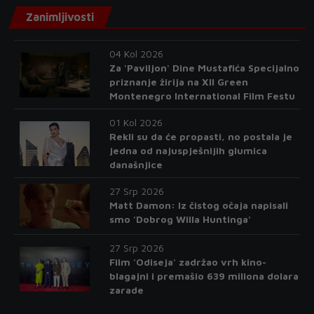
Zanimljivosti
04 Kol 2026
Za 'Paviljon' Dine Mustafića Specijalno
priznanje žirija na XII Green
Montenegro International Film Festu
01 Kol 2026
Rekli su da će propasti, no postala je
jedna od najuspješnijih glumica
današnjice
27 Srp 2026
Matt Damon: Iz čistog očaja napisali
smo 'Dobrog Willa Huntinga'
27 Srp 2026
Film 'Odiseja' zadržao vrh kino-
blagajni i premašio 639 miliona dolara
zarade