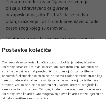
Trenutno uredi za zapošljavanje u zemlji
plaćaju zdravstveno osiguranje
nezaposlenima, dok EU traži da se ta dva
pitanja razdvoje i da ti uredi prvenstveno rade
posao zbog kojeg su osnovani.
Od BiH se traži i da se obveže da će zakonski
riješiti pitanje prikupljanja TV takse i
Postavke kolačića
financiranja državne televizije koja se
godinama suočava s tim problemom zbog
Ova web stranica koristi kolačiće zbog poboljšanja vašeg iskustva
odbijanja vlasti i emitera iz entiteta Republika
korištenja stranice. Od ovih kolačića, oni karakterizirani kao nužni se
Srpska da se to pitanje uredi.
spremaju u vaš Internet preglednik pošto su ključni za korištenje
osnovnih funkcionalnosti stranice. Koristimo i kolačiće trećih strana koji
nam pomažu kod analize i razumijevanja načina na koji koristite naše
Osim plana reformi, BiH mora imenovati i
stranice. Ovi kolačići će biti pohranjeni u vašem Internet pregledniku
glavnog pregovarača s EU-om te nacionalnog
samo s vašom dozvolom. Također, imate mogućnost onemogućavanja
korištenja ovih kolačića. Onemogućavanje ovih kolačića može utjecati na
koordinatora za IPA pretpristupne fondove.
iskustvo korištenja naših stranica.
Jedan od uvjeta je i novi zakon o Visokom