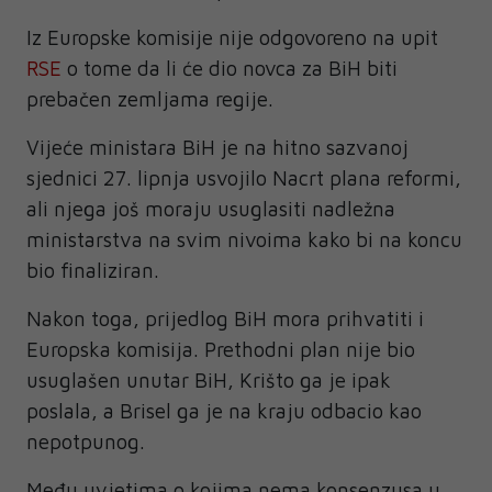
Iz Europske komisije nije odgovoreno na upit
RSE
o tome da li će dio novca za BiH biti
prebačen zemljama regije.
Vijeće ministara BiH je na hitno sazvanoj
sjednici 27. lipnja usvojilo Nacrt plana reformi,
ali njega još moraju usuglasiti nadležna
ministarstva na svim nivoima kako bi na koncu
bio finaliziran.
Nakon toga, prijedlog BiH mora prihvatiti i
Europska komisija. Prethodni plan nije bio
usuglašen unutar BiH, Krišto ga je ipak
poslala, a Brisel ga je na kraju odbacio kao
nepotpunog.
Među uvjetima o kojima nema konsenzusa u