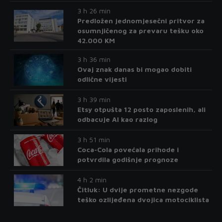
3 h 26 min
Predložen jednomjesečni pritvor za
osumnjičenog za prevaru tešku oko
42.000 KM
3 h 36 min
Ovaj znak danas bi mogao dobiti
odlične vijesti
3 h 39 min
Etsy otpušta 12 posto zaposlenih, ali
odbacuje AI kao razlog
3 h 51 min
Coca-Cola povećala prihode i
potvrdila godišnje prognoze
4 h 2 min
Čitluk: U dvije prometne nezgode
teško ozlijeđena dvojica motociklista