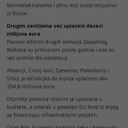
termoelektranama i plinu koji uvozi isključivo
iz Rusije.
Drugim zemljama već uplaćeni deseci
milijuna eura
Planovi reformi drugih zemalja Zapadnog
Balkana su prihvaćeni prošle godine i one su
već primile dio sredstava.
Albaniji, Crnoj Gori, Sjevernoj Makedoniji i
Srbiji je od ožujka do srpnja uplaćeno oko
254,6 milijuna eura.
Otprilike polovica izravno je uplaćena u
budžete, a ostatak u poseban EU fond iz kojeg
se financiraju infrastrukturni projekti.
Osim BiH, Europska komisija čeka i Kosovo da