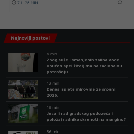
7 H 28 MIN
Najnoviji postovi
4 min
Zbog suše i smanjenih zaliha vode
upućen apel žiteljima na racionalnu
potrošnju
13 min
Danas isplata mirovina za srpanj
2026.
18 min
Jesu li rad gradskog poduzeća i
položaj radnika skrenuti na marginu?
56 min