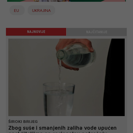
EU
UKRAJINA
NAJNOVIJE
NAJČITANIJE
ŠIROKI BRIJEG
Zbog suše i smanjenih zaliha vode upućen