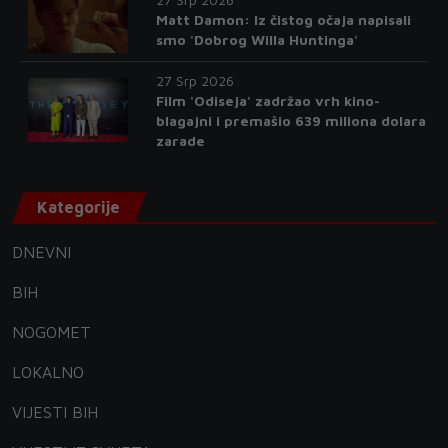
Matt Damon: Iz čistog očaja napisali
smo 'Dobrog Willa Huntinga'
27 Srp 2026
Film 'Odiseja' zadržao vrh kino-
blagajni i premašio 639 miliona dolara
zarade
Kategorije
DNEVNI
BIH
NOGOMET
LOKALNO
VIJESTI BIH