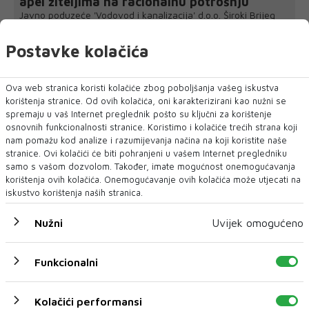
apel žiteljima na racionalnu potrošnju
Javno poduzeće 'Vodovod i kanalizacija' d.o.o. Široki Brijeg
pozvalo je žitelje n...
Postavke kolačića
Ova web stranica koristi kolačiće zbog poboljšanja vašeg iskustva
korištenja stranice. Od ovih kolačića, oni karakterizirani kao nužni se
spremaju u vaš Internet preglednik pošto su ključni za korištenje
osnovnih funkcionalnosti stranice. Koristimo i kolačiće trećih strana koji
nam pomažu kod analize i razumijevanja načina na koji koristite naše
stranice. Ovi kolačići će biti pohranjeni u vašem Internet pregledniku
samo s vašom dozvolom. Također, imate mogućnost onemogućavanja
korištenja ovih kolačića. Onemogućavanje ovih kolačića može utjecati na
iskustvo korištenja naših stranica.
Nužni
Uvijek omogućeno
Funkcionalni
Kolačići performansi