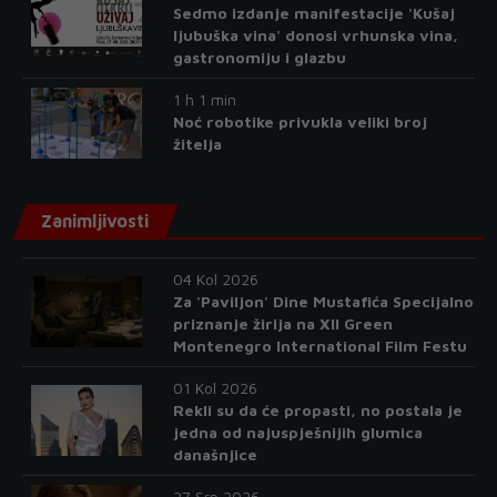
Sedmo izdanje manifestacije 'Kušaj
ljubuška vina' donosi vrhunska vina,
gastronomiju i glazbu
1 h 1 min
Noć robotike privukla veliki broj
žitelja
Zanimljivosti
04 Kol 2026
Za 'Paviljon' Dine Mustafića Specijalno
priznanje žirija na XII Green
Montenegro International Film Festu
01 Kol 2026
Rekli su da će propasti, no postala je
jedna od najuspješnijih glumica
današnjice
27 Srp 2026