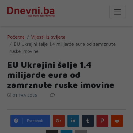
Početna
Vijesti iz svijeta
EU Ukrajini šalje 1.4 milijarde eura od zamrznute
ruske imovine
EU Ukrajini šalje 1.4
milijarde eura od
zamrznute ruske imovine
01 TRA 2026
Google
LinkedIn
Tumblr
Pinterest
Redd
Facebook
plus