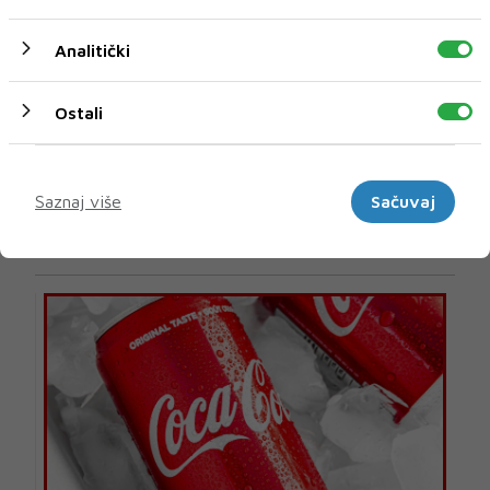
Analitički
Ostali
Marketinški
U novom broju pročitajte
Saznaj više
Sačuvaj
Vijesti iz svijeta