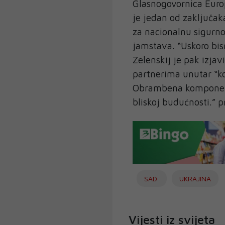
Glasnogovornica Europ
je jedan od zaključak
za nacionalnu sigurno
jamstava. “Uskoro bism
Zelenskij je pak izjav
partnerima unutar “ko
Obrambena komponent
bliskoj budućnosti.” 
SAD
UKRAJINA
Vijesti iz svijeta