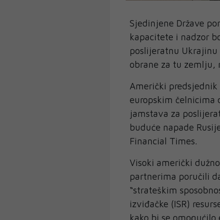
Sjedinjene Države por
kapacitete i nadzor b
poslijeratnu Ukrajinu
obrane za tu zemlju, r
Američki predsjednik
europskim čelnicima d
jamstava za poslijera
buduće napade Rusij
Financial Times.
Visoki američki dužno
partnerima poručili d
“strateškim sposobnos
izviđačke (ISR) resur
kako bi se omogućilo 