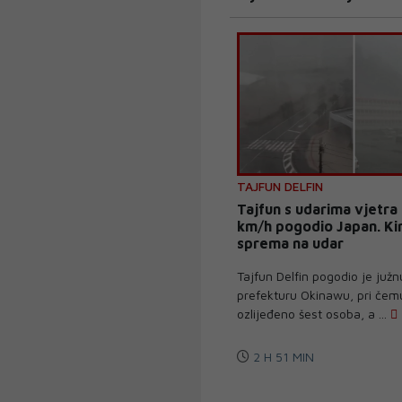
TAJFUN DELFIN
Tajfun s udarima vjetra
km/h pogodio Japan. Ki
sprema na udar
Tajfun Delfin pogodio je juž
prefekturu Okinawu, pri čem
ozlijeđeno šest osoba, a ...
2 H 51 MIN