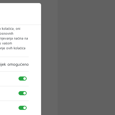
 kolačića, oni
 osnovnih
mijevanja načina na
 s vašom
je ovih kolačića
ijek omogućeno