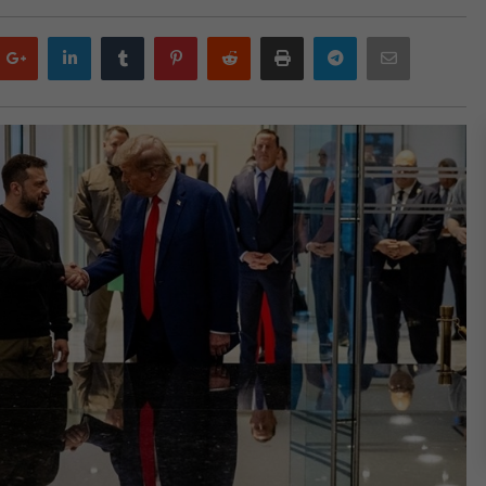
Google
LinkedIn
Tumblr
Pinterest
Reddit
Print
Telegram
Email
plus