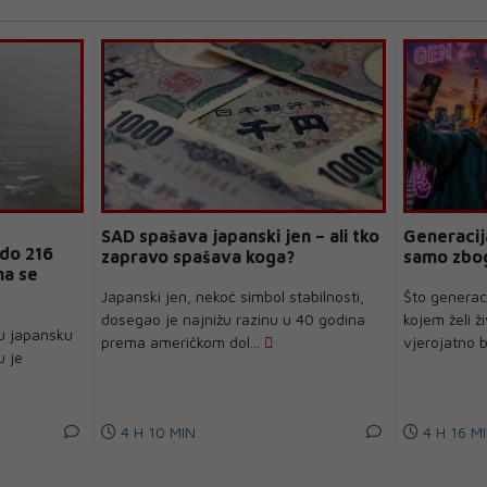
SAD spašava japanski jen – ali tko
Generacij
 do 216
zapravo spašava koga?
samo zbog
na se
Japanski jen, nekoć simbol stabilnosti,
Što generaci
dosegao je najnižu razinu u 40 godina
kojem želi ž
nu japansku
prema američkom dol...
vjerojatno b
u je
4 H 10 MIN
4 H 16 M