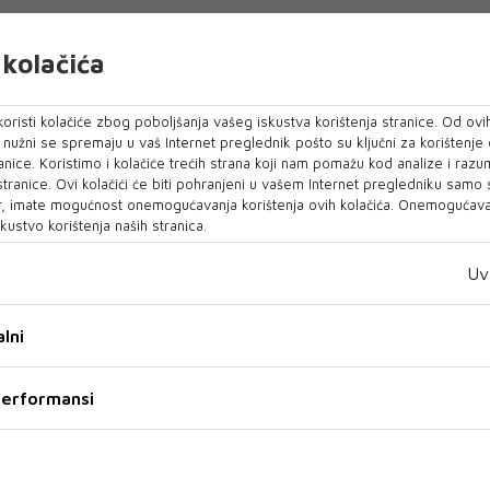
 mirovnom sporazumu
kolačića
lapanju mirovnog sporazuma, no Moskva i Kijev i
oristi kolačiće zbog poboljšanja vašeg iskustva korištenja stranice. Od ovih
govora o ključnim pitanjima, uključujući
o nužni se spremaju u vaš Internet preglednik pošto su ključni za korištenje
 i sigurnosna jamstva. Ruski predsjednik Vladimir
anice. Koristimo i kolačiće trećih strana koji nam pomažu kod analize i razu
 stranice. Ovi kolačići će biti pohranjeni u vašem Internet pregledniku samo
mstva uključi i Rusija, što Ukrajina kategorički
, imate mogućnost onemogućavanja korištenja ovih kolačića. Onemogućavan
kustvo korištenja naših stranica.
 raspoređivanja vlastitih trupa u Ukrajinu,
Uv
riznaju da bi njihova obavještajna, nadzorna i
st omogućila satelitski nadzor prekida vatre i
lni
iju zapadnih snaga. Washington već isporučuje
zračne obrane Patriot, ali bi poslijeratna potpora
 performansi
 zrakoplove, logistiku i zemaljske radare za
i zabrane letova i protuzračnoj zaštiti zemlje.