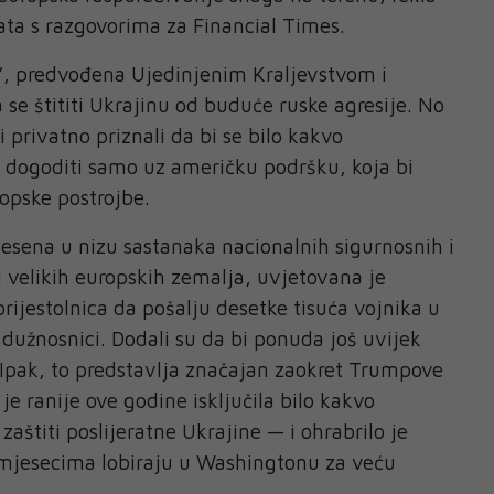
nata s razgovorima za Financial Times.
ih”, predvođena Ujedinjenim Kraljevstvom i
se štititi Ukrajinu od buduće ruske agresije. No
 privatno priznali da bi se bilo kakvo
 dogoditi samo uz američku podršku, koja bi
ropske postrojbe.
esena u nizu sastanaka nacionalnih sigurnosnih i
i velikih europskih zemalja, uvjetovana je
ijestolnica da pošalju desetke tisuća vojnika u
 dužnosnici. Dodali su da bi ponuda još uvijek
Ipak, to predstavlja značajan zaokret Trumpove
je ranije ove godine isključila bilo kakvo
aštiti poslijeratne Ukrajine — i ohrabrilo je
 mjesecima lobiraju u Washingtonu za veću