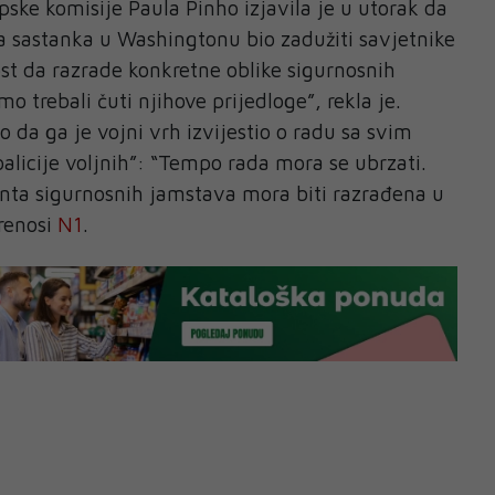
ske komisije Paula Pinho izjavila je u utorak da
a sastanka u Washingtonu bio zadužiti savjetnike
st da razrade konkretne oblike sigurnosnih
o trebali čuti njihove prijedloge”, rekla je.
io da ga je vojni vrh izvijestio o radu sa svim
alicije voljnih”: “Tempo rada mora se ubrzati.
a sigurnosnih jamstava mora biti razrađena u
prenosi
N1
.