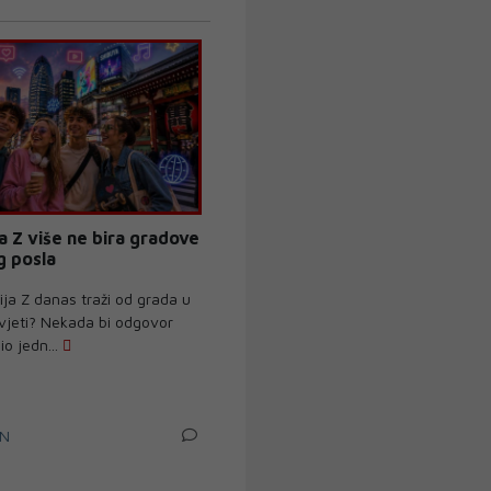
a Z više ne bira gradove
 posla
ja Z danas traži od grada u
ivjeti? Nekada bi odgovor
io jedn...
IN