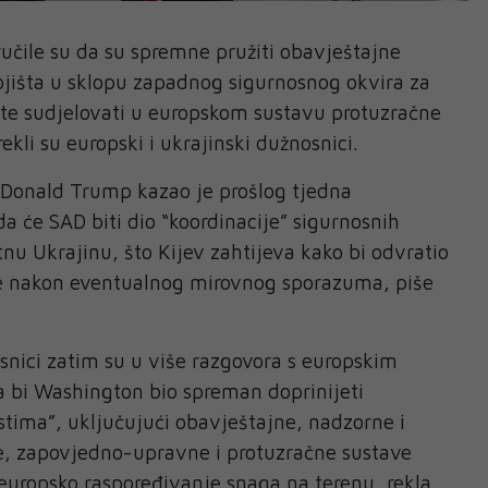
učile su da su spremne pružiti obavještajne
ojišta u sklopu zapadnog sigurnosnog okvira za
 te sudjelovati u europskom sustavu protuzračne
ekli su europski i ukrajinski dužnosnici.
 Donald Trump kazao je prošlog tjedna
a će SAD biti dio “koordinacije” sigurnosnih
tnu Ukrajinu, što Kijev zahtijeva kako bi odvratio
e nakon eventualnog mirovnog sporazuma, piše
snici zatim su u više razgovora s europskim
a bi Washington bio spreman doprinijeti
tima”, uključujući obavještajne, nadzorne i
se, zapovjedno-upravne i protuzračne sustave
europsko raspoređivanje snaga na terenu, rekla