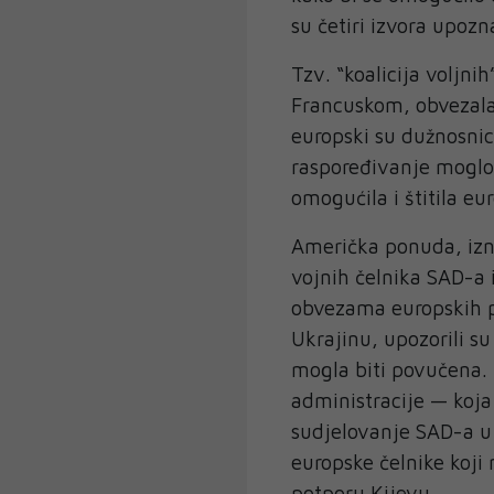
su četiri izvora upoz
Tzv. “koalicija voljn
Francuskom, obvezala 
europski su dužnosnici
raspoređivanje moglo
omogućila i štitila eu
Američka ponuda, izn
vojnih čelnika SAD-a 
obvezama europskih pr
Ukrajinu, upozorili su
mogla biti povučena. 
administracije — koja 
sudjelovanje SAD-a u z
europske čelnike koji
potporu Kijevu.