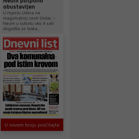
Neum potpuno
obustavljen
U mjestu Udora na
magistralnoj cesti Stolac –
Neum u subotu oko 9 sati
dogodila se teška...
U novom broju pročitajte