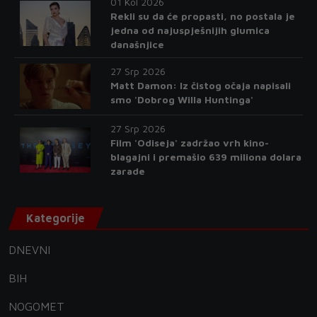
01 Kol 2026
Rekli su da će propasti, no postala je
jedna od najuspješnijih glumica
današnjice
27 Srp 2026
Matt Damon: Iz čistog očaja napisali
smo 'Dobrog Willa Huntinga'
27 Srp 2026
Film 'Odiseja' zadržao vrh kino-
blagajni i premašio 639 miliona dolara
zarade
Kategorije
DNEVNI
BIH
NOGOMET