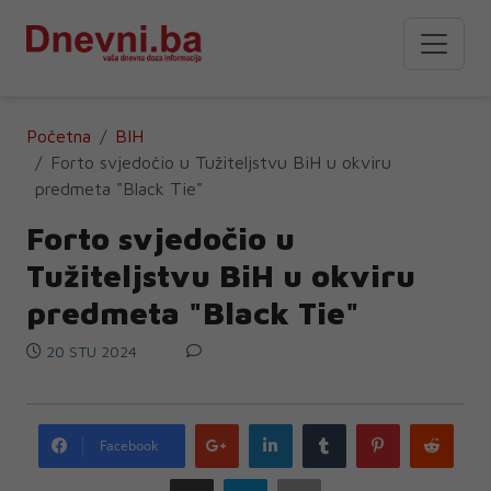
Početna
BIH
Forto svjedočio u Tužiteljstvu BiH u okviru
predmeta "Black Tie"
Forto svjedočio u
Tužiteljstvu BiH u okviru
predmeta "Black Tie"
20 STU 2024
Google
LinkedIn
Tumblr
Pinterest
Redd
Facebook
plus