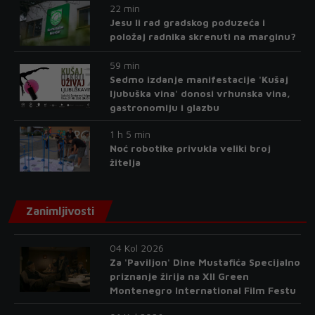
22 min
Jesu li rad gradskog poduzeća i
položaj radnika skrenuti na marginu?
59 min
Sedmo izdanje manifestacije 'Kušaj
ljubuška vina' donosi vrhunska vina,
gastronomiju i glazbu
1 h 5 min
Noć robotike privukla veliki broj
žitelja
Zanimljivosti
04 Kol 2026
Za 'Paviljon' Dine Mustafića Specijalno
priznanje žirija na XII Green
Montenegro International Film Festu