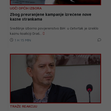
UOČI OPĆIH IZBORA
Zbog preuranjene kampanje izrečene nove
kazne strankama
Središnje izborno povjerenstvo BiH u četvrtak je izreklo
kaznu koaliciji Draš...
1 H 15 MIN
TRAŽE REAKCIJU