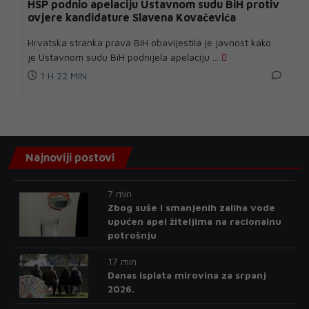
HSP podnio apelaciju Ustavnom sudu BiH protiv
ovjere kandidature Slavena Kovačevića
Hrvatska stranka prava BiH obavijestila je javnost kako
je Ustavnom sudu BiH podnijela apelaciju ...
1 H 22 MIN
Najnoviji postovi
7 min
Zbog suše i smanjenih zaliha vode
upućen apel žiteljima na racionalnu
potrošnju
17 min
Danas isplata mirovina za srpanj
2026.