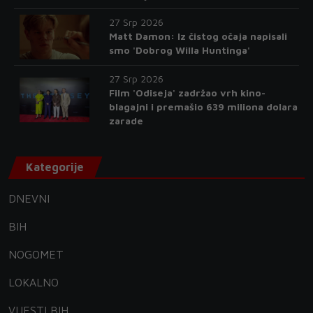
27 Srp 2026
Matt Damon: Iz čistog očaja napisali
smo 'Dobrog Willa Huntinga'
27 Srp 2026
Film 'Odiseja' zadržao vrh kino-
blagajni i premašio 639 miliona dolara
zarade
Kategorije
DNEVNI
BIH
NOGOMET
LOKALNO
VIJESTI BIH