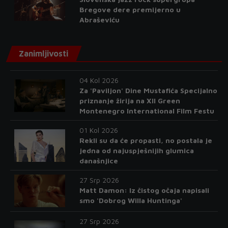
Bregove dere premijerno u
Abraševiću
Zanimljivosti
04 Kol 2026
Za 'Paviljon' Dine Mustafića Specijalno
priznanje žirija na XII Green
Montenegro International Film Festu
01 Kol 2026
Rekli su da će propasti, no postala je
jedna od najuspješnijih glumica
današnjice
27 Srp 2026
Matt Damon: Iz čistog očaja napisali
smo 'Dobrog Willa Huntinga'
27 Srp 2026