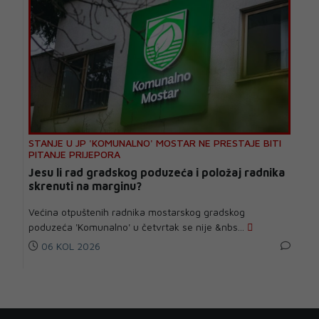
STANJE U JP 'KOMUNALNO' MOSTAR NE PRESTAJE BITI
PITANJE PRIJEPORA
Jesu li rad gradskog poduzeća i položaj radnika
skrenuti na marginu?
Većina otpuštenih radnika mostarskog gradskog
poduzeća 'Komunalno' u četvrtak se nije &nbs...
06 KOL 2026