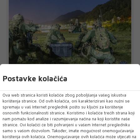
Postavke kolačića
UOČI VJEŽBE 'BRZI ODGOVOR 2026'
EUFOR nadomak Foče izveo vježbu
EUFOR je u srijedu navečer uspješno izveo združenu vježbu
Ova web stranica koristi kolačiće zbog poboljšanja vašeg iskustva
u kojoj je sudjelovalo osoblje...
korištenja stranice. Od ovih kolačića, oni karakterizirani kao nužni se
spremaju u vaš Internet preglednik pošto su ključni za korištenje
osnovnih funkcionalnosti stranice. Koristimo i kolačiće trećih strana koji
nam pomažu kod analize i razumijevanja načina na koji koristite naše
stranice. Ovi kolačići će biti pohranjeni u vašem Internet pregledniku
samo s vašom dozvolom. Također, imate mogućnost onemogućavanja
korištenja ovih kolačića. Onemogućavanje ovih kolačića može utjecati na