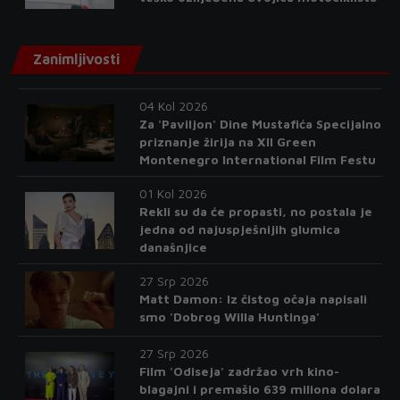
Zanimljivosti
04 Kol 2026
Za 'Paviljon' Dine Mustafića Specijalno
priznanje žirija na XII Green
Montenegro International Film Festu
01 Kol 2026
Rekli su da će propasti, no postala je
jedna od najuspješnijih glumica
današnjice
27 Srp 2026
Matt Damon: Iz čistog očaja napisali
smo 'Dobrog Willa Huntinga'
27 Srp 2026
Film 'Odiseja' zadržao vrh kino-
blagajni i premašio 639 miliona dolara