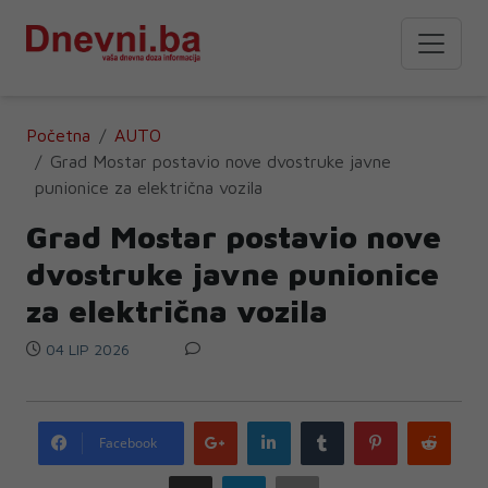
Početna
AUTO
Grad Mostar postavio nove dvostruke javne
punionice za električna vozila
Grad Mostar postavio nove
dvostruke javne punionice
za električna vozila
04 LIP 2026
Google
LinkedIn
Tumblr
Pinterest
Redd
Facebook
plus