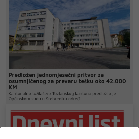
Predložen jednomjesečni pritvor za
osumnjičenog za prevaru tešku oko 42.000
KM
Kantonalno tužilaštvo Tuzlanskog kantona predložilo je
Općinskom sudu u Srebreniku određ...