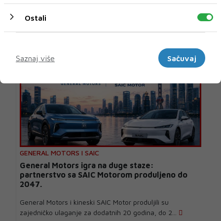
U novom broju pročitajte
Ostali
AUTO
Marketinški
Saznaj više
Sačuvaj
GENERAL MOTORS I SAIC
General Motors igra na duge staze:
partnerstvo sa SAIC Motorom produljeno do
2047.
General Motors i kineski SAIC Motor produljili su
zajedničko ulaganje za dodatnih 20 godina, do 2...