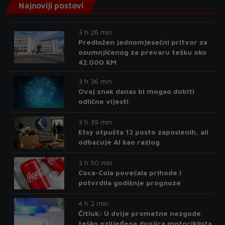
Najnoviji postovi
3 h 26 min
Predložen jednomjesečni pritvor za
osumnjičenog za prevaru tešku oko
42.000 KM
3 h 36 min
Ovaj znak danas bi mogao dobiti
odlične vijesti
3 h 39 min
Etsy otpušta 12 posto zaposlenih, ali
odbacuje AI kao razlog
3 h 50 min
Coca-Cola povećala prihode i
potvrdila godišnje prognoze
4 h 2 min
Čitluk: U dvije prometne nezgode
teško ozlijeđena dvojica motociklista