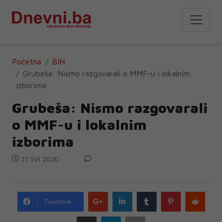
Početna
BIH
Grubeša: Nismo razgovarali o MMF-u i lokalnim
izborima
Grubeša: Nismo razgovarali
o MMF-u i lokalnim
izborima
21 SVI 2020
Google
LinkedIn
Tumblr
Pinterest
Redd
Facebook
plus