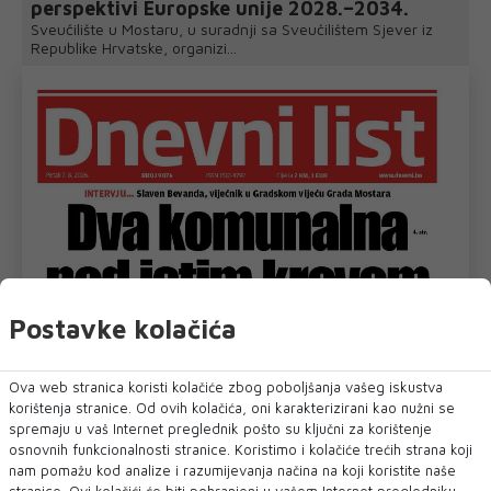
perspektivi Europske unije 2028.–2034.
Sveučilište u Mostaru, u suradnji sa Sveučilištem Sjever iz
Republike Hrvatske, organizi...
Postavke kolačića
Ova web stranica koristi kolačiće zbog poboljšanja vašeg iskustva
korištenja stranice. Od ovih kolačića, oni karakterizirani kao nužni se
spremaju u vaš Internet preglednik pošto su ključni za korištenje
osnovnih funkcionalnosti stranice. Koristimo i kolačiće trećih strana koji
nam pomažu kod analize i razumijevanja načina na koji koristite naše
stranice. Ovi kolačići će biti pohranjeni u vašem Internet pregledniku