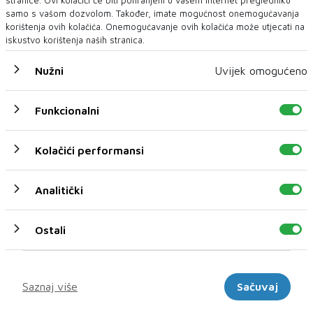
samo s vašom dozvolom. Također, imate mogućnost onemogućavanja
korištenja ovih kolačića. Onemogućavanje ovih kolačića može utjecati na
iskustvo korištenja naših stranica.
Nužni
Uvijek omogućeno
Funkcionalni
U novom broju pročitajte
Kolačići performansi
BIH
Analitički
Ostali
Marketinški
Saznaj više
Sačuvaj