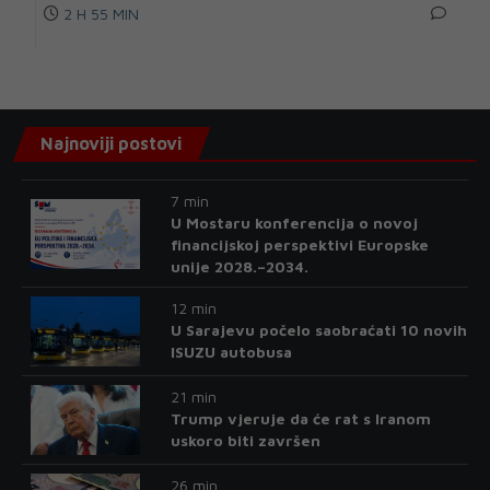
2 H 55 MIN
Najnoviji postovi
7 min
U Mostaru konferencija o novoj
financijskoj perspektivi Europske
unije 2028.–2034.
12 min
U Sarajevu počelo saobraćati 10 novih
ISUZU autobusa
21 min
Trump vjeruje da će rat s Iranom
uskoro biti završen
26 min