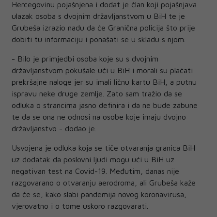
Hercegovinu pojašnjena i dodat je član koji pojašnjava
ulazak osoba s dvojnim državljanstvom u BiH te je
Grubeša izrazio nadu da će Granična policija što prije
dobiti tu informaciju i ponašati se u skladu s njom.
- Bilo je primjedbi osoba koje su s dvojnim
državljanstvom pokušale ući u BiH i morali su plaćati
prekršajne naloge jer su imali ličnu kartu BiH, a putnu
ispravu neke druge zemlje. Zato sam tražio da se
odluka o strancima jasno definira i da ne bude zabune
te da se ona ne odnosi na osobe koje imaju dvojno
državljanstvo - dodao je.
Usvojena je odluka koja se tiče otvaranja granica BiH
uz dodatak da poslovni ljudi mogu ući u BiH uz
negativan test na Covid-19. Međutim, danas nije
razgovarano o otvaranju aerodroma, ali Grubeša kaže
da će se, kako slabi pandemija novog koronavirusa,
vjerovatno i o tome uskoro razgovarati.