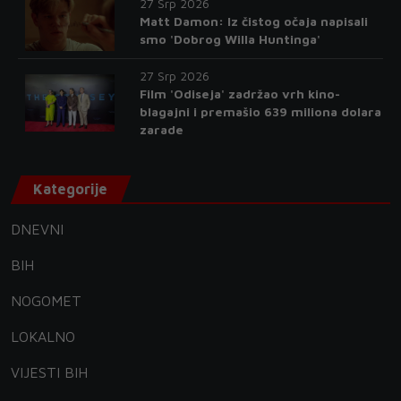
27 Srp 2026
Matt Damon: Iz čistog očaja napisali
smo 'Dobrog Willa Huntinga'
27 Srp 2026
Film 'Odiseja' zadržao vrh kino-
blagajni i premašio 639 miliona dolara
zarade
Kategorije
DNEVNI
BIH
NOGOMET
LOKALNO
VIJESTI BIH