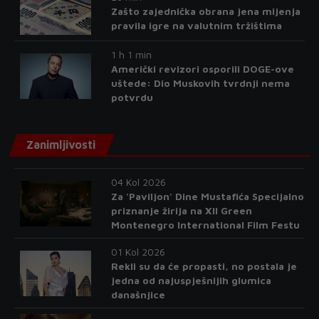
Zašto zajednička obrana jena mijenja
pravila igre na valutnim tržištima
1 h 1 min
Američki revizori osporili DOGE-ove
uštede: Dio Muskovih tvrdnji nema
potvrdu
Zanimljivosti
04 Kol 2026
Za 'Paviljon' Dine Mustafića Specijalno
priznanje žirija na XII Green
Montenegro International Film Festu
01 Kol 2026
Rekli su da će propasti, no postala je
jedna od najuspješnijih glumica
današnjice