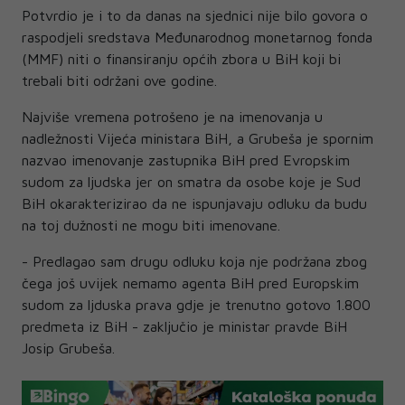
Potvrdio je i to da danas na sjednici nije bilo govora o
raspodjeli sredstava Međunarodnog monetarnog fonda
(MMF) niti o finansiranju općih zbora u BiH koji bi
trebali biti održani ove godine.
Najviše vremena potrošeno je na imenovanja u
nadležnosti Vijeća ministara BiH, a Grubeša je spornim
nazvao imenovanje zastupnika BiH pred Evropskim
sudom za ljudska jer on smatra da osobe koje je Sud
BiH okarakterizirao da ne ispunjavaju odluku da budu
na toj dužnosti ne mogu biti imenovane.
- Predlagao sam drugu odluku koja nje podržana zbog
čega još uvijek nemamo agenta BiH pred Europskim
sudom za ljduska prava gdje je trenutno gotovo 1.800
predmeta iz BiH - zaključio je ministar pravde BiH
Josip Grubeša.