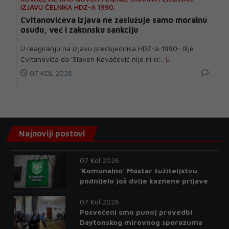
IZJAVU ČELNIKA HDZ-A 1990.
Cvitanovićeva izjava ne zaslužuje samo moralnu
osudu, već i zakonsku sankciju
U reagiranju na izjavu predsjednika HDZ-a 1990- Ilije
Cvitanovića da 'Slaven Kovačević nije ni kr...
07 KOL 2026
Najnoviji postovi
07 Kol 2026
'Komunalno' Mostar tužiteljstvu
podnijelo još dvije kaznene prijave
07 Kol 2026
Posvećeni smo punoj provedbi
Daytonskog mirovnog sporazuma