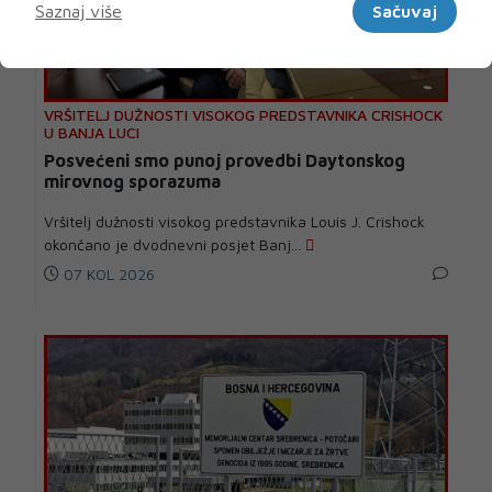
Saznaj više
Sačuvaj
VRŠITELJ DUŽNOSTI VISOKOG PREDSTAVNIKA CRISHOCK
U BANJA LUCI
Posvećeni smo punoj provedbi Daytonskog
mirovnog sporazuma
Vršitelj dužnosti visokog predstavnika Louis J. Crishock
okončano je dvodnevni posjet Banj...
07 KOL 2026