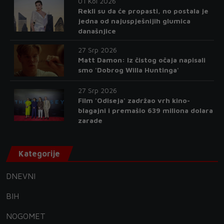
01 Kol 2026
Rekli su da će propasti, no postala je
jedna od najuspješnijih glumica
današnjice
27 Srp 2026
Matt Damon: Iz čistog očaja napisali
smo 'Dobrog Willa Huntinga'
27 Srp 2026
Film 'Odiseja' zadržao vrh kino-
blagajni i premašio 639 miliona dolara
zarade
Kategorije
DNEVNI
BIH
NOGOMET