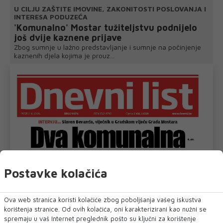
U CILJU ZAŠTITE IMOVINE, ZAKONITOSTI POSLOVANJA I
INTERESA PODUZEĆA
'Komunalno' Mostar tužiteljstvu podnijelo
još dvije kaznene prijave
Zbog sumnje u lažno predstavljanje i sumnje na počinjenje
kaznenih djela kojima je prouz...
Postavke kolačića
Ova web stranica koristi kolačiće zbog poboljšanja vašeg iskustva
korištenja stranice. Od ovih kolačića, oni karakterizirani kao nužni se
spremaju u vaš Internet preglednik pošto su ključni za korištenje