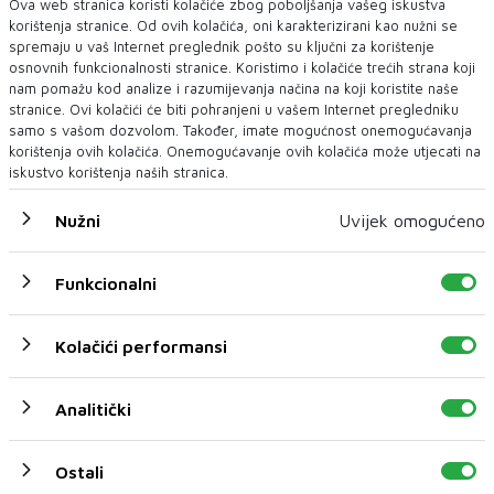
Ova web stranica koristi kolačiće zbog poboljšanja vašeg iskustva
korištenja stranice. Od ovih kolačića, oni karakterizirani kao nužni se
spremaju u vaš Internet preglednik pošto su ključni za korištenje
osnovnih funkcionalnosti stranice. Koristimo i kolačiće trećih strana koji
nam pomažu kod analize i razumijevanja načina na koji koristite naše
stranice. Ovi kolačići će biti pohranjeni u vašem Internet pregledniku
samo s vašom dozvolom. Također, imate mogućnost onemogućavanja
korištenja ovih kolačića. Onemogućavanje ovih kolačića može utjecati na
iskustvo korištenja naših stranica.
Nužni
Uvijek omogućeno
Funkcionalni
Teška prometna nezgoda u Privalju: Dvoje
ozlijeđenih i velika materijalna šteta
Kolačići performansi
Dana 06.08.2026. godine u 10:14 sati na dijelu
magistralne ceste M-17.5 u mjestu Privalj, grad &S...
06 KOL 2026
Analitički
Ostali