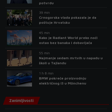
potvrdu
39 min
Crnogorska vlada pokazala je da
poštuje Hrvatsku
45 min
Kako je Radiant World preko noći
ostao bez banaka i dobavljača
55 min
Najmanje sedam mrtvih u napadu u
školi u Tajlandu
1 h 8 min
BMW pokreće proizvodnju
električnog i3 u Münchenu
Zanimljivosti