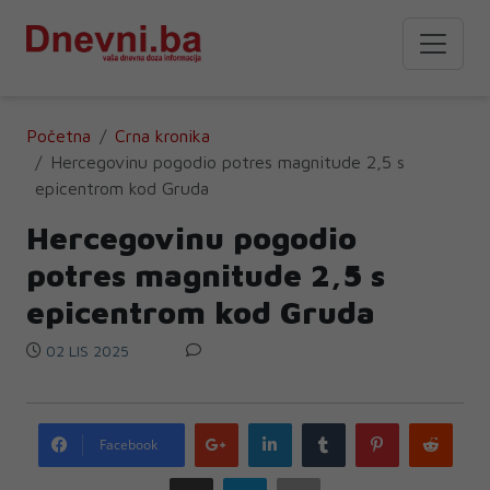
Početna
Crna kronika
Hercegovinu pogodio potres magnitude 2,5 s
epicentrom kod Gruda
Hercegovinu pogodio
potres magnitude 2,5 s
epicentrom kod Gruda
02 LIS 2025
Google
LinkedIn
Tumblr
Pinterest
Redd
Facebook
plus