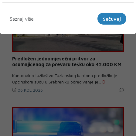
Marketinški
Saznaj više
Sačuvaj
Predložen jednomjesečni pritvor za
osumnjičenog za prevaru tešku oko 42.000 KM
Kantonalno tužilaštvo Tuzlanskog kantona predložilo je
Općinskom sudu u Srebreniku određivanje je...
06 KOL 2026