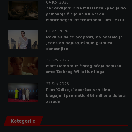
04 Kol 2026
Za 'Paviljon' Dine Mustafića Specijalno
priznanje žirija na XII Green
Montenegro International Film Festu
01 Kol 2026
Rekli su da će propasti, no postala je
jedna od najuspješnijih glumica
današnjice
27 Srp 2026
Matt Damon: Iz čistog očaja napisali
smo 'Dobrog Willa Huntinga'
27 Srp 2026
Film 'Odiseja' zadržao vrh kino-
blagajni i premašio 639 miliona dolara
zarade
Kategorije