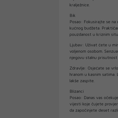
kralježnice.
Bik
Posao: Fokusirajte se na rj
kućnog budžeta. Praktičan
pouzdanost u kriznim situ
Ljubav: Uživat ćete u mi
voljenom osobom. Senzualn
njegovu stalnu prisutnost
Zdravlje: Osjećate se vrlo
hranom u kasnim satima. 
lakše zaspite.
Blizanci
Posao: Danas vas očekuje 
vijesti koje čujete provje
da započinjete deset razl