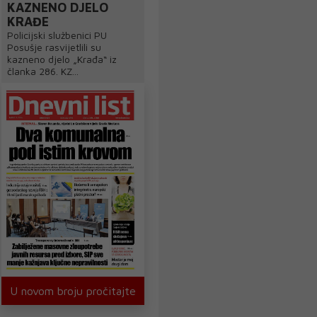
KAZNENO DJELO
KRAĐE
Policijski službenici PU
Posušje rasvijetlili su
kazneno djelo „Krađa“ iz
članka 286. KZ...
U novom broju pročitajte