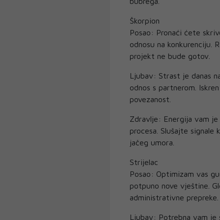
bubrega.
Škorpion
Posao: Pronaći ćete skriv
odnosu na konkurenciju. Rad
projekt ne bude gotov.
Ljubav: Strast je danas n
odnos s partnerom. Iskre
povezanost.
Zdravlje: Energija vam je 
procesa. Slušajte signale
jačeg umora.
Strijelac
Posao: Optimizam vas gura
potpuno nove vještine. Gle
administrativne prepreke.
Ljubav: Potrebna vam je s