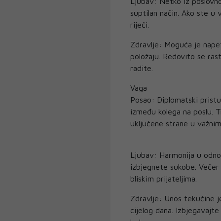
Ljubav: Netko iz poslovno
suptilan način. Ako ste u 
riječi.
Zdravlje: Moguća je nape
položaju. Redovito se rast
radite.
Vaga
Posao: Diplomatski prist
između kolega na poslu. T
uključene strane u važni
Ljubav: Harmonija u odnos
izbjegnete sukobe. Večer j
bliskim prijateljima.
Zdravlje: Unos tekućine j
cijelog dana. Izbjegavajte