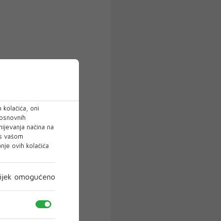
 kolačića, oni
 osnovnih
mijevanja načina na
 s vašom
je ovih kolačića
ijek omogućeno