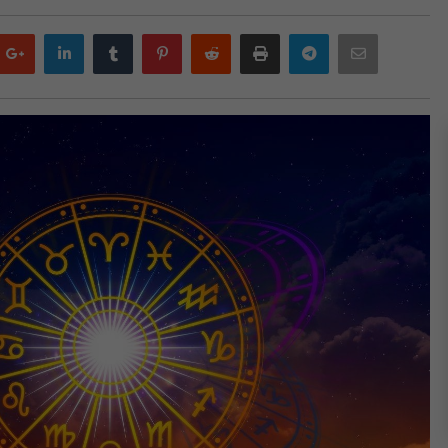
Google
LinkedIn
Tumblr
Pinterest
Reddit
Print
Telegram
Email
plus