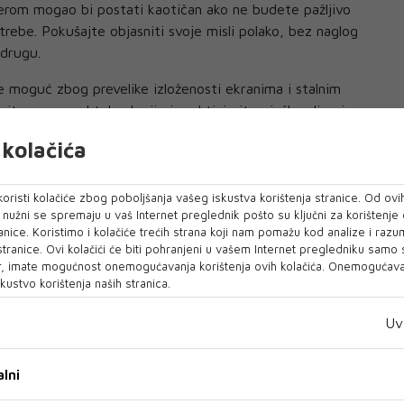
erom mogao bi postati kaotičan ako ne budete pažljivo
trebe. Pokušajte objasniti svoje misli polako, bez naglog
 drugu.
e moguć zbog prevelike izloženosti ekranima i stalnim
ite pauzu od tehnologije i prakticirajte vježbe disanja u
kolačića
oristi kolačiće zbog poboljšanja vašeg iskustva korištenja stranice. Od ovih
ogrešivo vodi prema pravim poslovnim odlukama, osobito
o nužni se spremaju u vaš Internet preglednik pošto su ključni za korištenje
udima. Oslonite se na vlastiti osjećaj umjesto da slijepo
anice. Koristimo i kolačiće trećih strana koji nam pomažu kod analize i razu
 stranice. Ovi kolačići će biti pohranjeni u vašem Internet pregledniku samo
ega.
, imate mogućnost onemogućavanja korištenja ovih kolačića. Onemogućavan
kustvo korištenja naših stranica.
st vam je danas na prvom mjestu, pa ćete tražiti
. Partneru je potrebna vaša puna pažnja, stoga mu pružite
Uv
je trenutno osjetljiv, stoga birajte isključivo lagane i
lni
e. Izbjegavajte stresne situacije koje vam stvaraju