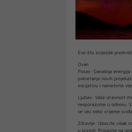
Evo što zvijezde predviđa
Ovan
Posao: Današnja energija v
pokretanje novih projekat
inicijativu i nametnite vl
Ljubav: Vaša izravnost mog
nesporazume u odnosu. Sam
se već neko vrijeme sviđa
Zdravlje: Izbacite višak n
u prirodi. Pripazite na i