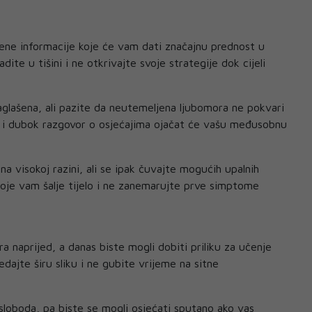
ene informacije koje će vam dati značajnu prednost u
ite u tišini i ne otkrivajte svoje strategije dok cijeli
aglašena, ali pazite da neutemeljena ljubomora ne pokvari
n i dubok razgovor o osjećajima ojačat će vašu međusobnu
na visokoj razini, ali se ipak čuvajte mogućih upalnih
 koje vam šalje tijelo i ne zanemarujte prve simptome
 naprijed, a danas biste mogli dobiti priliku za učenje
dajte širu sliku i ne gubite vrijeme na sitne
loboda, pa biste se mogli osjećati sputano ako vas