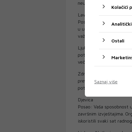
neugodan grč u predjelu ž
Kolačići
Lav
Posao: Danas je vaša krea
Analitički
u uredu. Nemojte se srami
važnim klijentima.
Ostali
Ljubav: Želite biti u sre
potpuno zanemarite. Pokaž
Marketin
večernje planove.
Zdravlje: Srce i cirkulaci
prevelike fizičke napore.
Saznaj više
potrebnu svježinu i fokus.
Djevica
Posao: Vaša sposobnost uo
završnim izvještajima. Org
iskoristili svaki sat radn