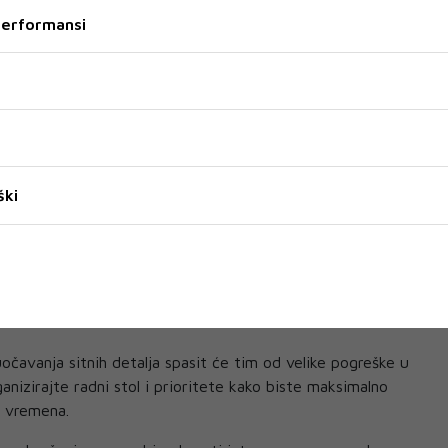
eluca.
 performansi
tivnost u punom zamahu i privlači poglede svih suradnika
ti preuzeti vodeću ulogu u prezentaciji novih ideja pred
dištu pozornosti, što bi moglo zasmetati partneru ako ga
ite velikodušnost i uključite voljenu osobu u sve svoje
ški
ja zahtijevaju vašu pažnju, stoga danas izbjegavajte
 Kratki odmori tijekom radnog dana osigurat će vam
čavanja sitnih detalja spasit će tim od velike pogreške u
anizirajte radni stol i prioritete kako biste maksimalno
og vremena.