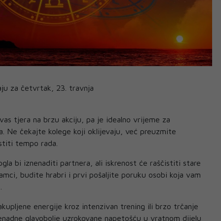
ju za četvrtak, 23. travnja
as tjera na brzu akciju, pa je idealno vrijeme za
a. Ne čekajte kolege koji oklijevaju, već preuzmite
astiti tempo rada.
la bi iznenaditi partnera, ali iskrenost će raščistiti stare
ci, budite hrabri i prvi pošaljite poruku osobi koja vam
.
akupljene energije kroz intenzivan trening ili brzo trčanje
znenadne glavobolje uzrokovane napetošću u vratnom dijelu