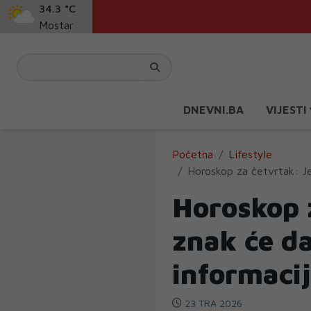
34.3 °C
Mostar
DNEVNI.BA
VIJESTI
Početna
Lifestyle
Horoskop za četvrtak: Je
Horoskop 
znak će d
informaci
23 TRA 2026