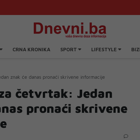
CRNA KRONIKA
SPORT
LIFESTYLE
BIZ
dan znak će danas pronaći skrivene informacije
za četvrtak: Jedan
anas pronaći skrivene
je