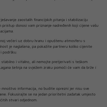
ešavanje zaostalih financijskih pitanja i stabilizaciju
 pristup donosi vam priznanje nadređenih koji cijene vašu
acijama.
rnoj večeri uz dobru hranu i opuštenu atmosferu s
ost je naglašena, pa pokažite partneru koliko cijenite
 i podršku.
 stabilno i vitalno, ali nemojte pretjerivati s teškom
Lagana šetnja na svježem zraku pomoći će vam da brže i
mnoštvo informacija, no budite oprezni jer nisu sve
rene. Fokusirajte se na jedan prioritetni zadatak umjesto
ičitih stvari odjednom.