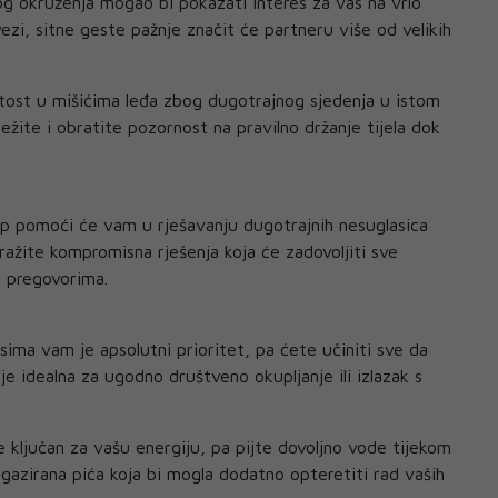
g okruženja mogao bi pokazati interes za vas na vrlo
vezi, sitne geste pažnje značit će partneru više od velikih
tost u mišićima leđa zbog dugotrajnog sjedenja u istom
ežite i obratite pozornost na pravilno držanje tijela dok
up pomoći će vam u rješavanju dugotrajnih nesuglasica
ražite kompromisna rješenja koja će zadovoljiti sve
m pregovorima.
ima vam je apsolutni prioritet, pa ćete učiniti sve da
e idealna za ugodno društveno okupljanje ili izlazak s
e ključan za vašu energiju, pa pijte dovoljno vode tijekom
 gazirana pića koja bi mogla dodatno opteretiti rad vaših