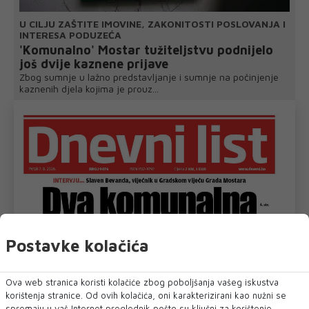
U CILJU ZAŠTITE IMOVINE, ZAKONITOSTI POSLOVANJA I
INTERESA PODUZEĆA
'Komunalno' Mostar tužiteljstvu podnijelo
još dvije kaznene prijave
Zbog sumnje u lažno predstavljanje i sumnje na počinjenje
kaznenih djela kojima je prouz...
Postavke kolačića
Ova web stranica koristi kolačiće zbog poboljšanja vašeg iskustva
korištenja stranice. Od ovih kolačića, oni karakterizirani kao nužni se
spremaju u vaš Internet preglednik pošto su ključni za korištenje