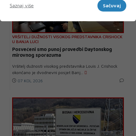
Saznaj više
Sačuvaj
VRŠITELJ DUŽNOSTI VISOKOG PREDSTAVNIKA CRISHOCK
U BANJA LUCI
Posvećeni smo punoj provedbi Daytonskog
mirovnog sporazuma
Vršitelj dužnosti visokog predstavnika Louis J. Crishock
okončano je dvodnevni posjet Banj...
07 KOL 2026