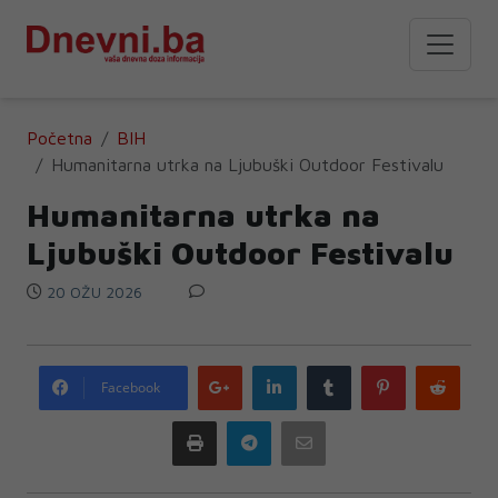
Početna
BIH
Humanitarna utrka na Ljubuški Outdoor Festivalu
Humanitarna utrka na
Ljubuški Outdoor Festivalu
20 OŽU 2026
Google
LinkedIn
Tumblr
Pinterest
Redd
Facebook
plus
Print
Telegram
Email