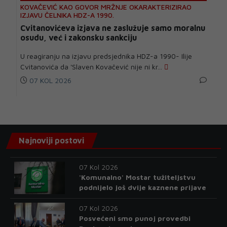
KOVAČEVIĆ KAO GOVOR MRŽNJE OKARAKTERIZIRAO
IZJAVU ČELNIKA HDZ-A 1990.
Cvitanovićeva izjava ne zaslužuje samo moralnu
osudu, već i zakonsku sankciju
U reagiranju na izjavu predsjednika HDZ-a 1990- Ilije
Cvitanovića da 'Slaven Kovačević nije ni kr...
07 KOL 2026
Najnoviji postovi
07 Kol 2026
'Komunalno' Mostar tužiteljstvu
podnijelo još dvije kaznene prijave
07 Kol 2026
Posvećeni smo punoj provedbi