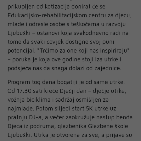
prikupljen od kotizacija donirat će se
Edukacijsko-rehabilitacijskom centru za djecu,
mlade i odrasle osobe s teškoćama u razvoju
Ljubuški – ustanovi koja svakodnevno radi na
tome da svaki čovjek dostigne svoj puni
potencijal. "Trčimo za one koji nas inspiriraju"
– poruka je koja ove godine stoji iza utrke i
podsjeća nas da snaga dolazi od zajednice.
Program tog dana bogatiji je od same utrke.
Od 17.30 sati kreće Dječji dan – dječje utrke,
vožnja biciklima i sadržaj osmišljen za
najmlađe. Potom slijedi start 5K utrke uz
pratnju DJ-a, a večer zaokružuje nastup benda
Djeca iz podruma, glazbenika Glazbene škole
Ljubuški. Utrka je otvorena za sve, a prijave su