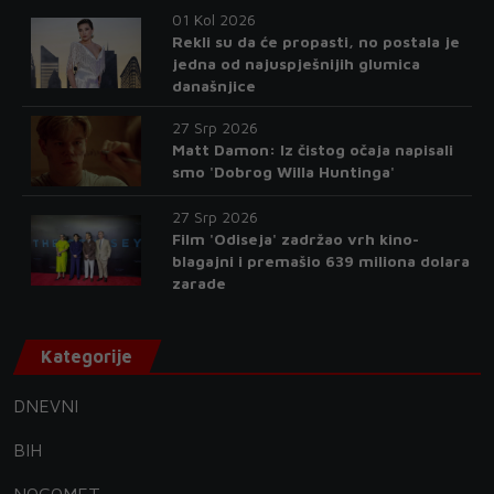
01 Kol 2026
Rekli su da će propasti, no postala je
jedna od najuspješnijih glumica
današnjice
27 Srp 2026
Matt Damon: Iz čistog očaja napisali
smo 'Dobrog Willa Huntinga'
27 Srp 2026
Film 'Odiseja' zadržao vrh kino-
blagajni i premašio 639 miliona dolara
zarade
Kategorije
DNEVNI
BIH