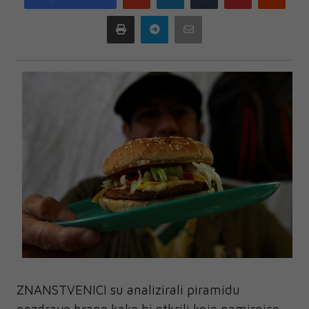
plus
Print
Telegram
Email
ZNANSTVENICI su analizirali piramidu
nezdrave hrane kako bi otkrili koje namirnice