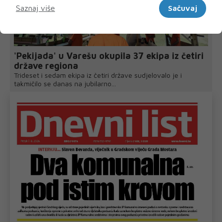
Saznaj više
Sačuvaj
'Pekijada' u Varešu okupila 37 ekipa iz četiri
države regiona
Trideset i sedam ekipa iz četiri države sudjelovalo je i
takmičilo se danas na jubilarno...