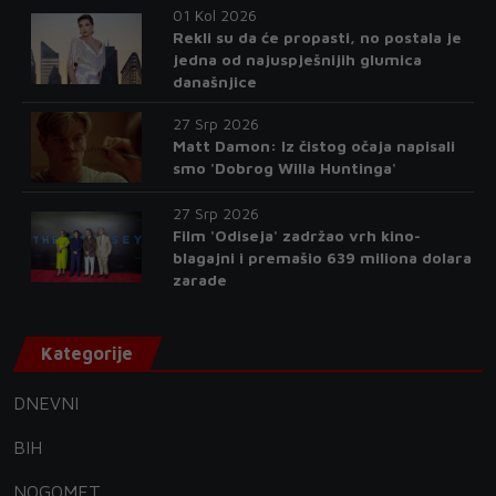
01 Kol 2026
Rekli su da će propasti, no postala je
jedna od najuspješnijih glumica
današnjice
27 Srp 2026
Matt Damon: Iz čistog očaja napisali
smo 'Dobrog Willa Huntinga'
27 Srp 2026
Film 'Odiseja' zadržao vrh kino-
blagajni i premašio 639 miliona dolara
zarade
Kategorije
DNEVNI
BIH
NOGOMET