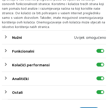
osnovnih funkcionalnosti stranice. Koristimo i kolačiće trećih strana koji
postoji jasna i ostvariva strategija za borbu
nam pomažu kod analize i razumijevanja načina na koji koristite naše
protiv kognitivnog pada, prenosi
Index
.
stranice. Ovi kolačići će biti pohranjeni u vašem Internet pregledniku
samo s vašom dozvolom. Također, imate mogućnost onemogućavanja
korištenja ovih kolačića. Onemogućavanje ovih kolačića može utjecati na
iskustvo korištenja naših stranica.
Nužni
Uvijek omogućeno
Funkcionalni
NAJNOVIJE
NAJČITANIJE
Kolačići performansi
Analitički
Ostali
Marketinški