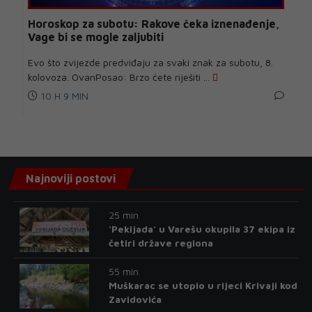
Horoskop za subotu: Rakove čeka iznenađenje,
Vage bi se mogle zaljubiti
Evo što zvijezde predviđaju za svaki znak za subotu, 8.
kolovoza. OvanPosao: Brzo ćete riješiti ...
10 H 9 MIN
Najnoviji postovi
25 min
'Pekijada' u Varešu okupila 37 ekipa iz
četiri države regiona
55 min
Muškarac se utopio u rijeci Krivaji kod
Zavidovića