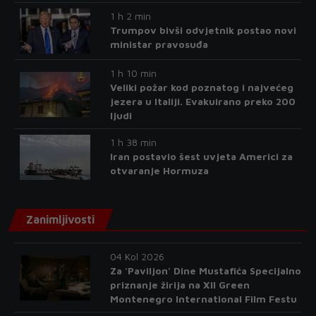
1 h 2 min
Trumpov bivši odvjetnik postao novi
ministar pravosuđa
1 h 10 min
Veliki požar kod poznatog i najvećeg
jezera u Italiji. Evakuirano preko 200
ljudi
1 h 38 min
Iran postavio šest uvjeta Americi za
otvaranje Hormuza
Zanimljivosti
04 Kol 2026
Za 'Paviljon' Dine Mustafića Specijalno
priznanje žirija na XII Green
Montenegro International Film Festu