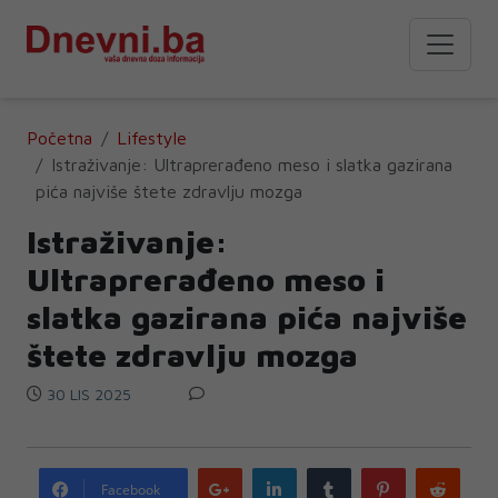
Početna
Lifestyle
Istraživanje: Ultraprerađeno meso i slatka gazirana
pića najviše štete zdravlju mozga
Istraživanje:
Ultraprerađeno meso i
slatka gazirana pića najviše
štete zdravlju mozga
30 LIS 2025
Google
LinkedIn
Tumblr
Pinterest
Redd
Facebook