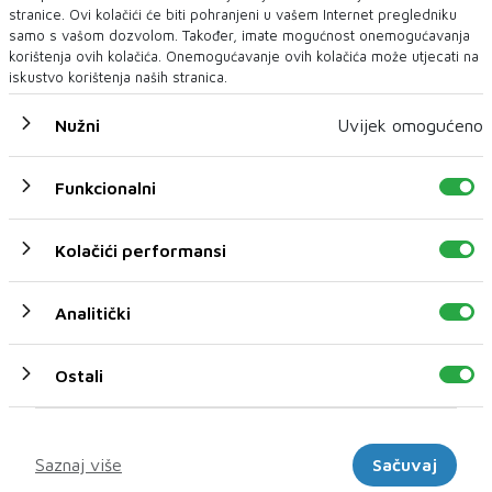
stranice. Ovi kolačići će biti pohranjeni u vašem Internet pregledniku
samo s vašom dozvolom. Također, imate mogućnost onemogućavanja
korištenja ovih kolačića. Onemogućavanje ovih kolačića može utjecati na
iskustvo korištenja naših stranica.
Nužni
Uvijek omogućeno
Funkcionalni
U novom broju pročitajte
Vijesti iz svijeta
Kolačići performansi
Analitički
Ostali
Marketinški
Saznaj više
Sačuvaj