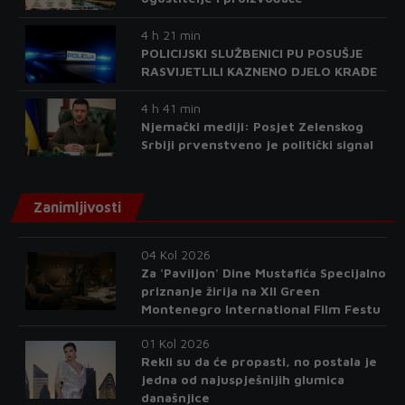
4 h 21 min
POLICIJSKI SLUŽBENICI PU POSUŠJE
RASVIJETLILI KAZNENO DJELO KRAĐE
4 h 41 min
Njemački mediji: Posjet Zelenskog
Srbiji prvenstveno je politički signal
Zanimljivosti
04 Kol 2026
Za 'Paviljon' Dine Mustafića Specijalno
priznanje žirija na XII Green
Montenegro International Film Festu
01 Kol 2026
Rekli su da će propasti, no postala je
jedna od najuspješnijih glumica
današnjice