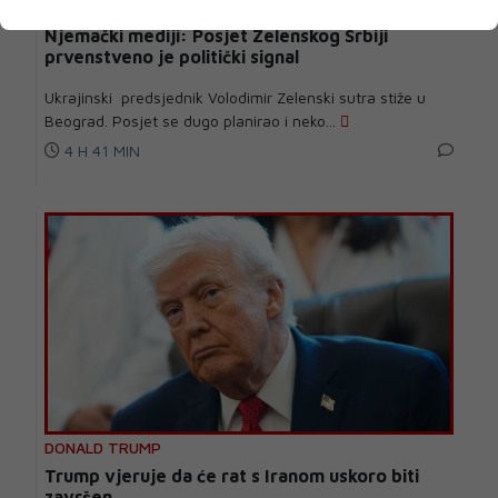
Njemački mediji: Posjet Zelenskog Srbiji
prvenstveno je politički signal
Ukrajinski predsjednik Volodimir Zelenski sutra stiže u
Beograd. Posjet se dugo planirao i neko...
4 H 41 MIN
DONALD TRUMP
Trump vjeruje da će rat s Iranom uskoro biti
završen