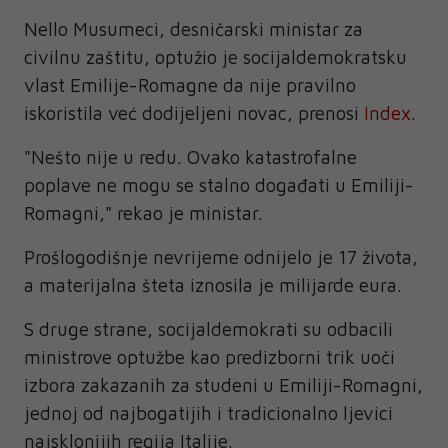
Nello Musumeci, desničarski ministar za
civilnu zaštitu, optužio je socijaldemokratsku
vlast Emilije-Romagne da nije pravilno
iskoristila već dodijeljeni novac, prenosi
Index
.
"Nešto nije u redu. Ovako katastrofalne
poplave ne mogu se stalno događati u Emiliji-
Romagni," rekao je ministar.
Prošlogodišnje nevrijeme odnijelo je 17 života,
a materijalna šteta iznosila je milijarde eura.
S druge strane, socijaldemokrati su odbacili
ministrove optužbe kao predizborni trik uoči
izbora zakazanih za studeni u Emiliji-Romagni,
jednoj od najbogatijih i tradicionalno ljevici
najsklonijih regija Italije.