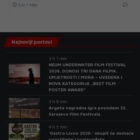
5 H 7 MIN
Najnoviji postovi
3 h 1 min
NEUM UNDERWATER FILM FESTIVAL
2026. DONOSI TRI DANA FILMA,
UMJETNOSTI I MORA – UVEDENA I
NOVA KATEGORIJA „BEST FILM
POSTER AWARD“
3 h 8 min
Argeta nagradna igra povodom 32.
Sarajevo Film Festivala
4 h 5 min
'Gastro Livno 2026.' okupit će domaće
ugostitelje i proizvođače