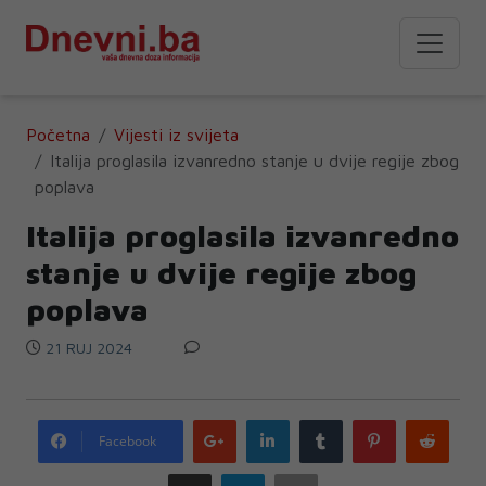
Početna
Vijesti iz svijeta
Italija proglasila izvanredno stanje u dvije regije zbog
poplava
Italija proglasila izvanredno
stanje u dvije regije zbog
poplava
21 RUJ 2024
Google
LinkedIn
Tumblr
Pinterest
Redd
Facebook
plus