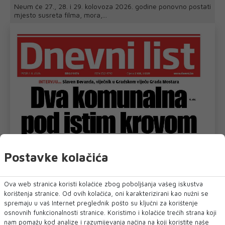
Neum će 27., 28. i 29. kolovoza 2026. godine ponovno postati
mjesto susreta filma, mora,...
Postavke kolačića
Ova web stranica koristi kolačiće zbog poboljšanja vašeg iskustva
korištenja stranice. Od ovih kolačića, oni karakterizirani kao nužni se
spremaju u vaš Internet preglednik pošto su ključni za korištenje
osnovnih funkcionalnosti stranice. Koristimo i kolačiće trećih strana koji
nam pomažu kod analize i razumijevanja načina na koji koristite naše