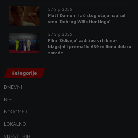
27 Srp 2026
Matt Damon: Iz čistog očaja napisali
smo 'Dobrog Willa Huntinga'
27 Srp 2026
Film 'Odiseja' zadržao vrh kino-
blagajni i premašio 639 miliona dolara
zarade
Kategorije
DNEVNI
BIH
NOGOMET
LOKALNO
VIJESTI BIH