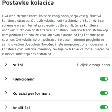
Postavke kolačića
Ova web stranica koristi kolačiće zbog poboljšanja vašeg iskustva
korištenja stranice. Od ovih kolačića, oni karakterizirani kao nužni se
ITALIJA
CRNA KRONIKA
spremaju u vaš Internet preglednik pošto su ključni za korištenje
osnovnih funkcionalnosti stranice. Koristimo i kolačiće trećih strana koji
nam pomažu kod analize i razumijevanja načina na koji koristite naše
stranice. Ovi kolačići će biti pohranjeni u vašem Internet pregledniku
NAJNOVIJE
NAJČITANIJE
samo s vašom dozvolom. Također, imate mogućnost onemogućavanja
korištenja ovih kolačića. Onemogućavanje ovih kolačića može utjecati na
iskustvo korištenja naših stranica.
Nužni
Uvijek omogućeno
Funkcionalni
NEUM UNDERWATER FILM FESTIVAL 2026.
Kolačići performansi
DONOSI TRI DANA FILMA, UMJETNOSTI I
MORA – UVEDENA I NOVA KATEGORIJA „BEST
FILM POSTER AWARD“
Analitički
Neum će 27., 28. i 29. kolovoza 2026. godine ponovno postati