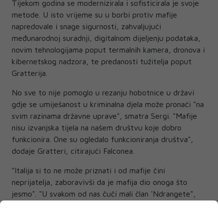
Tijekom godina se modernizirala i sofisticirala je svoje
metode. U isto vrijeme su u borbi protiv mafije
napredovale i snage sigurnosti, zahvaljujući
međunarodnoj suradnji, digitalnom dijeljenju podataka,
novim tehnologijama poput termalnih kamera, dronova i
kibernetskog nadzora, te predanosti tužitelja poput
Gratterija.
No sve to nije pomoglo u rezanju hobotnice u državi
gdje se umiješanost u kriminalna djela može pronaći "na
svim razinama državne uprave", smatra Sergi. "Mafije
nisu izvanjska tijela na našem društvu koje dobro
funkcionira. One su ogledalo funkcioniranja društva",
dodaje Gratteri, citirajući Falconea.
"Italija si to ne može priznati i od mafije čini
neprijatelja, zaboravivši da je mafija dio onoga što
jesmo". "U svakom od nas čuči mali član 'Ndrangete",
zaključuje Gratteri.