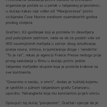
organizacije počela su u petak u talijanskoj prijestolnici,
u slučaju kakav nije viđen od "Maxiprocessa" protiv
sicilijanske Cose Nostre sredinom osamdesetih godina
prošlog stoljeća.
Gratteri, 62-godišnjak koji je protekla tri desetljeća
pod policijskom zaštitom, nada se da će poslati više od
450 osumnjičenih mafijaša u zatvor zbog iznuđivanja,
pranja novca, otmica, krijumčarenja droge i 'vendette'.
"To je rat", rekao je agenciji France Presse nedugo prije
prvog saslušanja u Rimu u slučaju protiv jedine
talijanske mafijaške skupine koja je proširila krakove na
sve kontinente.
"Govorimo o nasilju, o smrti", dodao je tužitelj kojemu
je sjedište u južnom talijanskom gradu Catanzaru,
uporištu 'Ndranghete koja mu konstantno prijeti smrću.
Opisujući taj slučaj "povijesnim", Grattari vjeruje da je