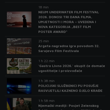
18 min
NEUM UNDERWATER FILM FESTIVAL
2026. DONOSI TRI DANA FILMA,
UMJETNOSTI I MORA – UVEDENA I
NOVA KATEGORIJA „BEST FILM
POSTER AWARD“
25 min
Argeta nagradna igra povodom 32.
Sarajevo Film Festivala
1 h 22 min
'Gastro Livno 2026.' okupit će domaće
ugostitelje i proizvođače
1 h 38 min
POLICIJSKI SLUŽBENICI PU POSUŠJE
RASVIJETLILI KAZNENO DJELO KRAĐE
1 h 58 min
Njemački mediji: Posjet Zelenskog