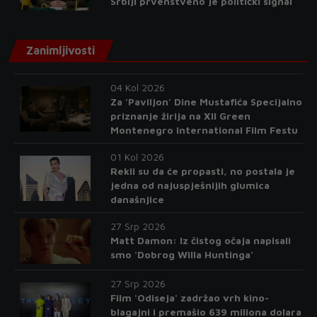
Srbiji prvenstveno je politički signal
Zanimljivosti
04 Kol 2026
Za 'Paviljon' Dine Mustafića Specijalno
priznanje žirija na XII Green
Montenegro International Film Festu
01 Kol 2026
Rekli su da će propasti, no postala je
jedna od najuspješnijih glumica
današnjice
27 Srp 2026
Matt Damon: Iz čistog očaja napisali
smo 'Dobrog Willa Huntinga'
27 Srp 2026
Film 'Odiseja' zadržao vrh kino-
blagajni i premašio 639 miliona dolara