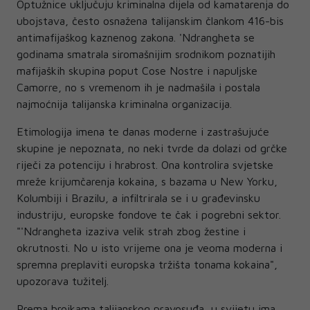
Optužnice uključuju kriminalna dijela od kamatarenja do
ubojstava, često osnažena talijanskim člankom 416-bis
antimafijaškog kaznenog zakona. 'Ndrangheta se
godinama smatrala siromašnijim srodnikom poznatijih
mafijaških skupina poput Cose Nostre i napuljske
Camorre, no s vremenom ih je nadmašila i postala
najmoćnija talijanska kriminalna organizacija.
Etimologija imena te danas moderne i zastrašujuće
skupine je nepoznata, no neki tvrde da dolazi od grčke
riječi za potenciju i hrabrost. Ona kontrolira svjetske
mreže krijumčarenja kokaina, s bazama u New Yorku,
Kolumbiji i Brazilu, a infiltrirala se i u građevinsku
industriju, europske fondove te čak i pogrebni sektor.
"'Ndrangheta izaziva velik strah zbog žestine i
okrutnosti. No u isto vrijeme ona je veoma moderna i
spremna preplaviti europska tržišta tonama kokaina",
upozorava tužitelj.
Prema brojkama talijanskog pravosuđa, u svijetu ima