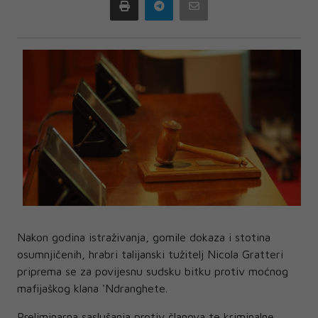
Print
Telegram
Email
Nakon godina istraživanja, gomile dokaza i stotina
osumnjičenih, hrabri talijanski tužitelj Nicola Gratteri
priprema se za povijesnu sudsku bitku protiv moćnog
mafijaškog klana 'Ndranghete.
Preliminarna saslušanja protiv članova te kriminalne