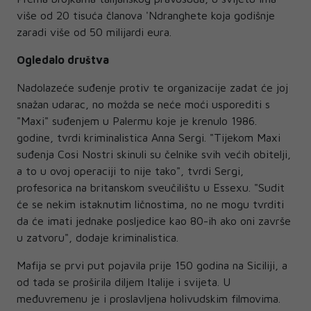
više od 20 tisuća članova 'Ndranghete koja godišnje
zaradi više od 50 milijardi eura.
Ogledalo društva
Nadolazeće suđenje protiv te organizacije zadat će joj
snažan udarac, no možda se neće moći usporediti s
"Maxi" suđenjem u Palermu koje je krenulo 1986.
godine, tvrdi kriminalistica Anna Sergi. "Tijekom Maxi
suđenja Cosi Nostri skinuli su čelnike svih većih obitelji,
a to u ovoj operaciji to nije tako", tvrdi Sergi,
profesorica na britanskom sveučilištu u Essexu. "Sudit
će se nekim istaknutim ličnostima, no ne mogu tvrditi
da će imati jednake posljedice kao 80-ih ako oni završe
u zatvoru", dodaje kriminalistica.
Mafija se prvi put pojavila prije 150 godina na Siciliji, a
od tada se proširila diljem Italije i svijeta. U
međuvremenu je i proslavljena holivudskim filmovima.