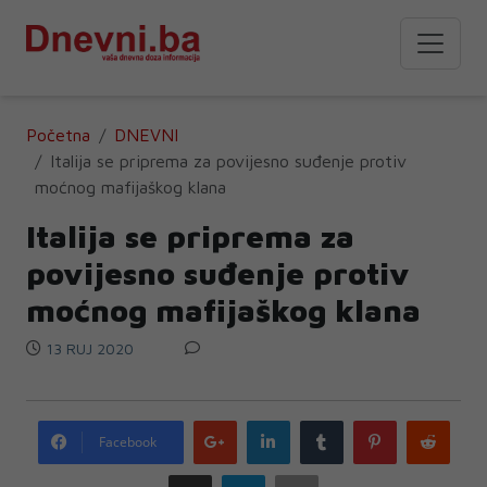
Početna
DNEVNI
Italija se priprema za povijesno suđenje protiv
moćnog mafijaškog klana
Italija se priprema za
povijesno suđenje protiv
moćnog mafijaškog klana
13 RUJ 2020
Google
LinkedIn
Tumblr
Pinterest
Redd
Facebook
plus