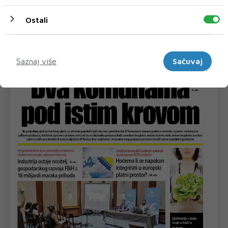
mjesto susreta filma, mora,...
Ostali
Marketinški
Saznaj više
Sačuvaj