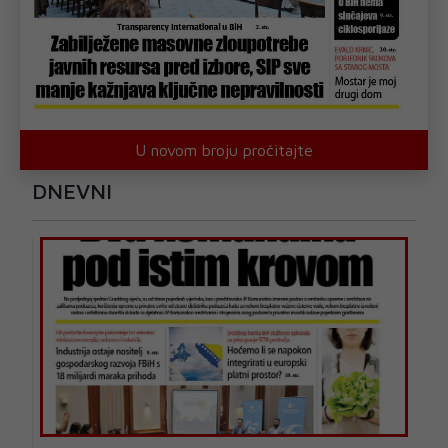
U novom broju pročitajte
DNEVNI