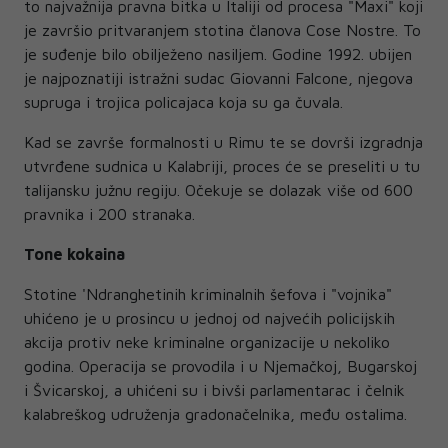
to najvažnija pravna bitka u Italiji od procesa "Maxi" koji
je završio pritvaranjem stotina članova Cose Nostre. To
je suđenje bilo obilježeno nasiljem. Godine 1992. ubijen
je najpoznatiji istražni sudac Giovanni Falcone, njegova
supruga i trojica policajaca koja su ga čuvala.
Kad se završe formalnosti u Rimu te se dovrši izgradnja
utvrđene sudnica u Kalabriji, proces će se preseliti u tu
talijansku južnu regiju. Očekuje se dolazak više od 600
pravnika i 200 stranaka.
Tone kokaina
Stotine 'Ndranghetinih kriminalnih šefova i "vojnika"
uhićeno je u prosincu u jednoj od najvećih policijskih
akcija protiv neke kriminalne organizacije u nekoliko
godina. Operacija se provodila i u Njemačkoj, Bugarskoj
i Švicarskoj, a uhićeni su i bivši parlamentarac i čelnik
kalabreškog udruženja gradonačelnika, među ostalima.