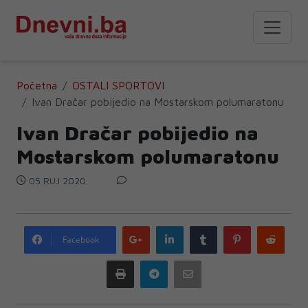
Početna
OSTALI SPORTOVI
Ivan Dračar pobijedio na Mostarskom polumaratonu
Ivan Dračar pobijedio na
Mostarskom polumaratonu
05 RUJ 2020
Google
LinkedIn
Tumblr
Pinterest
Redd
Facebook
plus
Print
Telegram
Email