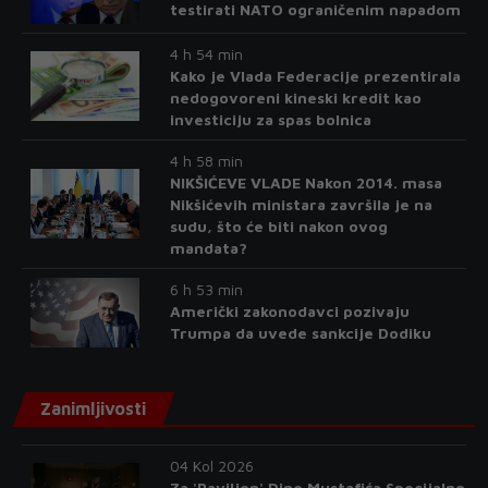
testirati NATO ograničenim napadom
4 h 54 min
Kako je Vlada Federacije prezentirala
nedogovoreni kineski kredit kao
investiciju za spas bolnica
4 h 58 min
NIKŠIĆEVE VLADE Nakon 2014. masa
Nikšićevih ministara završila je na
sudu, što će biti nakon ovog
mandata?
6 h 53 min
Američki zakonodavci pozivaju
Trumpa da uvede sankcije Dodiku
Zanimljivosti
04 Kol 2026
Za 'Paviljon' Dine Mustafića Specijalno