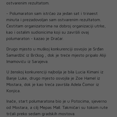
ostvarenim rezultatom.
- Polumaraton sam istrčao za jedan sat i trinaest
minuta i prezadovoljan sam ostvarenim rezultatom.
Čestitam organizatorima na dobroj organizaciji utrke,
kao i ostalim sudionicima koji su završili ovaj
polumaraton - kazao je Dračar.
Drugo mjesto u muškoj konkurenciji osvojio je Srđan
Samardžić iz Brčkog , dok je treće mjesto pripalo Aliji
Imamoviću iz Sarajeva.
U ženskoj konkurenciji najbolja je bila Lucia Kimani iz
Banje Luke, drugo mjesto osvojila je Zoe Hamel iz
Mostara, dok je kao treća završila Adela Čomor iz
Konjica.
Inače, start polumaratona bio je u Potocima, sjeverno
od Mostara, a cilj Mepas Mall. Takmičari su tokom rute
trčali preko sedam gradskih mostova.