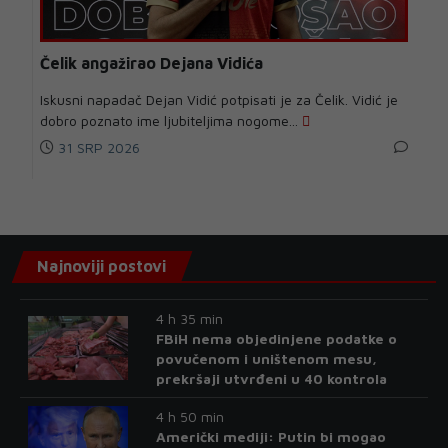
Čelik angažirao Dejana Vidića
Iskusni napadač Dejan Vidić potpisati je za Čelik. Vidić je
dobro poznato ime ljubiteljima nogome...
31 SRP 2026
Najnoviji postovi
4 h 35 min
FBiH nema objedinjene podatke o
povučenom i uništenom mesu,
prekršaji utvrđeni u 40 kontrola
4 h 50 min
Američki mediji: Putin bi mogao