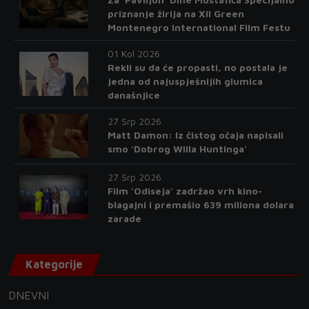
priznanje žirija na XII Green
Montenegro International Film Festu
01 Kol 2026
Rekli su da će propasti, no postala je
jedna od najuspješnijih glumica
današnjice
27 Srp 2026
Matt Damon: Iz čistog očaja napisali
smo 'Dobrog Willa Huntinga'
27 Srp 2026
Film 'Odiseja' zadržao vrh kino-
blagajni i premašio 639 miliona dolara
zarade
Kategorije
DNEVNI