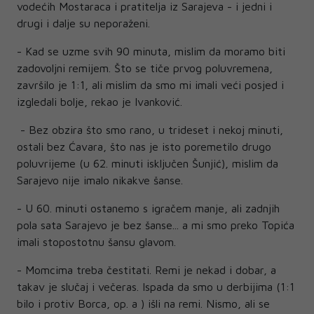
vodećih Mostaraca i pratitelja iz Sarajeva - i jedni i
drugi i dalje su neporaženi.
- Kad se uzme svih 90 minuta, mislim da moramo biti
zadovoljni remijem. Što se tiče prvog poluvremena,
završilo je 1:1, ali mislim da smo mi imali veći posjed i
izgledali bolje, rekao je Ivanković.
- Bez obzira što smo rano, u trideset i nekoj minuti,
ostali bez Ćavara, što nas je isto poremetilo drugo
poluvrijeme (u 62. minuti isključen Šunjić), mislim da
Sarajevo nije imalo nikakve šanse.
- U 60. minuti ostanemo s igračem manje, ali zadnjih
pola sata Sarajevo je bez šanse... a mi smo preko Topića
imali stopostotnu šansu glavom.
- Momcima treba čestitati. Remi je nekad i dobar, a
takav je slučaj i večeras. Ispada da smo u derbijima (1:1
bilo i protiv Borca, op. a ) išli na remi. Nismo, ali se