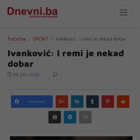
Početna
SPORT
Ivanković: I remi je nekad dobar
Ivanković: I remi je nekad
dobar
06 STU 2024
Google
LinkedIn
Tumblr
Pinterest
Redd
Facebook
plus
Print
Telegram
Email