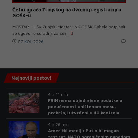
Četiri igrača Zrinjskog na dvojnoj registraciji u
GOŠK-u
MOSTAR - HŠK Zrinjski Mostar i NK GOŠK Gabela potpisali
su ugovor o suradnji za sez...
07 KOL 2026
Najnoviji postovi
4 h 11 min
FBiH nema objedinjene podatke o
povučenom i uništenom mesu,
prekršaji utvrđeni u 40 kontrola
4 h 26 min
Američki mediji: Putin bi mogao
testirati NATO ograničenim napadom