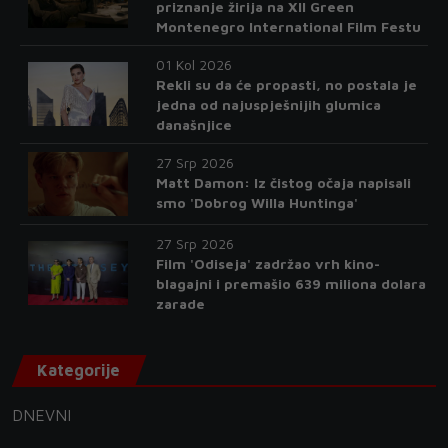
priznanje žirija na XII Green
Montenegro International Film Festu
01 Kol 2026
Rekli su da će propasti, no postala je
jedna od najuspješnijih glumica
današnjice
27 Srp 2026
Matt Damon: Iz čistog očaja napisali
smo 'Dobrog Willa Huntinga'
27 Srp 2026
Film 'Odiseja' zadržao vrh kino-
blagajni i premašio 639 miliona dolara
zarade
Kategorije
DNEVNI