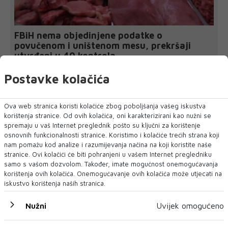
FBiH nema objedinjene podatke o
povučenom i uništenom mesu, prekršaji
utvrđeni u 40 kontrola
SARAJEVO - U Federaciji Bosne i Hercegovine ne postoji
jedinstvena baza podataka o kontr...
Postavke kolačića
Ova web stranica koristi kolačiće zbog poboljšanja vašeg iskustva
korištenja stranice. Od ovih kolačića, oni karakterizirani kao nužni se
spremaju u vaš Internet preglednik pošto su ključni za korištenje
osnovnih funkcionalnosti stranice. Koristimo i kolačiće trećih strana koji
nam pomažu kod analize i razumijevanja načina na koji koristite naše
stranice. Ovi kolačići će biti pohranjeni u vašem Internet pregledniku
samo s vašom dozvolom. Također, imate mogućnost onemogućavanja
korištenja ovih kolačića. Onemogućavanje ovih kolačića može utjecati na
iskustvo korištenja naših stranica.
Nužni
Uvijek omogućeno