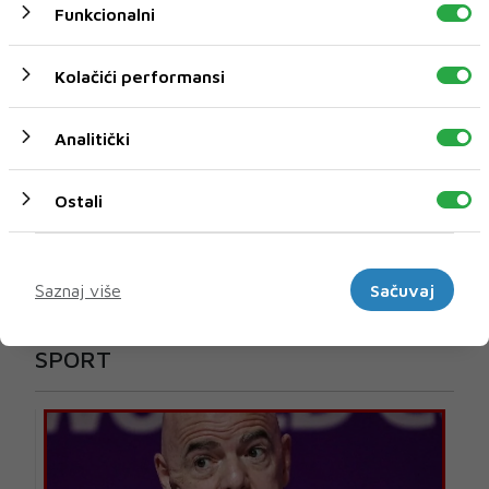
Funkcionalni
Kolačići performansi
Analitički
Ostali
Marketinški
Saznaj više
Sačuvaj
U novom broju pročitajte
SPORT