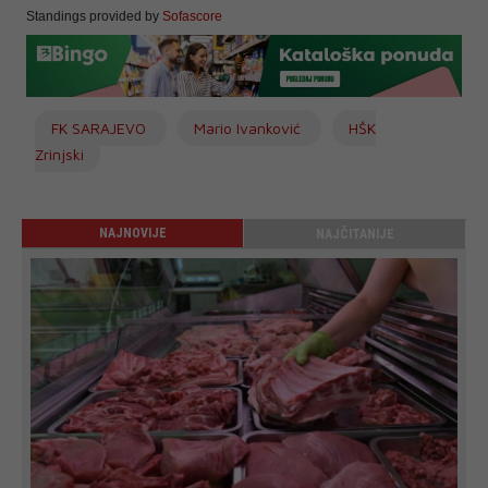
Standings provided by
Sofascore
FK SARAJEVO
Mario Ivanković
HŠK
Zrinjski
NAJNOVIJE
NAJČITANIJE