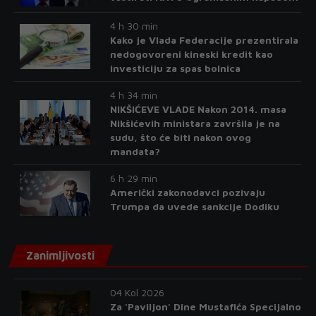
4 h 30 min
Kako je Vlada Federacije prezentirala
nedogovoreni kineski kredit kao
investiciju za spas bolnica
4 h 34 min
NIKŠIĆEVE VLADE Nakon 2014. masa
Nikšićevih ministara završila je na
sudu, što će biti nakon ovog
mandata?
6 h 29 min
Američki zakonodavci pozivaju
Trumpa da uvede sankcije Dodiku
Zanimljivosti
04 Kol 2026
Za 'Paviljon' Dine Mustafića Specijalno