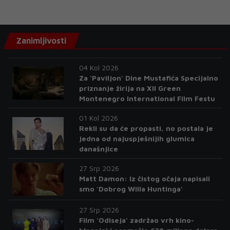
Zanimljivosti
04 Kol 2026
Za 'Paviljon' Dine Mustafića Specijalno
priznanje žirija na XII Green
Montenegro International Film Festu
01 Kol 2026
Rekli su da će propasti, no postala je
jedna od najuspješnijih glumica
današnjice
27 Srp 2026
Matt Damon: Iz čistog očaja napisali
smo 'Dobrog Willa Huntinga'
27 Srp 2026
Film 'Odiseja' zadržao vrh kino-