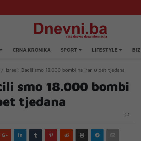
CRNA KRONIKA
SPORT
LIFESTYLE
BIZ
Izrael: Bacili smo 18.000 bombi na Iran u pet tjedana
cili smo 18.000 bombi
pet tjedana
Google
LinkedIn
Tumblr
Pinterest
Reddit
Print
Telegram
Email
plus