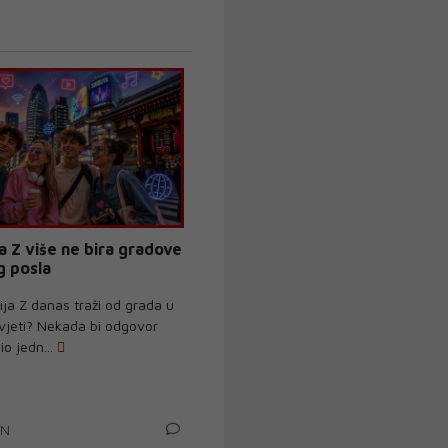
a Z više ne bira gradove
 posla
ja Z danas traži od grada u
ivjeti? Nekada bi odgovor
io jedn...
IN