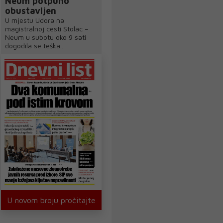
Neum potpuno
obustavljen
U mjestu Udora na
magistralnoj cesti Stolac –
Neum u subotu oko 9 sati
dogodila se teška...
U novom broju pročitajte