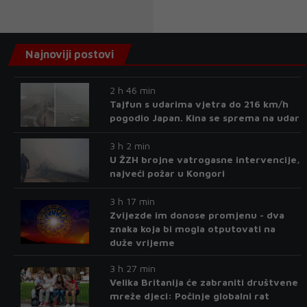
Najnoviji postovi
2 h 46 min
Tajfun s udarima vjetra do 216 km/h
pogodio Japan. Kina se sprema na udar
3 h 2 min
U ŽZH brojne vatrogasne intervencije,
najveći požar u Kongori
3 h 17 min
Zvijezde im donose promjenu - dva
znaka koja bi mogla otputovati na
duže vrijeme
3 h 27 min
Velika Britanija će zabraniti društvene
mreže djeci: Počinje globalni rat