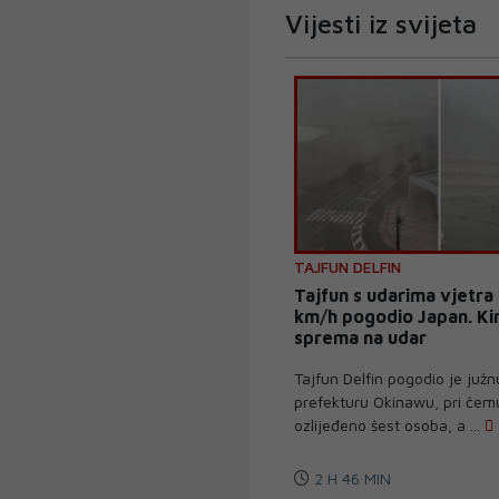
Vijesti iz svijeta
TAJFUN DELFIN
Tajfun s udarima vjetra
km/h pogodio Japan. Ki
sprema na udar
Tajfun Delfin pogodio je juž
prefekturu Okinawu, pri čem
ozlijeđeno šest osoba, a ...
2 H 46 MIN