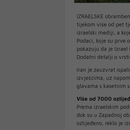
IZRAELSKE obrambene 
tijekom više od pet t
izraelski mediji, a ko
Podaci, koje su prve o
pokazuju da je Izrael
Dodatni detalji o vrsti
Iran je zauzvrat ispal
izvješćima, uz napom
glavama s kasetnim s
Više od 7000 ozlije
Prema izraelskim pod
dok su u Zapadnoj obal
ozlijeđeno, reklo je i