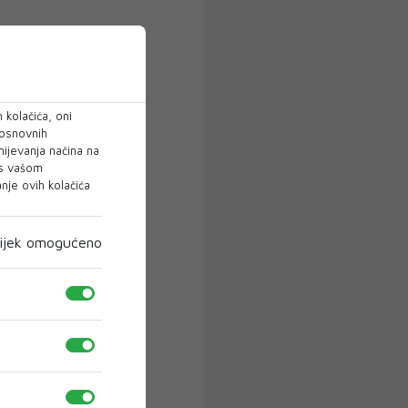
 kolačića, oni
 osnovnih
mijevanja načina na
 s vašom
je ovih kolačića
ijek omogućeno