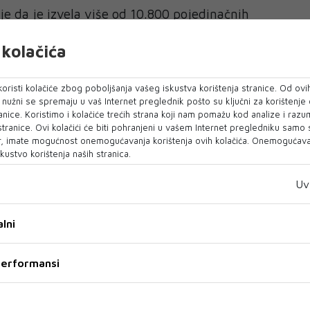
 je da je izvela više od 10.800 pojedinačnih
a u Iranu, uključujući sustave protuzračne
kolačića
tila, postrojenja za proizvodnju oružja,
, sjedišta i zapovjedne strukture.
oristi kolačiće zbog poboljšanja vašeg iskustva korištenja stranice. Od ovih
o nužni se spremaju u vaš Internet preglednik pošto su ključni za korištenje
anice. Koristimo i kolačiće trećih strana koji nam pomažu kod analize i razu
godilo naselja
 stranice. Ovi kolačići će biti pohranjeni u vašem Internet pregledniku samo
la s konvencionalnim bojevim glavama, od kojih
, imate mogućnost onemogućavanja korištenja ovih kolačića. Onemogućavan
kustvo korištenja naših stranica.
ko stotina kilograma eksploziva, pogodilo je
zraelu, uzrokujući znatnu štetu, izvijestio je
Uv
 50 incidenata iranski projektili s kasetnim
u naseljena područja, uzrokujući stotine odvojenih
lni
 performansi
uništio ili onesposobio 60 posto od procijenjenih
h projektila. Na početku rata vjerovalo se da Iran
lističkih projektila, no obavještajni podaci sada