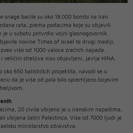
snage bacile su oko 18.000 bombi na Iran
jedana rata, prema podacima koje su objavili
je je u subotu potvrdio vojni glasnogovornik.
bjavile novine Times of Israel te drugi mediji,
 izveo više od 1000 valova zračnih napada.
 i veličini streljiva nisu objavljeni, javlja HINA.
io oko 650 balističkih projektila, navodi se u
enu da je više od pola bilo opremljeno bojevim
treljivom.
đenih
acima, 20 civila ubijeno je u iranskim napadima,
i ubijena četiri Palestinca. Više od 7000 ljudi je
zraelsko ministarstvo zdravstva.