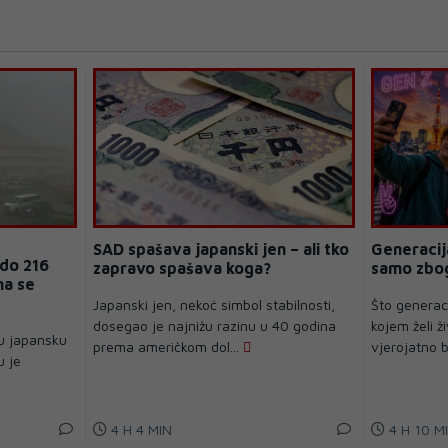
SAD spašava japanski jen – ali tko
Generacij
 do 216
zapravo spašava koga?
samo zbog
na se
Japanski jen, nekoć simbol stabilnosti,
Što generaci
dosegao je najnižu razinu u 40 godina
kojem želi ž
nu japansku
prema američkom dol...
vjerojatno b
u je
4 H 4 MIN
4 H 10 M