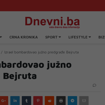
CRNA KRONIKA
SPORT
LIFESTYLE
BIZ
Izrael bombardovao južno predgrađe Bejruta
mbardovao južno
 Bejruta
Google
LinkedIn
Tumblr
Pinterest
Reddit
Print
Telegram
Email
plus