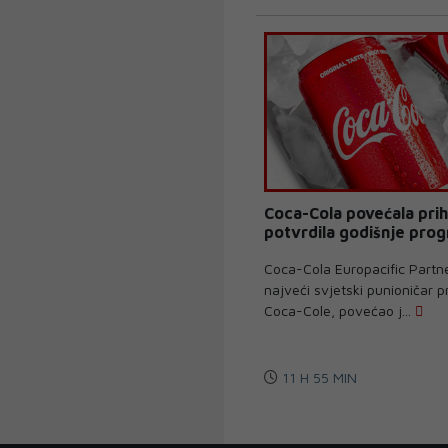
Coca-Cola povećala prih
potvrdila godišnje pro
Coca-Cola Europacific Partn
najveći svjetski punioničar 
Coca-Cole, povećao j...
11 H 55 MIN