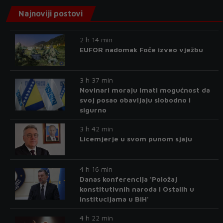
Najnoviji postovi
2 h 14 min
EUFOR nadomak Foče izveo vježbu
3 h 37 min
Novinari moraju imati mogućnost da
svoj posao obavljaju slobodno i
sigurno
3 h 42 min
Licemjerje u svom punom sjaju
4 h 16 min
Danas konferencija 'Položaj
konstitutivnih naroda i Ostalih u
institucijama u BiH'
4 h 22 min