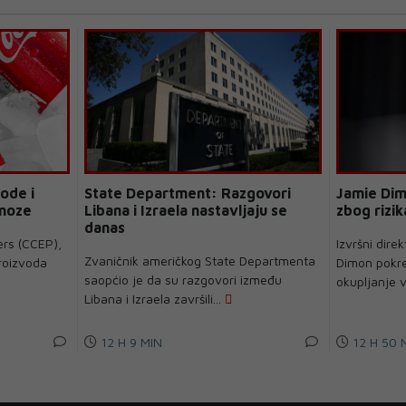
ode i
State Department: Razgovori
Jamie Dim
gnoze
Libana i Izraela nastavljaju se
zbog rizik
danas
ers (CCEP),
Izvršni dir
Zvaničnik američkog State Departmenta
proizvoda
Dimon pokren
saopćio je da su razgovori između
okupljanje v
Libana i Izraela završili...
12 H 9 MIN
12 H 50 