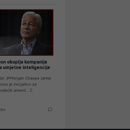
on okuplja kompanije
a umjetne inteligencije
ektor JPMorgan Chasea Jamie
uo je inicijativu za
odećih američ...
MIN