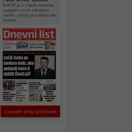
EUFOR je u srijedu navečer
uspješno izveo združenu
vježbu u kojoj je sudjelovalo
osoblje...
U novom broju pročitajte