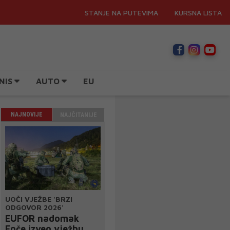
STANJE NA PUTEVIMA
KURSNA LISTA
NIS
AUTO
EU
NAJNOVIJE
NAJČITANIJE
UOČI VJEŽBE 'BRZI
ODGOVOR 2026'
EUFOR nadomak
Foče izveo vježbu