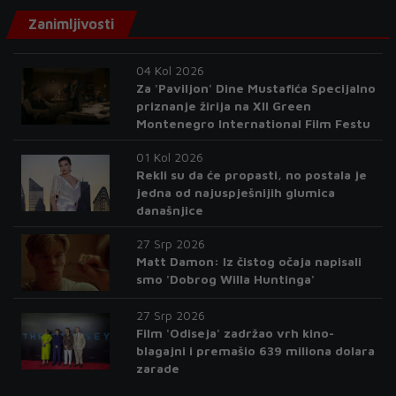
Zanimljivosti
04 Kol 2026
Za 'Paviljon' Dine Mustafića Specijalno
priznanje žirija na XII Green
Montenegro International Film Festu
01 Kol 2026
Rekli su da će propasti, no postala je
jedna od najuspješnijih glumica
današnjice
27 Srp 2026
Matt Damon: Iz čistog očaja napisali
smo 'Dobrog Willa Huntinga'
27 Srp 2026
Film 'Odiseja' zadržao vrh kino-
blagajni i premašio 639 miliona dolara
zarade