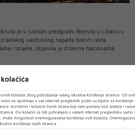
jeknula je u južnom predgrađu Bejruta u Libanu u
izraelskog vazdušnog napada tokom rasta
aha i Izraela, objavila je državna Nacionalna
 blizini sjedišta Savjeta Hezbolah Šura u Haret
kolačića
ja.
a nisu bile odmah dostupne.
oristi kolačiće zbog poboljšanja vašeg iskustva korištenja stranice. Od ovih
o nužni se spremaju u vaš Internet preglednik pošto su ključni za korištenje
rdila vazdušni napad na južno predgrađe Bejruta,
anice. Koristimo i kolačiće trećih strana koji nam pomažu kod analize i razu
 stranice. Ovi kolačići će biti pohranjeni u vašem Internet pregledniku samo
li komandanta Hezbolaha odgovornog za napad
, imate mogućnost onemogućavanja korištenja ovih kolačića. Onemogućavan
lanskoj visoravni.
kustvo korištenja naših stranica.
ncija objavila je da napad izveden dronom koji