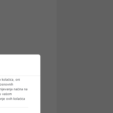
 kolačića, oni
 osnovnih
mijevanja načina na
 s vašom
je ovih kolačića