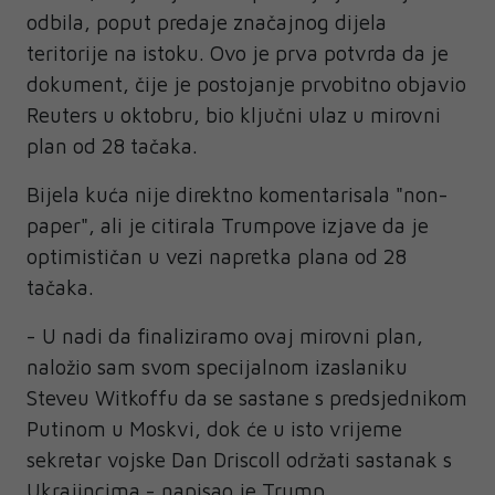
odbila, poput predaje značajnog dijela
teritorije na istoku. Ovo je prva potvrda da je
dokument, čije je postojanje prvobitno objavio
Reuters u oktobru, bio ključni ulaz u mirovni
plan od 28 tačaka.
Bijela kuća nije direktno komentarisala "non-
paper", ali je citirala Trumpove izjave da je
optimističan u vezi napretka plana od 28
tačaka.
- U nadi da finaliziramo ovaj mirovni plan,
naložio sam svom specijalnom izaslaniku
Steveu Witkoffu da se sastane s predsjednikom
Putinom u Moskvi, dok će u isto vrijeme
sekretar vojske Dan Driscoll održati sastanak s
Ukrajincima - napisao je Trump.