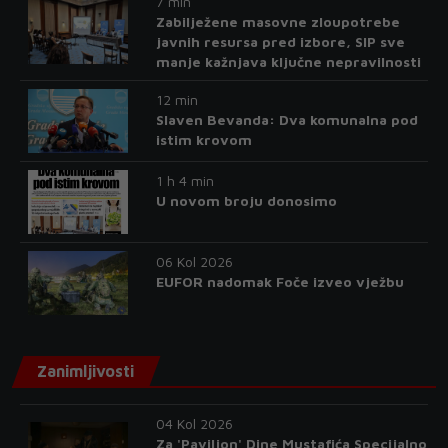
7 min
Zabilježene masovne zloupotrebe
javnih resursa pred izbore, SIP sve
manje kažnjava ključne nepravilnosti
12 min
Slaven Bevanda: Dva komunalna pod
istim krovom
1 h 4 min
U novom broju donosimo
06 Kol 2026
EUFOR nadomak Foče izveo vježbu
Zanimljivosti
04 Kol 2026
Za 'Paviljon' Dine Mustafića Specijalno