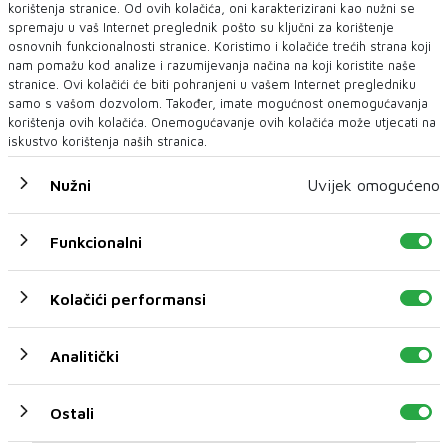
korištenja stranice. Od ovih kolačića, oni karakterizirani kao nužni se
spremaju u vaš Internet preglednik pošto su ključni za korištenje
osnovnih funkcionalnosti stranice. Koristimo i kolačiće trećih strana koji
nam pomažu kod analize i razumijevanja načina na koji koristite naše
stranice. Ovi kolačići će biti pohranjeni u vašem Internet pregledniku
samo s vašom dozvolom. Također, imate mogućnost onemogućavanja
korištenja ovih kolačića. Onemogućavanje ovih kolačića može utjecati na
iskustvo korištenja naših stranica.
BiH smanjila uvoz električne energije za
gotovo 50 posto, ali stižu nova upozorenja
Nužni
Uvijek omogućeno
Iako je BiH za sedam mjeseci ove godine gotovo prepolovila
uvoz električne energije, &sc...
Funkcionalni
Kolačići performansi
Analitički
Ostali