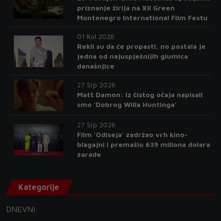
priznanje žirija na XII Green
Montenegro International Film Festu
01 Kol 2026
Rekli su da će propasti, no postala je
jedna od najuspješnijih glumica
današnjice
27 Srp 2026
Matt Damon: Iz čistog očaja napisali
smo 'Dobrog Willa Huntinga'
27 Srp 2026
Film 'Odiseja' zadržao vrh kino-
blagajni i premašio 639 miliona dolara
zarade
Kategorije
DNEVNI