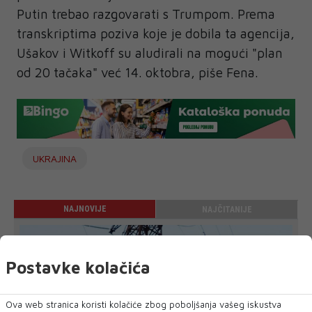
Putin trebao razgovarati s Trumpom. Prema
transkriptima poziva koje je dobila ta agencija,
Ušakov i Witkoff su aludirali na mogući "plan
od 20 tačaka" već 14. oktobra, piše Fena.
UKRAJINA
NAJNOVIJE
NAJČITANIJE
Postavke kolačića
Ova web stranica koristi kolačiće zbog poboljšanja vašeg iskustva