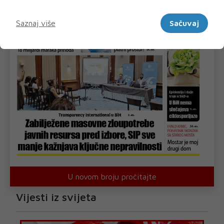
Marketinški
Saznaj više
Sačuvaj
U novom broju pročitajte
Vijesti iz svijeta