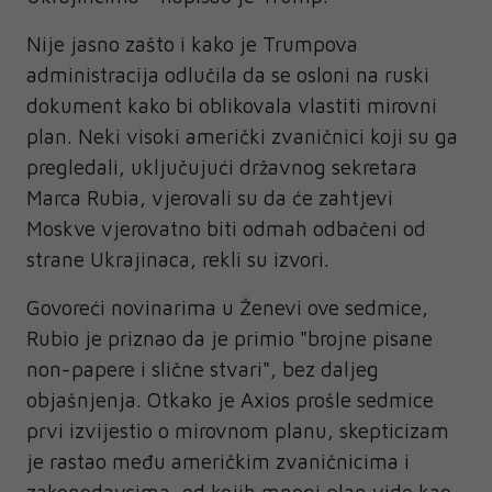
Nije jasno zašto i kako je Trumpova
administracija odlučila da se osloni na ruski
dokument kako bi oblikovala vlastiti mirovni
plan. Neki visoki američki zvaničnici koji su ga
pregledali, uključujući državnog sekretara
Marca Rubia, vjerovali su da će zahtjevi
Moskve vjerovatno biti odmah odbačeni od
strane Ukrajinaca, rekli su izvori.
Govoreći novinarima u Ženevi ove sedmice,
Rubio je priznao da je primio "brojne pisane
non-papere i slične stvari", bez daljeg
objašnjenja. Otkako je Axios prošle sedmice
prvi izvijestio o mirovnom planu, skepticizam
je rastao među američkim zvaničnicima i
zakonodavcima, od kojih mnogi plan vide kao