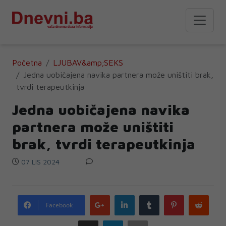
Početna
LJUBAV&amp;SEKS
Jedna uobičajena navika partnera može uništiti brak,
tvrdi terapeutkinja
Jedna uobičajena navika
partnera može uništiti
brak, tvrdi terapeutkinja
07 LIS 2024
Google
LinkedIn
Tumblr
Pinterest
Redd
Facebook
plus