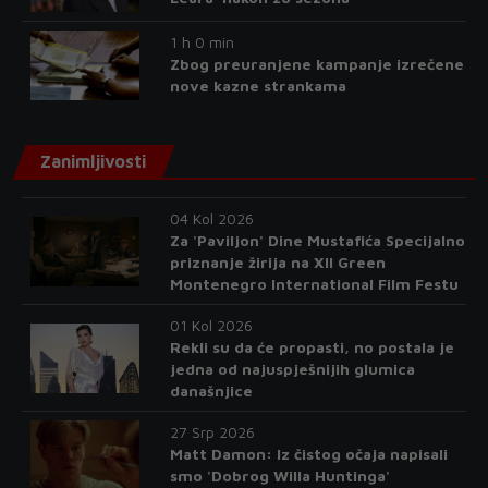
1 h 0 min
Zbog preuranjene kampanje izrečene
nove kazne strankama
Zanimljivosti
04 Kol 2026
Za 'Paviljon' Dine Mustafića Specijalno
priznanje žirija na XII Green
Montenegro International Film Festu
01 Kol 2026
Rekli su da će propasti, no postala je
jedna od najuspješnijih glumica
današnjice
27 Srp 2026
Matt Damon: Iz čistog očaja napisali
smo 'Dobrog Willa Huntinga'