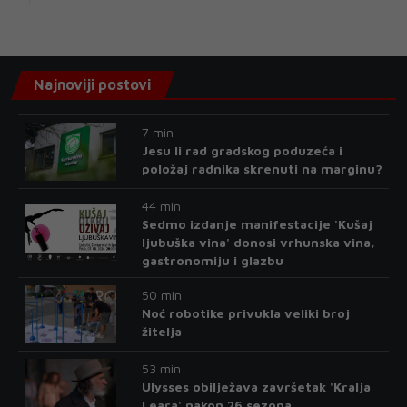
Najnoviji postovi
7 min
Jesu li rad gradskog poduzeća i
položaj radnika skrenuti na marginu?
44 min
Sedmo izdanje manifestacije 'Kušaj
ljubuška vina' donosi vrhunska vina,
gastronomiju i glazbu
50 min
Noć robotike privukla veliki broj
žitelja
53 min
Ulysses obilježava završetak 'Kralja
Leara' nakon 26 sezona