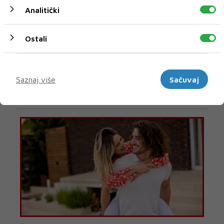
Analitički
Ostali
Marketinški
U novom broju pročitajte
Saznaj više
Sačuvaj
LJUBAV&amp;SEKS