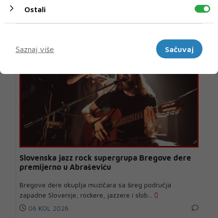
U novom broju pročitajte
Ostali
MUZIKA
Marketinški
Saznaj više
Sačuvaj
Slovenska jazz rock supergrupa Bregove dere
premijerno u Abraševiću
Bregove dere okuplja muzičara sa šireg područja
zapadne Slovenije, rockere, jazzere i slob...
06 KOL 2026