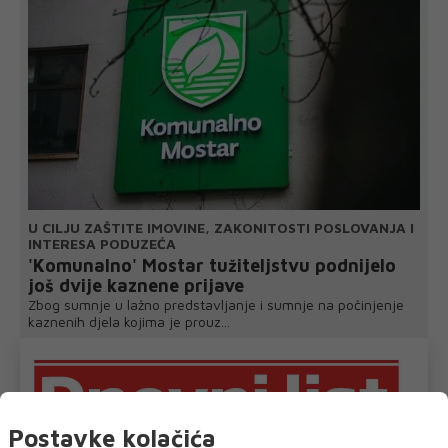
U CILJU ZAŠTITE IMOVINE, ZAKONITOSTI POSLOVANJA I
INTERESA PODUZEĆA
'Komunalno' Mostar tužiteljstvu podnijelo
još dvije kaznene prijave
Zbog sumnje u lažno predstavljanje i sumnje na počinjenje
kaznenih djela kojima je prouz...
Postavke kolačića