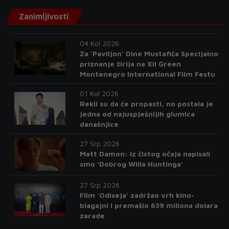
Zanimljivosti
04 Kol 2026
Za 'Paviljon' Dine Mustafića Specijalno
priznanje žirija na XII Green
Montenegro International Film Festu
01 Kol 2026
Rekli su da će propasti, no postala je
jedna od najuspješnijih glumica
današnjice
27 Srp 2026
Matt Damon: Iz čistog očaja napisali
smo 'Dobrog Willa Huntinga'
27 Srp 2026
Film 'Odiseja' zadržao vrh kino-
blagajni i premašio 639 miliona dolara
zarade