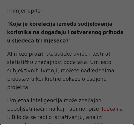
Primjer upita:
“
Koja je korelacija između sudjelovanja
korisnika na događaju i ostvarenog prihoda
u sljedeća tri mjeseca?
”
AI može pružiti statističke uvide i testirati
statističku značajnost podataka. Umjesto
subjektivnih tvrdnji, možete nadređenima
predstaviti konkretne dokaze o uspjehu
projekta.
Umjetna inteligencija može značajno
poboljšati način na koji radimo, piše
Točka na
i
. Bilo da se radi o istraživanju, analizi
podataka, organizaciji, prezentaciji ili mjerenju
rezultata, AI alati štede vrijeme i poboljšavaju