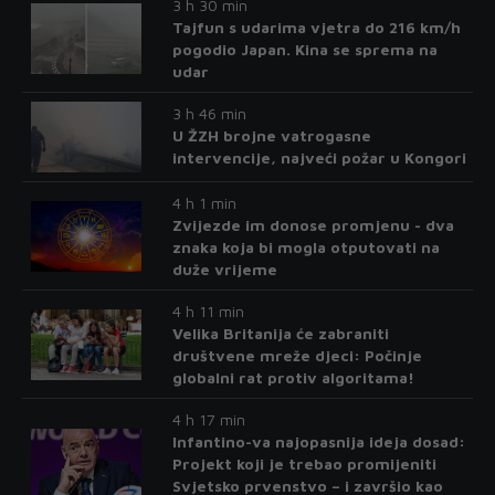
3 h 30 min
Tajfun s udarima vjetra do 216 km/h
pogodio Japan. Kina se sprema na
udar
3 h 46 min
U ŽZH brojne vatrogasne
intervencije, najveći požar u Kongori
4 h 1 min
Zvijezde im donose promjenu - dva
znaka koja bi mogla otputovati na
duže vrijeme
4 h 11 min
Velika Britanija će zabraniti
društvene mreže djeci: Počinje
globalni rat protiv algoritama!
4 h 17 min
Infantino-va najopasnija ideja dosad:
Projekt koji je trebao promijeniti
Svjetsko prvenstvo – i završio kao