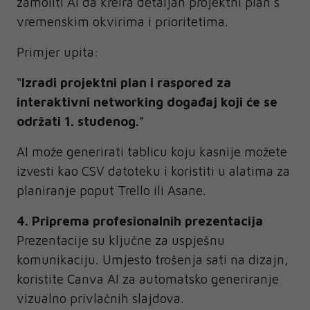
zamoliti AI da kreira detaljan projektni plan s
vremenskim okvirima i prioritetima.
Primjer upita:
“
Izradi projektni plan i raspored za
interaktivni networking događaj koji će se
održati 1. studenog.
”
AI može generirati tablicu koju kasnije možete
izvesti kao CSV datoteku i koristiti u alatima za
planiranje poput Trello ili Asane.
4. Priprema profesionalnih prezentacija
Prezentacije su ključne za uspješnu
komunikaciju. Umjesto trošenja sati na dizajn,
koristite Canva AI za automatsko generiranje
vizualno privlačnih slajdova.