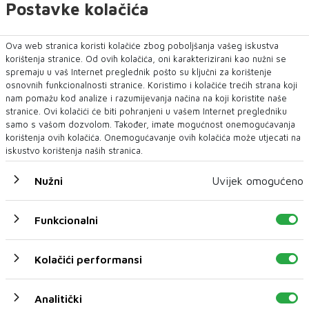
Postavke kolačića
produktivnost.
Ova web stranica koristi kolačiće zbog poboljšanja vašeg iskustva
Korištenjem umjetne inteligencije možete
korištenja stranice. Od ovih kolačića, oni karakterizirani kao nužni se
optimizirati procese, poboljšati rezultate i
spremaju u vaš Internet preglednik pošto su ključni za korištenje
osnovnih funkcionalnosti stranice. Koristimo i kolačiće trećih strana koji
smanjiti stres u poslovnom okruženju.
nam pomažu kod analize i razumijevanja načina na koji koristite naše
Korištenjem ovih tehnika možete postići
stranice. Ovi kolačići će biti pohranjeni u vašem Internet pregledniku
samo s vašom dozvolom. Također, imate mogućnost onemogućavanja
najbolje moguće rezultate u svojoj karijeri.
korištenja ovih kolačića. Onemogućavanje ovih kolačića može utjecati na
iskustvo korištenja naših stranica.
Nužni
Uvijek omogućeno
umjetna inteligencija
Funkcionalni
Kolačići performansi
NAJNOVIJE
NAJČITANIJE
Analitički