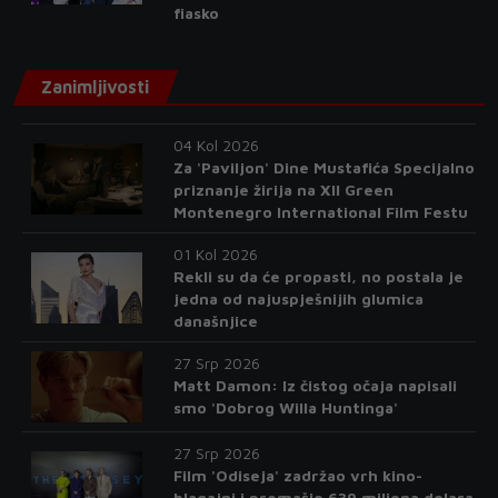
fiasko
Zanimljivosti
04 Kol 2026
Za 'Paviljon' Dine Mustafića Specijalno
priznanje žirija na XII Green
Montenegro International Film Festu
01 Kol 2026
Rekli su da će propasti, no postala je
jedna od najuspješnijih glumica
današnjice
27 Srp 2026
Matt Damon: Iz čistog očaja napisali
smo 'Dobrog Willa Huntinga'
27 Srp 2026
Film 'Odiseja' zadržao vrh kino-
blagajni i premašio 639 miliona dolara