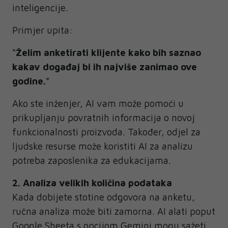
inteligencije.
Primjer upita:
“
Želim anketirati klijente kako bih saznao
kakav događaj bi ih najviše zanimao ove
godine.
”
Ako ste inženjer, AI vam može pomoći u
prikupljanju povratnih informacija o novoj
funkcionalnosti proizvoda. Također, odjel za
ljudske resurse može koristiti AI za analizu
potreba zaposlenika za edukacijama.
2. Analiza velikih količina podataka
Kada dobijete stotine odgovora na anketu,
ručna analiza može biti zamorna. AI alati poput
Google Sheeta s opcijom Gemini mogu sažeti