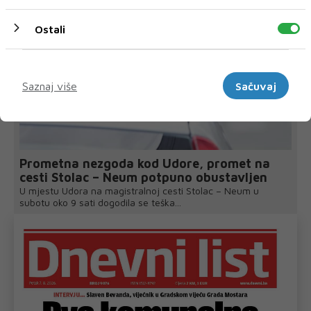
Ostali
Marketinški
Saznaj više
Sačuvaj
Prometna nezgoda kod Udore, promet na
cesti Stolac – Neum potpuno obustavljen
U mjestu Udora na magistralnoj cesti Stolac – Neum u
subotu oko 9 sati dogodila se teška...