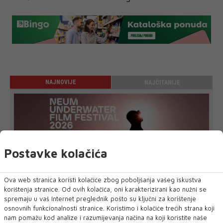
NAJNOVIJE
NAJČITANIJE
Postavke kolačića
NEUM UNDERWATER FILM FESTIVAL 2026.
Ova web stranica koristi kolačiće zbog poboljšanja vašeg iskustva
DONOSI TRI DANA FILMA, UMJETNOSTI I
korištenja stranice. Od ovih kolačića, oni karakterizirani kao nužni se
MORA – UVEDENA I NOVA KATEGORIJA „BEST
spremaju u vaš Internet preglednik pošto su ključni za korištenje
FILM POSTER AWARD“
osnovnih funkcionalnosti stranice. Koristimo i kolačiće trećih strana koji
Neum će 27., 28. i 29. kolovoza 2026. godine ponovno postati
nam pomažu kod analize i razumijevanja načina na koji koristite naše