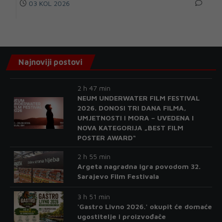
03 KOL 2026
Najnoviji postovi
2 h 47 min
NEUM UNDERWATER FILM FESTIVAL
2026. DONOSI TRI DANA FILMA,
UMJETNOSTI I MORA – UVEDENA I
NOVA KATEGORIJA „BEST FILM
POSTER AWARD“
2 h 55 min
Argeta nagradna igra povodom 32.
Sarajevo Film Festivala
3 h 51 min
'Gastro Livno 2026.' okupit će domaće
ugostitelje i proizvođače