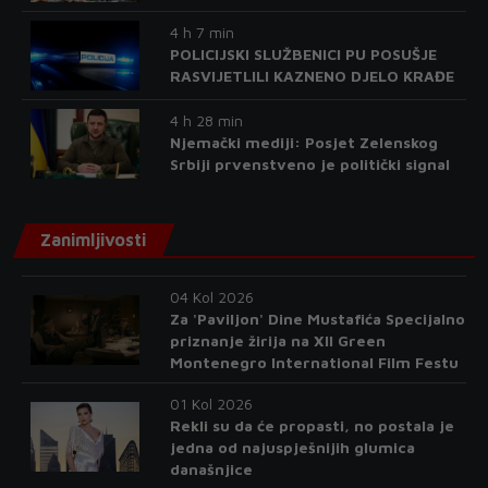
4 h 7 min
POLICIJSKI SLUŽBENICI PU POSUŠJE
RASVIJETLILI KAZNENO DJELO KRAĐE
4 h 28 min
Njemački mediji: Posjet Zelenskog
Srbiji prvenstveno je politički signal
Zanimljivosti
04 Kol 2026
Za 'Paviljon' Dine Mustafića Specijalno
priznanje žirija na XII Green
Montenegro International Film Festu
01 Kol 2026
Rekli su da će propasti, no postala je
jedna od najuspješnijih glumica
današnjice