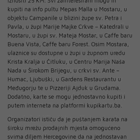
iznositi 25 KM. Svi zainteresirani mogu ih
kupiti na info pultu Mepas Malla u Mostaru, u
objektu Campanile u blizini župe sv. Petra i
Pavla, u župi Marije Majke Crkve – Katedrali u
Mostaru, u župi sv. Mateja Mostar, u Caffe baru
Buena Vista, Caffe baru Forest. Osim Mostara,
ulaznice su dostupne u župi u župnom uredu
Krista Kralja u Čitluku, u Centru Marija Naša
Nada u Širokom Brijegu, u crkvi sv. Ante –
Humac, Ljubuški, u Gardens Restaurantu u
Međugorju te u Pizzeriji Ajduk u Grudama.
Dodatno, karte se mogu jednostavno kupiti i
putem interneta na platformi kupikartu.ba.
Organizatori ističu da je puštanjem karata na
široku mrežu prodajnih mjesta omogućeno
svima diljem Hercegovine da na jednostavan