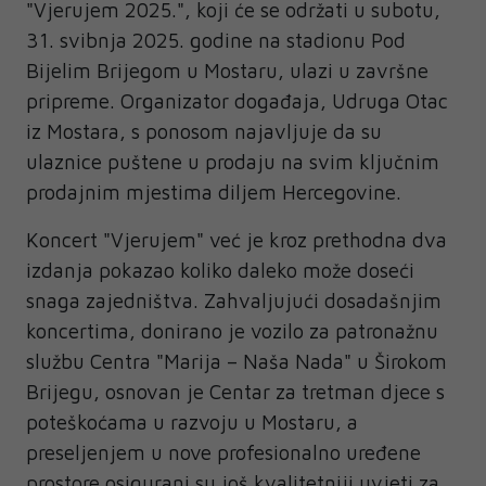
"Vjerujem 2025.", koji će se održati u subotu,
31. svibnja 2025. godine na stadionu Pod
Bijelim Brijegom u Mostaru, ulazi u završne
pripreme. Organizator događaja, Udruga Otac
iz Mostara, s ponosom najavljuje da su
ulaznice puštene u prodaju na svim ključnim
prodajnim mjestima diljem Hercegovine.
Koncert "Vjerujem" već je kroz prethodna dva
izdanja pokazao koliko daleko može doseći
snaga zajedništva. Zahvaljujući dosadašnjim
koncertima, donirano je vozilo za patronažnu
službu Centra "Marija – Naša Nada" u Širokom
Brijegu, osnovan je Centar za tretman djece s
poteškoćama u razvoju u Mostaru, a
preseljenjem u nove profesionalno uređene
prostore osigurani su još kvalitetniji uvjeti za