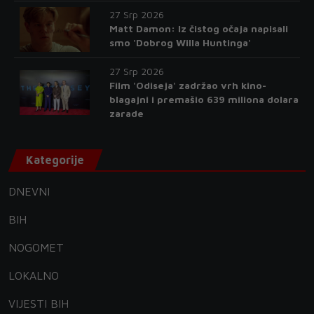
27 Srp 2026
Matt Damon: Iz čistog očaja napisali
smo 'Dobrog Willa Huntinga'
27 Srp 2026
Film 'Odiseja' zadržao vrh kino-
blagajni i premašio 639 miliona dolara
zarade
Kategorije
DNEVNI
BIH
NOGOMET
LOKALNO
VIJESTI BIH